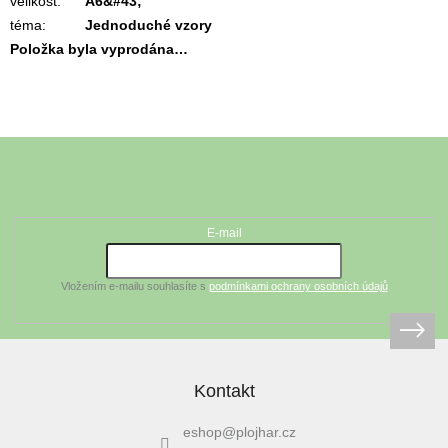
velikost
:
A6&#43;
téma
:
Jednoduché vzory
Položka byla vyprodána…
Z
á
Odebírat newsletter
p
a
t
E-mail
í
Vložením e-mailu souhlasíte s
podmínkami ochrany osobních údajů
Kontakt
eshop
@
plojhar.cz