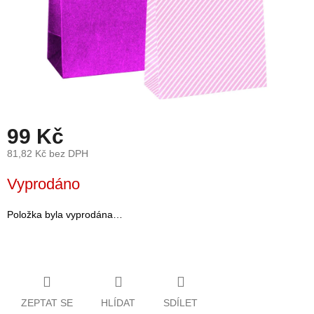
léto
České
značky
Tipy
na
dárky
99 Kč
Novinky
81,82 Kč bez DPH
Měrná
Vyprodáno
Prodejny
cena:
Přihlášení
Položka byla vyprodána…
ZEPTAT SE
HLÍDAT
SDÍLET