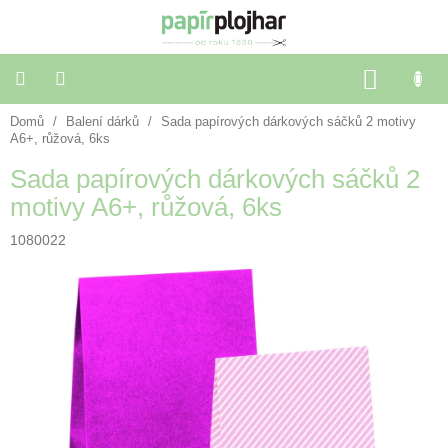
Přejít
na
obsah
NÁKU
KOŠÍK
Domů
/
Balení dárků
/
Sada papírových dárkových sáčků 2 motivy
Balení
dárků
A6+, růžová, 6ks
Sada papírových dárkových sáčků 2
Dekorace
motivy A6+, růžová, 6ks
a
doplňky
1080022
Škola
a
kancelář
Výtvarné
potřeby
🌈
Festivalové