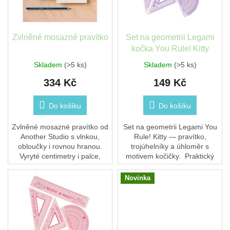
léto
p
t
r
ů
o
České
d
Zvlněné mosazné pravítko
Set na geometrii Legami
značky
u
kočka You Rule! Kitty
k
Skladem
(>5 ks)
Skladem
(>5 ks)
Tipy
t
na
dárky
334 Kč
149 Kč
ů
Do košíku
Do košíku
Novinky
Zvlněné mosazné pravítko od
Set na geometrii Legami You
Prodejny
Another Studio s vlnkou,
Rule! Kitty — pravítko,
obloučky i rovnou hranou.
trojúhelníky a úhloměr s
Přihlášení
Vyryté centimetry i palce,
motivem kočičky. Praktický
které se nesetřou. Vytvořte
doplněk pro školáky.
ozdobné rámečky,
Novinka
podtrhávejte nadpisy nebo...