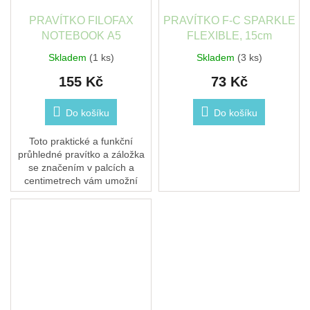
PRAVÍTKO FILOFAX
PRAVÍTKO F-C SPARKLE
NOTEBOOK A5
FLEXIBLE, 15cm
Skladem
(1 ks)
Skladem
(3 ks)
155 Kč
73 Kč
Do košíku
Do košíku
Toto praktické a funkční
průhledné pravítko a záložka
se značením v palcích a
centimetrech vám umožní
snadno najít vaše
nejdůležitější stránky a
poznámky ve vašem znovu...