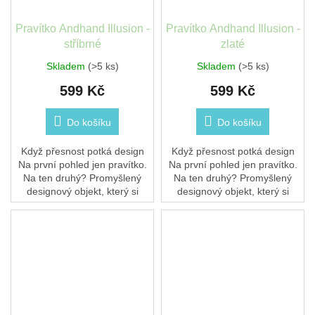
Pravítko Andhand Illusion -
Pravítko Andhand Illusion -
stříbrné
zlaté
Skladem
(>5 ks)
Skladem
(>5 ks)
599 Kč
599 Kč
Do košíku
Do košíku
Když přesnost potká design
Když přesnost potká design
Na první pohled jen pravítko.
Na první pohled jen pravítko.
Na ten druhý? Promyšlený
Na ten druhý? Promyšlený
designový objekt, který si
designový objekt, který si
zamilujete nejen pro jeho
zamilujete nejen pro jeho
funkci, ale i pro to, jak vypadá
funkci, ale i pro to, jak vypadá
a jak se...
a jak se...