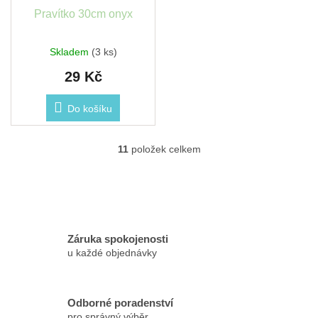
Pravítko 30cm onyx
Skladem
(3 ks)
29 Kč
Do košíku
11
položek celkem
O
v
l
á
d
a
c
Záruka spokojenosti
í
u každé objednávky
p
r
v
k
Odborné poradenství
y
pro správný výběr