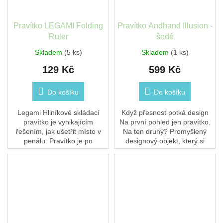
Pravítko LEGAMI Folding
Pravítko Andhand Illusion -
Ruler
šedé
Skladem
(5 ks)
Skladem
(1 ks)
129 Kč
599 Kč
Do košíku
Do košíku
Legami Hliníkové skládací
Když přesnost potká design
pravítko je vynikajícím
Na první pohled jen pravítko.
řešením, jak ušetřit místo v
Na ten druhý? Promyšlený
penálu. Pravítko je po
designový objekt, který si
rozložení dlouhé 30 cm a lze
zamilujete nejen pro jeho
ho nastavit až do úhlu 180°.
funkci, ale i pro to, jak vypadá
a jak se...