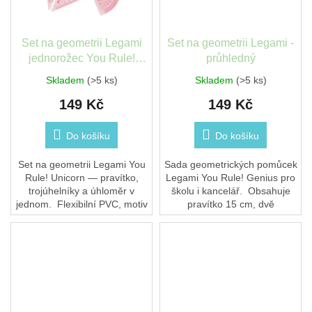
Set na geometrii Legami
Set na geometrii Legami -
jednorožec You Rule!
průhledný
Unicorn
Skladem
(>5 ks)
Skladem
(>5 ks)
149 Kč
149 Kč
Do košíku
Do košíku
Set na geometrii Legami You
Sada geometrických pomůcek
Rule! Unicorn — pravítko,
Legami You Rule! Genius pro
trojúhelníky a úhloměr v
školu i kancelář. Obsahuje
jednom. Flexibilní PVC, motiv
pravítko 15 cm, dvě
jednorožce. Praktický
trojúhelníková pravítka (60° a
doplněk do penálu pro
45°) a úhloměr 180°. Vše...
školáky.