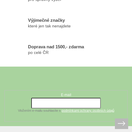
v
ý
p
Výjimečné značky
i
které jen tak nenajdete
s
u
Doprava nad 1500,- zdarma
po celé ČR
Z
á
Odebírat newsletter
p
a
t
E-mail
í
Vložením e-mailu souhlasíte s
podmínkami ochrany osobních údajů