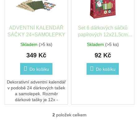
s
léto
k
p
t
r
ů
České
o
značky
d
ADVENTNÍ KALENDÁŘ
Set 6 dárkových sáčků
u
SÁČKY 24+SAMOLEPKY
papírových 12x21,5cm
Tipy
k
A6+, Vánoční vláček, 6ks
na
Skladem
(>5 ks)
Skladem
(>5 ks)
t
dárky
349 Kč
92 Kč
ů
Novinky
Do košíku
Do košíku
Prodejny
Dekorativní adventní kalendář
v podobě 24 dárkových tašek
a samolepek. Rozměr
Přihlášení
dárkové tašky je 12x -
12,5x6,5x19cm - 12x -
10,8x5x15cm
2
položek celkem
O
v
l
á