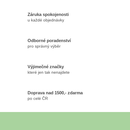
d
a
c
Záruka spokojenosti
í
u každé objednávky
p
r
v
k
Odborné poradenství
y
pro správný výběr
v
ý
p
Výjimečné značky
i
které jen tak nenajdete
s
u
Doprava nad 1500,- zdarma
po celé ČR
Z
á
Odebírat newsletter
p