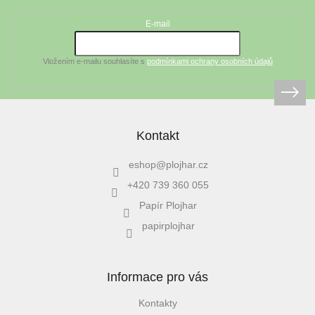
a
t
E-mail
í
Vložením e-mailu souhlasíte s
podmínkami ochrany osobních údajů
Kontakt
eshop
@
plojhar.cz
+420 739 360 055
Papír Plojhar
papirplojhar
Informace pro vás
Kontakty