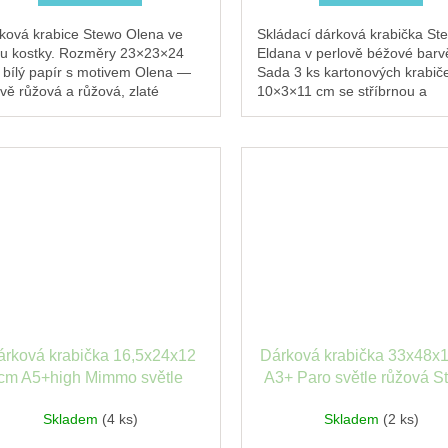
ková krabice Stewo Olena ve
Skládací dárková krabička St
ru kostky. Rozměry 23×23×24
Eldana v perlově béžové barv
 bílý papír s motivem Olena —
Sada 3 ks kartonových krabič
vě růžová a růžová, zlaté
10×3×11 cm se stříbrnou a
aily. FSC® MIX certifikovaný
perleťovou úpravou. Ideální p
eriál.
šperky, malé dárky nebo...
árková krabička 16,5x24x12
Dárková krabička 33x48x
cm A5+high Mimmo světle
A3+ Paro světle růžová S
zelená Stewo
Skladem
(4 ks)
Skladem
(2 ks)