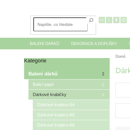
Přejít
na
obsah
BALENÍ DÁRKŮ
DEKORACE A DOPLŇKY
Domů
Kategorie
Přeskočit
P
kategorie
Dárk
o
Balení dárků
s
t
Balicí papír
r
Dárkové krabičky
a
n
Dárkové krabice A4
n
í
Dárkové krabice A5
p
Dárkové krabice A6
a
Ř