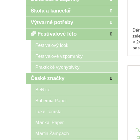
Škola a kancelář
Výtvarné potřeby
Dár
🌈 Festivalové léto
zel
× 2
Festivalový look
pas
det
Festivalové vzpomínky
Praktické vychytávky
České značky
BeNice
Bohemia Paper
Luke Tomski
Mankai Paper
D
Martin Žampach
c