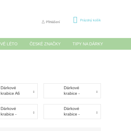
NÁKUPNÍ
Prázdný košík
Přihlášení
KOŠÍK
OVÉ LÉTO
ČESKÉ ZNAČKY
TIPY NA DÁRKY
NOVINK
Dárkové
Dárkové
krabice A6
krabice -
chaloupka
Dárkové
Dárkové
krabice -
krabice -
Vánoce
svatba, láska