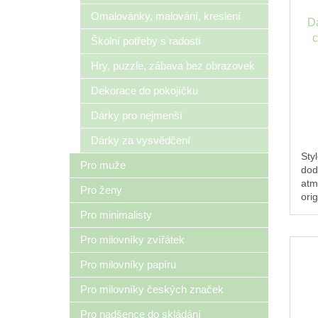
Omalovánky, malování, kreslení
D
c
Školní potřeby s radostí
Hry, puzzle, zábava bez obrazovek
Dekorace do pokojíčku
Dárky pro nejmenší
Dárky za vysvědčení
Sty
Pro muže
dod
atm
Pro ženy
orig
Pro minimalisty
Pro milovníky zvířátek
Pro milovníky papíru
Pro milovníky českých značek
Pro nadšence do skládání