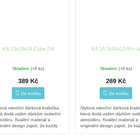
KA 23x23x24 Cube Zid
KA 16.5x24x12 A5+ I
Skladem
(>5 ks)
Skladem
(>5 ks)
389 Kč
269 Kč
Do košíku
Do košíku
lová vánoční dárková krabička,
Stylová vánoční dárková krabi
rá dodá vašim dárkům sváteční
která dodá vašim dárkům svát
osféru. Kvalitní materiál a
atmosféru. Kvalitní materiál a
inální design zajistí, že každý
originální design zajistí, že ka
ek pod stromečkem zazáří.
dárek pod stromečkem zazáří