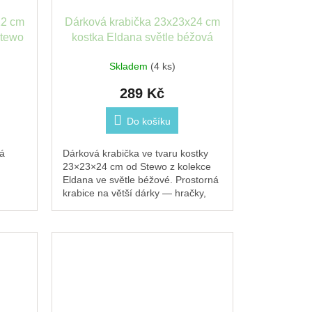
12 cm
Dárková krabička 23x23x24 cm
Stewo
kostka Eldana světle béžová
Stewo
Skladem
(4 ks)
289 Kč
Do košíku
rá
Dárková krabička ve tvaru kostky
23×23×24 cm od Stewo z kolekce
Eldana ve světle béžové. Prostorná
krabice na větší dárky — hračky,
boty nebo kombinaci více
předmětů. Sklápěcí...