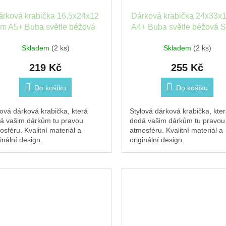
árková krabička 16,5x24x12
Dárková krabička 24x33x
m A5+ Buba světle béžová
A4+ Buba světle béžová 
Stewo
Skladem
(2 ks)
Skladem
(2 ks)
219 Kč
255 Kč
Do košíku
Do košíku
lová dárková krabička, která
Stylová dárková krabička, kte
á vašim dárkům tu pravou
dodá vašim dárkům tu pravou
osféru. Kvalitní materiál a
atmosféru. Kvalitní materiál a
inální design.
originální design.