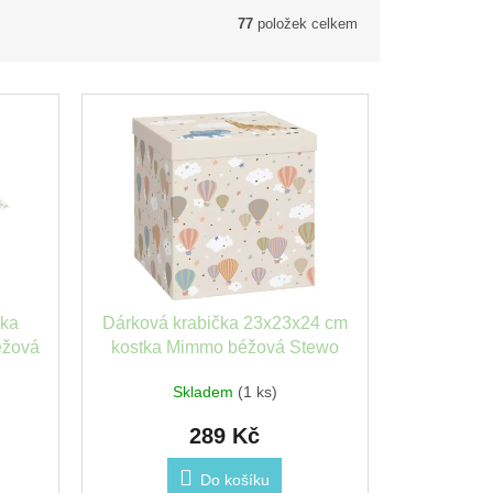
77
položek celkem
čka
Dárková krabička 23x23x24 cm
éžová
kostka Mimmo béžová Stewo
Skladem
(1 ks)
289 Kč
Do košíku