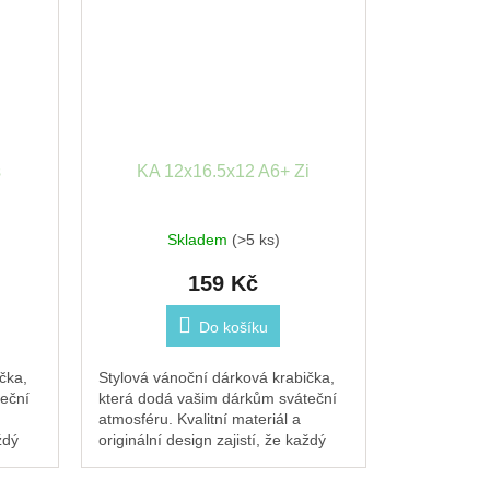
s
KA 12x16.5x12 A6+ Zi
Skladem
(>5 ks)
159 Kč
Do košíku
čka,
Stylová vánoční dárková krabička,
eční
která dodá vašim dárkům sváteční
atmosféru. Kvalitní materiál a
ždý
originální design zajistí, že každý
.
dárek pod stromečkem zazáří.