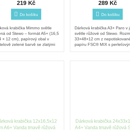
219 Kč
289 Kč
Do košíku
Do košíku
ková krabička Mimmo světle
Dárková krabička A3+ Paro v
ená od Stewo – formát A5+ (16,5
světle růžové od Stewo. Roz
4 × 12 cm), papírový obal v
33×48×12 cm z nepotiskovan
telově zelené barvě se zlatými
papíru FSC® MIX s perleťový
aily. FSC® certifikovaný papír.
efektem. Vhodná na velké dár
obrázky i výkresy.
árková krabička 12x16,5x12
Dárková krabička 24x33x
m A6+ Vanda tmavě růžová
A4+ Vanda tmavě růžová 