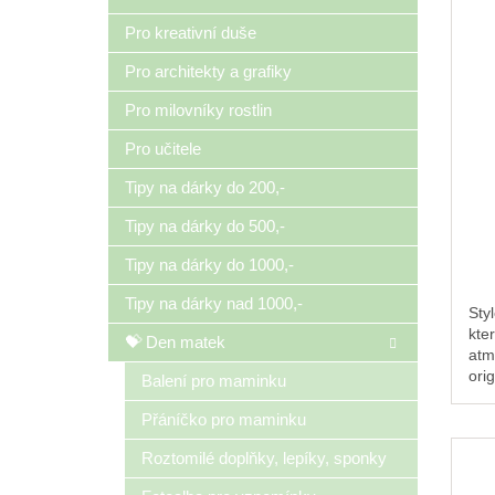
Pro kreativní duše
Pro architekty a grafiky
Pro milovníky rostlin
Pro učitele
Tipy na dárky do 200,-
Tipy na dárky do 500,-
Tipy na dárky do 1000,-
Tipy na dárky nad 1000,-
Sty
kte
💝 Den matek
atm
orig
Balení pro maminku
dár
Přáníčko pro maminku
Roztomilé doplňky, lepíky, sponky