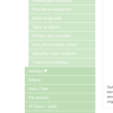
Fotoalba pro vzpomínky
Pouzdra na nezbytnosti
Brože na její outfit
Tašky na radosti
Deštník, aby nezmokla
Pero, pro láskyplné vzkazy
Zápisníky na její myšlenky
Tvoření pro maminku
Valentýn 💖
Británie
Sty
Harry Potter
kte
atm
Pán prstenů
orig
dár
🐶 Pejsci – výběr