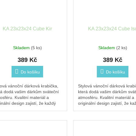
KA 23x23x24 Cube Kir
KA 23x23x24 Cube Is
Skladem
(5 ks)
Skladem
(2 ks)
389 Kč
389 Kč
Do košíku
Do košíku
lová vánoční dárková krabička,
Stylová vánoční dárková krabi
rá dodá vašim dárkům sváteční
která dodá vašim dárkům svát
osféru. Kvalitní materiál a
atmosféru. Kvalitní materiál a
inální design zajistí, že každý
originální design zajistí, že ka
ek pod stromečkem zazáří.
dárek pod stromečkem zazáří