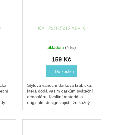
o
KA 12x16.5x12 A6+ Is
Skladem
(4 ks)
159 Kč
Do košíku
čka,
Stylová vánoční dárková krabička,
eční
která dodá vašim dárkům sváteční
atmosféru. Kvalitní materiál a
ždý
originální design zajistí, že každý
.
dárek pod stromečkem zazáří.