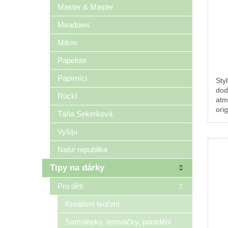
Master & Master
Meadows
Mikov
Papelote
Papírníci
Sty
dod
Rückl
atm
orig
Táňa Sekerková
Vyšiju
Naše republika
Tipy na dárky
Pro děti
Kreativní tvoření
Samolepky, tetovačky, parádění