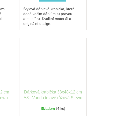
ewo
Stylová dárková krabička, která
ě.
dodá vašim dárkům tu pravou
ek
atmosféru. Kvalitní materiál a
originální design.
ro
12 cm
Dárková krabička 33x48x12 cm
tewo
A3+ Vanda tmavě růžová Stewo
Skladem
(4 ks)