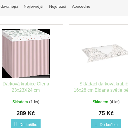
odávanější
Nejlevnější
Nejdražší
Abecedně
Dárková krabice Olena
Skládací dárková krabi
23x23X24 cm
16x28 cm Eldana světle b
Stewo
Skladem
(1 ks)
Skladem
(4 ks)
289 Kč
75 Kč
Do košíku
Do košíku