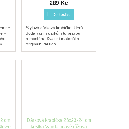
289 Kč
Do košíku
 jemné
Stylová dárková krabička, která
měry
dodá vašim dárkům tu pravou
ého
atmosféru. Kvalitní materiál a
m
originální design.
ky,
12 cm
Dárková krabička 23x23x24 cm
Stewo
kostka Vanda tmavě růžová