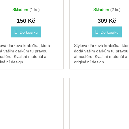
Stewo
Skladem
(1 ks)
Skladem
(2 ks)
150 Kč
309 Kč
Do košíku
Do košíku
lová dárková krabička, která
Stylová dárková krabička, kte
á vašim dárkům tu pravou
dodá vašim dárkům tu pravou
osféru. Kvalitní materiál a
atmosféru. Kvalitní materiál a
inální design.
originální design.