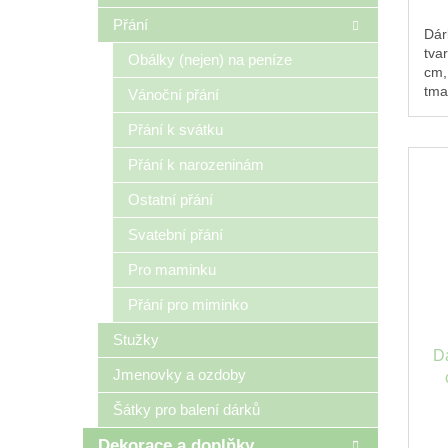
Přání
Dár
tva
Obálky (nejen) na peníze
cm,
tma
Vánoční přání
det
mat
Přání k svátku
Přání k narozeninám
Ostatní přání
Svatební přání
Pro maminku
Přání pro miminko
Stužky
D
Jmenovky a ozdoby
Šátky pro balení dárků
Dekorace a doplňky