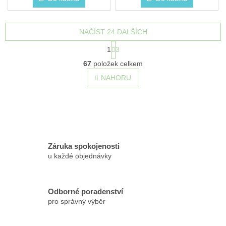
NAČÍST 24 DALŠÍCH
S
1
3
t
O
r
67
položek celkem
v
á
l
NAHORU
n
á
k
o
d
v
a
á
c
n
í
í
p
r
Záruka spokojenosti
v
u každé objednávky
k
y
v
Odborné poradenství
ý
pro správný výběr
p
i
s