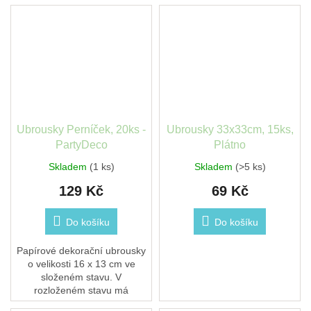
ubrousků.
ubrousků.
Ubrousky Perníček, 20ks -
Ubrousky 33x33cm, 15ks,
PartyDeco
Plátno
Skladem
(1 ks)
Skladem
(>5 ks)
129 Kč
69 Kč
Do košíku
Do košíku
Papírové dekorační ubrousky
o velikosti 16 x 13 cm ve
složeném stavu. V
rozloženém stavu má
ubrousek rozměr 31,5 x 25,5