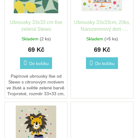
léto
p
t
r
ů
o
České
d
Ubrousky 33x33 cm Ilse
Ubrousky 33x33cm, 20ks,
značky
u
zelená Stewo
Narozeninový dort -
k
STEWO
Skladem
(2 ks)
Skladem
(>5 ks)
Tipy
t
na
dárky
69 Kč
69 Kč
ů
Do košíku
Do košíku
Novinky
Papírové ubrousky Ilse od
Prodejny
Stewo s citronovým motivem
ve žluté a světle zelené barvě.
Přihlášení
Trojvrstvé, rozměr 33×33 cm,
složené na čtvrtiny. V balení
20 kusů. Vhodné pro kontakt
s...