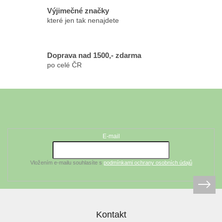
u
Výjimečné značky
které jen tak nenajdete
Doprava nad 1500,- zdarma
po celé ČR
Z
á
Odebírat newsletter
p
a
t
E-mail
í
Vložením e-mailu souhlasíte s
podmínkami ochrany osobních údajů
Kontakt