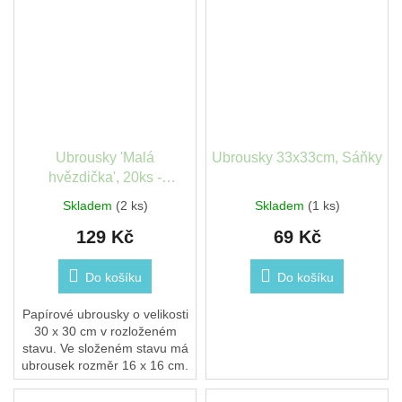
cm. Balení obsahuje 20 kusů
ubrousků.
Ubrousky 'Malá
Ubrousky 33x33cm, Sáňky
hvězdička', 20ks -
PartyDeco
Skladem
(2 ks)
Skladem
(1 ks)
129 Kč
69 Kč
Do košíku
Do košíku
Papírové ubrousky o velikosti
30 x 30 cm v rozloženém
stavu. Ve složeném stavu má
ubrousek rozměr 16 x 16 cm.
Balení obsahuje 20 kusů
ubrousků.