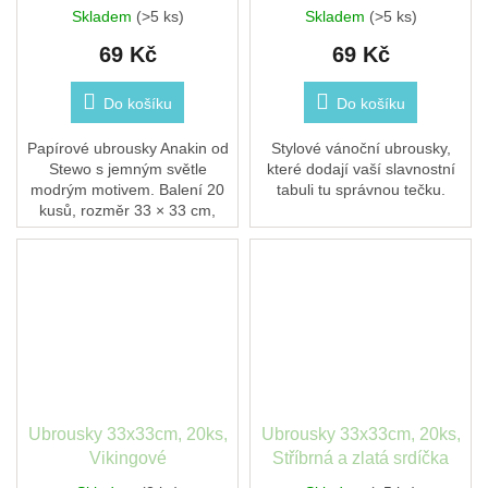
Skladem
(>5 ks)
Skladem
(>5 ks)
69 Kč
69 Kč
Do košíku
Do košíku
Papírové ubrousky Anakin od
Stylové vánoční ubrousky,
Stewo s jemným světle
které dodají vaší slavnostní
modrým motivem. Balení 20
tabuli tu správnou tečku.
kusů, rozměr 33 × 33 cm,
3vrstvé z celulózy FSC® MIX.
Hodí se na slavnostní tabuli,
narozeninovou...
Ubrousky 33x33cm, 20ks,
Ubrousky 33x33cm, 20ks,
Vikingové
Stříbrná a zlatá srdíčka