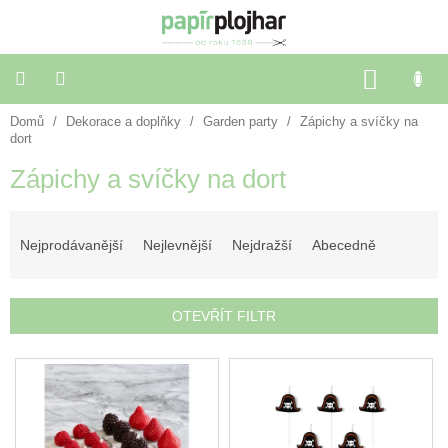
Přejít
na
obsah
NÁKU
KOŠÍK
Domů
/
Dekorace a doplňky
/
Garden party
/
Zápichy a svíčky na
Balení
dárků
dort
Zápichy a svíčky na dort
Dekorace
a
Ř
doplňky
a
Nejprodávanější
Nejlevnější
Nejdražší
Abecedně
z
Škola
e
a
kancelář
n
OTEVŘÍT FILTR
í
p
Výtvarné
V
potřeby
r
ý
o
p
d
🌈
i
u
Festivalové