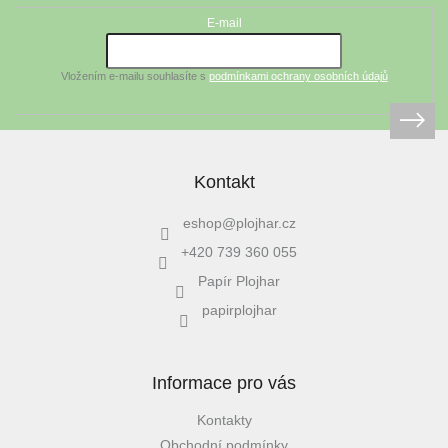
a
t
E-mail
í
Vložením e-mailu souhlasíte s
podmínkami ochrany osobních údajů
Kontakt
eshop
@
plojhar.cz
+420 739 360 055
Papír Plojhar
papirplojhar
Informace pro vás
Kontakty
Obchodní podmínky