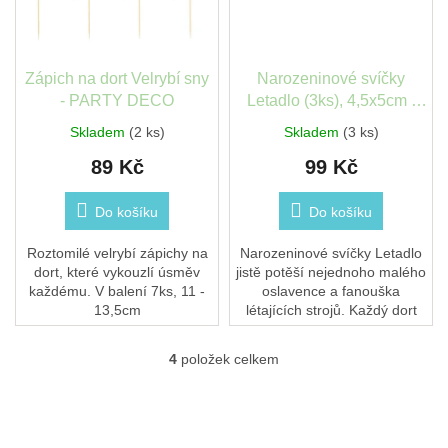
Zápich na dort Velrybí sny
Narozeninové svíčky
- PARTY DECO
Letadlo (3ks), 4,5x5cm -
PartyDeco
Skladem
(2 ks)
Skladem
(3 ks)
89 Kč
99 Kč
Do košíku
Do košíku
Roztomilé velrybí zápichy na
Narozeninové svíčky Letadlo
dort, které vykouzlí úsměv
jistě potěší nejednoho malého
každému. V balení 7ks, 11 -
oslavence a fanouška
13,5cm
létajících strojů. Každý dort
bude díky těmto svíčkám
výjimečný!
4
položek celkem
O
v
l
á
d