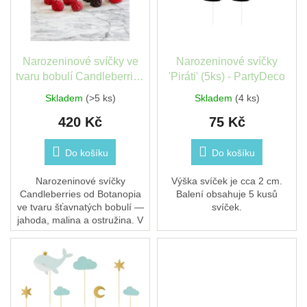
s
léto
k
p
t
r
ů
České
o
značky
d
Narozeninové svíčky ve
Narozeninové svíčky
u
tvaru bobulí Candleberries
'Piráti' (5ks) - PartyDeco
Tipy
k
- jahoda, malina, ostružina
na
Skladem
(>5 ks)
Skladem
(4 ks)
t
dárky
420 Kč
75 Kč
ů
Novinky
Do košíku
Do košíku
Prodejny
Narozeninové svíčky
Výška svíček je cca 2 cm.
Candleberries od Botanopia
Balení obsahuje 5 kusů
ve tvaru šťavnatých bobulí —
svíček.
Přihlášení
jahoda, malina a ostružina. V
balení je 14 svíček (3 jahody,
7 malin, 4 ostružiny) se
zlatými...