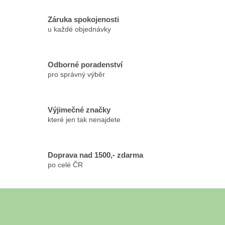
a
c
Záruka spokojenosti
í
u každé objednávky
p
r
v
k
Odborné poradenství
y
pro správný výběr
v
ý
p
Výjimečné značky
i
které jen tak nenajdete
s
u
Doprava nad 1500,- zdarma
po celé ČR
Z
á
Odebírat newsletter
p