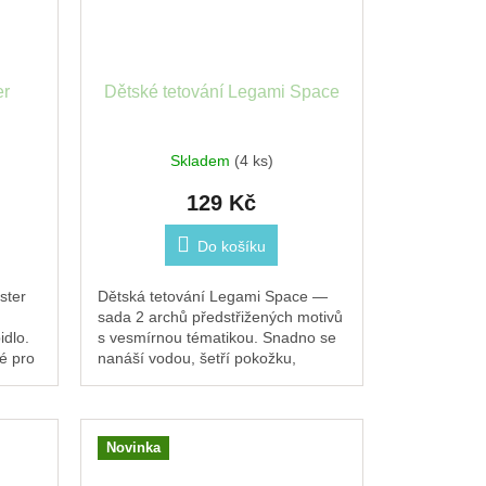
er
Dětské tetování Legami Space
Skladem
(4 ks)
129 Kč
Do košíku
ster
Dětská tetování Legami Space —
sada 2 archů předstřižených motivů
idlo.
s vesmírnou tématikou. Snadno se
é pro
nanáší vodou, šetří pokožku,
odolávají vodě i potu. Svítí ve
tmě!...
Novinka