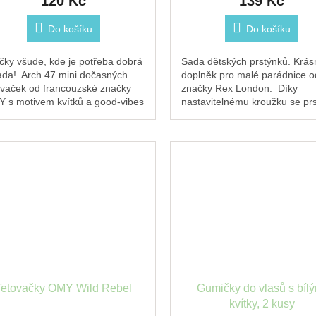
120 Kč
139 Kč
Do košíku
Do košíku
ičky všude, kde je potřeba dobrá
Sada dětských prstýnků. Krás
ada! Arch 47 mini dočasných
doplněk pro malé parádnice o
ovaček od francouzské značky
značky Rex London. Díky
 s motivem kvítků a good-vibes
nastavitelnému kroužku se pr
trací.Vystřihněte, přiložte,...
snadno přizpůsobí různým
velikostem...
Tetovačky OMY Wild Rebel
Gumičky do vlasů s bíl
kvítky, 2 kusy