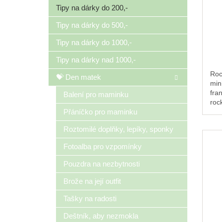
Tipy na dárky do 200,-
Tipy na dárky do 500,-
Tipy na dárky do 1000,-
Tipy na dárky nad 1000,-
Roc
💝 Den matek
min
fra
Balení pro maminku
roc
pro 
Přáníčko pro maminku
přit
Roztomilé doplňky, lepíky, sponky
Fotoalba pro vzpomínky
Pouzdra na nezbytnosti
Brože na její outfit
Tašky na radosti
Deštník, aby nezmokla