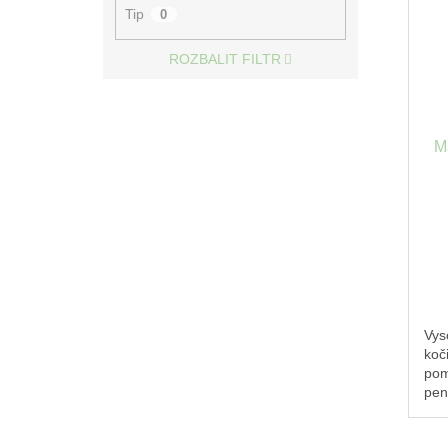
Tip
0
ROZBALIT FILTR
M
Vys
koč
pom
pen
gum
náp