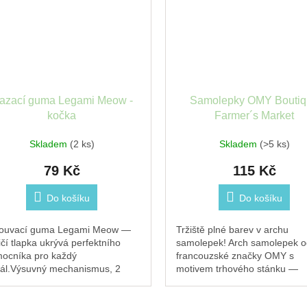
azací guma Legami Meow -
Samolepky OMY Bouti
kočka
Farmer´s Market
Skladem
(2 ks)
Skladem
(>5 ks)
79 Kč
115 Kč
Do košíku
Do košíku
ouvací guma Legami Meow —
Tržiště plné barev v archu
ičí tlapka ukrývá perfektního
samolepek! Arch samolepek o
ocníka pro každý
francouzské značky OMY s
ál.Výsuvný mechanismus, 2
motivem trhového stánku —
y v balení (1 guma 1 náhradní
šťavnaté ovoce, čerstvá zelen
lň).Kolekce Meow od Legami.
košíky a hravé tržní detaily....