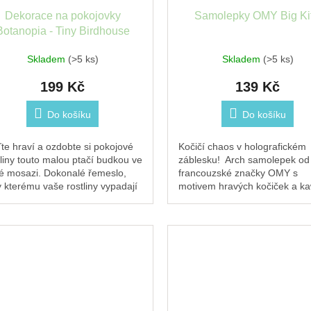
Dekorace na pokojovky
Samolepky OMY Big Kit
Botanopia - Tiny Birdhouse
Skladem
(>5 ks)
Skladem
(>5 ks)
199 Kč
139 Kč
Do košíku
Do košíku
te hraví a ozdobte si pokojové
Kočičí chaos v holografickém
tliny touto malou ptačí budkou ve
záblesku! Arch samolepek od
té mosazi. Dokonalé řemeslo,
francouzské značky OMY s
y kterému vaše rostliny vypadají
motivem hravých kočiček a ka
ě krásněji. Život je v detailech....
doplňků. Samolepky jsou
fluorescenční a holografické —