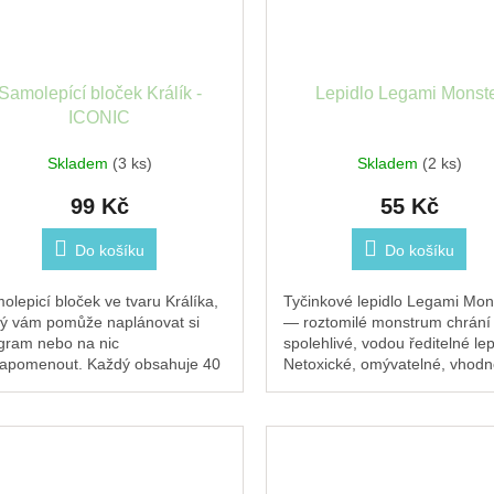
Samolepící bloček Králík -
Lepidlo Legami Monst
ICONIC
Skladem
(3 ks)
Skladem
(2 ks)
99 Kč
55 Kč
Do košíku
Do košíku
olepicí bloček ve tvaru Králíka,
Tyčinkové lepidlo Legami Mon
rý vám pomůže naplánovat si
— roztomilé monstrum chrání
gram nebo na nic
spolehlivé, vodou ředitelné lep
apomenout. Každý obsahuje 40
Netoxické, omývatelné, vhodn
ů.
děti.