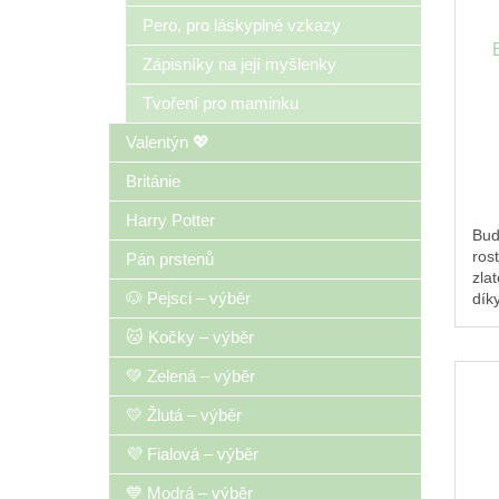
Pero, pro láskyplné vzkazy
Zápisníky na její myšlenky
Tvoření pro maminku
Valentýn 💖
Británie
Harry Potter
Buď
ros
Pán prstenů
zla
🐶 Pejsci – výběr
dík
ješt
🐱 Kočky – výběr
💚 Zelená – výběr
💛 Žlutá – výběr
💜 Fialová – výběr
💙 Modrá – výběr