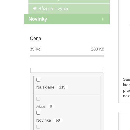
💗 Růžová – výběr
Novinky
Cena
39
Kč
289
Kč
Sam
kte
Na skladě
219
pro
nez
list
Akce
0
Novinka
60