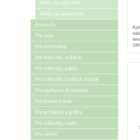
Dárky pro nejmenší
Dárky za vysvědčení
Pro muže
Kyt
nál
Pro ženy
tet
OMY
Pro minimalisty
ilus
Pro milovníky zvířátek
Pro milovníky papíru
Pro milovníky českých značek
Pro nadšence do skládání
Pro kreativní duše
Pro architekty a grafiky
Pro milovníky rostlin
Pro učitele