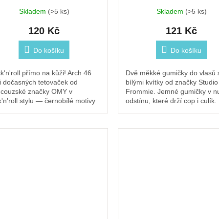
Skladem
(>5 ks)
Skladem
(>5 ks)
120 Kč
121 Kč
Do košíku
Do košíku
k'n'roll přímo na kůži! Arch 46
Dvě měkké gumičky do vlasů 
i dočasných tetovaček od
bílými kvítky od značky Studio
ncouzské značky OMY v
Frommie. Jemné gumičky v n
k'n'roll stylu — černobílé motivy
odstínu, které drží cop i culík.
rebel look. Vystřihněte, přiložte,
se na svatbu, pro družičky i n
lačte...
běžné nošení.