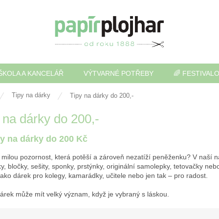
ŠKOLA A KANCELÁŘ
VÝTVARNÉ POTŘEBY
🌈 FESTIVAL
Tipy na dárky
Tipy na dárky do 200,-
 na dárky do 200,-
y na dárky do 200 Kč
 milou pozornost, která potěší a zároveň nezatíží peněženku? V naší na
ky, bločky, sešity, sponky, prstýnky, originální samolepky, tetovačky n
jako dárek pro kolegy, kamarádky, učitele nebo jen tak – pro radost.
dárek může mít velký význam, když je vybraný s láskou.