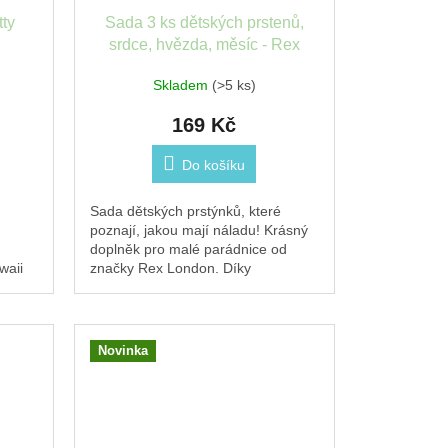
ty
Sada 3 ks dětských prstenů,
srdce, hvězda, měsíc - Rex
London
Skladem
(>5 ks)
169 Kč
Do košíku
Sada dětských prstýnků, které
poznají, jakou mají náladu! Krásný
doplněk pro malé parádnice od
waii
značky Rex London. Díky
nastavitelnému kroužku se prstýnky
...
snadno...
Novinka