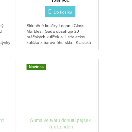
125 Kč
Do košíku
ný
Skleněné kuličky Legami Glass
d
Marbles. Sada obsahuje 20
hráčských kuliček a 1 střeleckou
stýnky
kuličku z barevného skla. Klasická
hra pro děti i dospělé. Skvělý tip na
dárek.
Novinka
ými
Guma ve tvaru donutu pejsek
Rex London