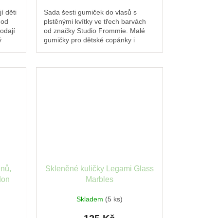
í děti
Sada šesti gumiček do vlasů s
 od
plstěnými kvítky ve třech barvách
odají
od značky Studio Frommie. Malé
ý
gumičky pro dětské copánky i
uzlí
culíky. Hravý doplněk na festival,
oslavu i běžné...
enů,
Skleněné kuličky Legami Glass
don
Marbles
Skladem
(5 ks)