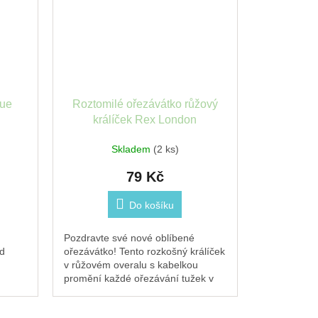
que
Roztomilé ořezávátko růžový
králíček Rex London
Skladem
(2 ks)
79 Kč
Do košíku
Pozdravte své nové oblíbené
d
ořezávátko! Tento rozkošný králíček
v růžovém overalu s kabelkou
promění každé ořezávání tužek v
ina,
malý radostný rituál. Skvěle se hodí
do školního...