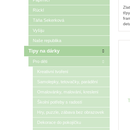
Zla
Rückl
třp
fra
Táňa Sekerková
deta
svě
Vyšiju
vte
Naše republika
Tipy na dárky
Pro děti
Kreativní tvoření
Samolepky, tetovačky, parádění
Omalovánky, malování, kreslení
Školní potřeby s radostí
Hry, puzzle, zábava bez obrazovek
Dekorace do pokojíčku