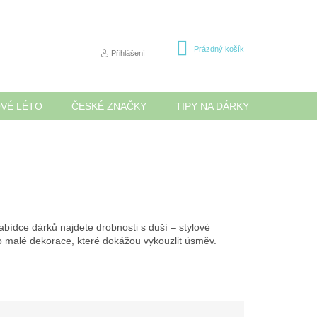
NÁKUPNÍ
Prázdný košík
Přihlášení
KOŠÍK
OVÉ LÉTO
ČESKÉ ZNAČKY
TIPY NA DÁRKY
NOVINK
bídce dárků najdete drobnosti s duší – stylové
ebo malé dekorace, které dokážou vykouzlit úsměv.