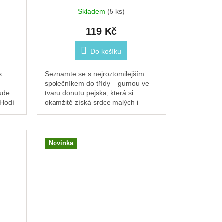
Skladem
(5 ks)
119 Kč
Do košíku
s
Seznamte se s nejroztomilejším
společníkem do třídy – gumou ve
ude
tvaru donutu pejska, která si
 Hodí
okamžitě získá srdce malých i
a
velkých. Růžová poleva, barevné
posypky a přátelský...
Novinka