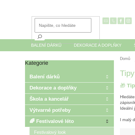
Přejít
na
obsah
BALENÍ DÁRKŮ
DEKORACE A DOPLŇKY
Domů
Kategorie
Přeskočit
P
kategorie
Tipy
o
Balení dárků
s
🎁
Tip
t
Dekorace a doplňky
r
Hledáte
Škola a kancelář
a
zápisní
n
Ideální 
Výtvarné potřeby
n
í
I malý 
🌈 Festivalové léto
p
Ř
Festivalový look
a