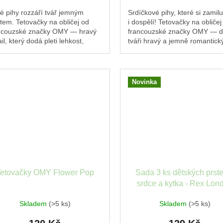
té pihy rozzáří tvář jemným
Srdíčkové pihy, které si zamiluj
ytem. Tetovačky na obličej od
i dospělí! Tetovačky na obličej
ncouzské značky OMY — hravý
francouzské značky OMY — d
il, který dodá pleti lehkost,
tváři hravý a jemně romantick
tlo a kouzlo během pár
nádech.Malý detail, který vyko
řin.Voděodolné,...
úsměv...
Novinka
Tetovačky OMY Flower Pop
Sada 3 ks dětských prst
srdce a kytka - Rex Lon
Skladem
(>5 ks)
Skladem
(>5 ks)