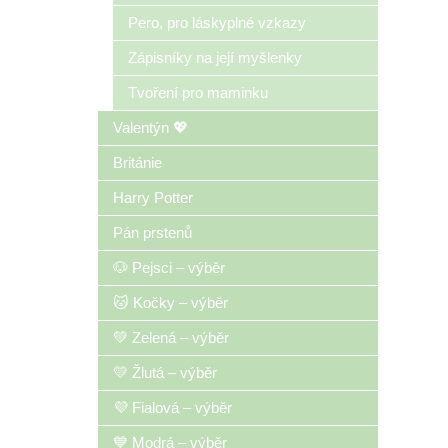
Pero, pro láskyplné vzkazy
Zápisníky na její myšlenky
Tvoření pro maminku
Valentýn 💖
Británie
Harry Potter
Pán prstenů
🐶 Pejsci – výběr
🐱 Kočky – výběr
💚 Zelená – výběr
💛 Žlutá – výběr
💜 Fialová – výběr
💙 Modrá – výběr