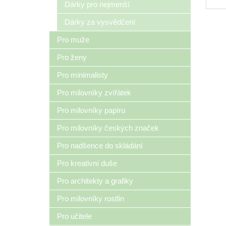
Dárky pro nejmenší
že 
od 1
Dárky za vysvědčení
Pro muže
Pro ženy
Pro minimalisty
Pro milovníky zvířátek
Pro milovníky papíru
Pro milovníky českých značek
Pro nadšence do skládání
Pro kreativní duše
Pro architekty a grafiky
Pro milovníky rostlin
Pro učitele