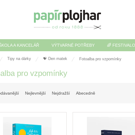
ŠKOLA A KANCELÁŘ
VÝTVARNÉ POTŘEBY
🌈 FESTIVAL
Tipy na dárky
💝 Den matek
Fotoalba pro vzpomínky
alba pro vzpomínky
odávanější
Nejlevnější
Nejdražší
Abecedně