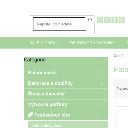
Přejít
na
obsah
BALENÍ DÁRKŮ
DEKORACE A DOPLŇKY
Domů
Kategorie
Přeskočit
P
kategorie
Foto
o
Balení dárků
s
Ř
t
Dekorace a doplňky
a
r
Nejpr
z
Škola a kancelář
a
e
n
Výtvarné potřeby
V
n
n
ý
í
í
🌈 Festivalové léto
p
p
p
i
r
Festivalový look
a