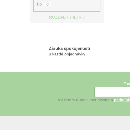
Tip
0
ROZBALIT FILTR
Záruka spokojenosti
u každé objednávky
Z
á
E-m
Odebírat newsletter
p
a
t
Vložením e-mailu souhlasíte s
podmínk
í