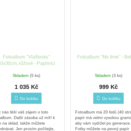
Fotoalbum ''Vlaštovky''
Fotoalbum ''Me time'' - B
0x30cm, růžové - Papírníci
Skladem
(5 ks)
Skladem
(3 ks)
1 035 Kč
999 Kč
Do košíku
Do košíku
 nás těší váš zájem o toto
Fotoalbum má 20 listů (40 str
oalbum. Další zásoba už míří k
papír má velmi vysokou gramá
 na sklad, takže můžete
aby vám vydržel po generace.
ednávat. Jen prosím počítejte,
Fotky můžete na pevný papír