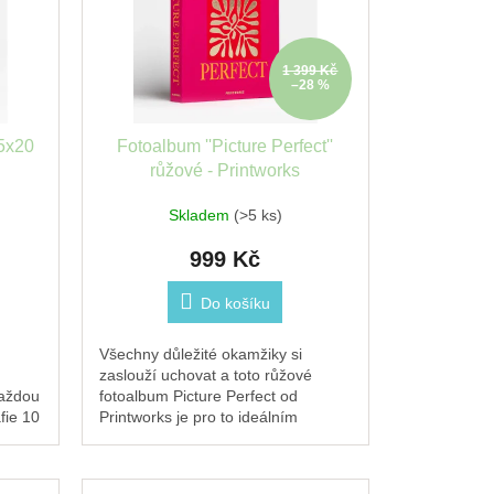
1 399 Kč
–28 %
5x20
Fotoalbum ''Picture Perfect''
růžové - Printworks
Skladem
(>5 ks)
999 Kč
Do košíku
Všechny důležité okamžiky si
zaslouží uchovat a toto růžové
každou
fotoalbum Picture Perfect od
fie 10
Printworks je pro to ideálním
orem
místem. na každou stránku se
vejdou dvě fotografie 10 x...