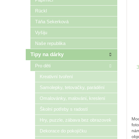
Rückl
Táňa Sekerková
Vyšiju
Naše republika
Tipy na dárky
Pro děti
3
Kreativní tvoření
Samolepky, tetovačky, parádění
Omalovánky, malování, kreslení
Školní potřeby s radostí
Moc
Hry, puzzle, zábava bez obrazovek
fot
Dekorace do pokojíčku
nám
obj