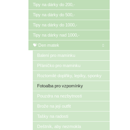
Tipy na dárky do 200,-
Tipy na dárky do 500,-
Tipy na dárky do 1000,-
Tipy na dárky nad 1000,-
💝 Den matek
Balení pro maminku
Přáníčko pro maminku
Roztomilé doplňky, lepíky, sponky
Fotoalba pro vzpomínky
Pouzdra na nezbytnosti
Brože na její outfit
Tašky na radosti
Deštník, aby nezmokla