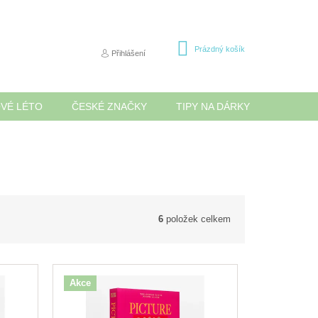
NÁKUPNÍ
Prázdný košík
Přihlášení
KOŠÍK
OVÉ LÉTO
ČESKÉ ZNAČKY
TIPY NA DÁRKY
NOVINK
6
položek celkem
Akce