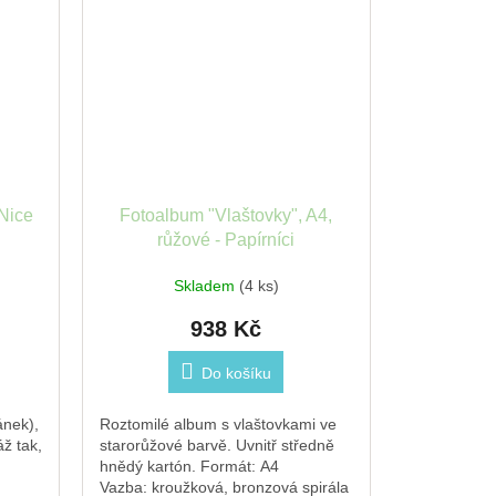
eNice
Fotoalbum "Vlaštovky", A4,
růžové - Papírníci
Skladem
(4 ks)
938 Kč
Do košíku
ánek),
Roztomilé album s vlaštovkami ve
ž tak,
starorůžové barvě. Uvnitř středně
hnědý kartón. Formát: A4
Vazba: kroužková, bronzová spirála