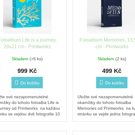
otoalbum Life is a journey,
Fotoalbum Memories, 13,
28x21 cm - Printworks
cm - Printworks
Skladem
(>5 ks)
Skladem
(2 ks)
999 Kč
499 Kč
Do košíku
Do košíku
žte své nezapomenutelné
Uložte své nezapomenutelné
mžiky do tohoto fotoalba Life is
okamžiky do tohoto fotoalba
ourney od Printworks. na každou
Memories od Printworks. na 
ánku se vejdou dvě fotografie 10
stránku se vejde jedna fotogra
5 cm s dostatečným prostorem
x 15 cm s dostatečným prost
..
pro poznámku...