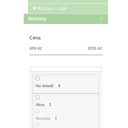
💗 Růžová – výběr
Novinky
Cena
499
Kč
1035
Kč
Na skladě
6
Akce
1
Novinka
0