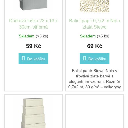
léto
p
t
r
ů
o
České
d
Dárková taška 23 x 13 x
Balicí papír 0,7x2 m Nola
značky
u
30cm, stříbrná
zlatá Stewo
k
Skladem
(>5 ks)
Skladem
(>5 ks)
Tipy
t
na
dárky
59 Kč
69 Kč
ů
Do košíku
Do košíku
Novinky
Balicí papír Stewo Nola v
Prodejny
třpytivé zlaté barvě s
elegantním vzorem. Rozměr
Přihlášení
0,7×2 m, 80 g/m² – velkorysý
arch pro dokonalé balení.
Hodí se na narozeniny,
Vánoce, výročí i firemní...