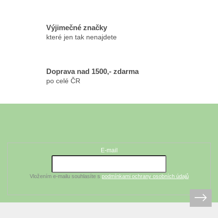
v
ý
p
Výjimečné značky
i
které jen tak nenajdete
s
u
Doprava nad 1500,- zdarma
po celé ČR
Z
á
Odebírat newsletter
p
a
t
E-mail
í
Vložením e-mailu souhlasíte s
podmínkami ochrany osobních údajů