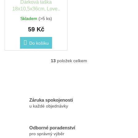
Dárková taška
18x10,5x36cm, Love..
Skladem
(>5 ks)
59 Kč
Do košíku
13
položek celkem
O
v
l
á
d
a
c
Záruka spokojenosti
í
u každé objednávky
p
r
v
k
Odborné poradenství
y
pro správný výběr