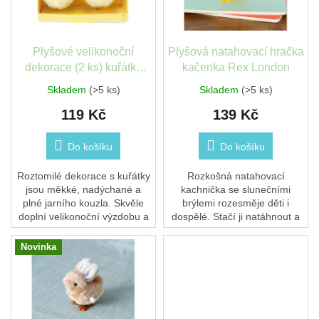
léto
p
t
r
ů
o
České
d
Plyšové velikonoční
Plyšová natahovací hračka
značky
u
dekorace (2 ks) kuřátka
kačenka Rex London
k
Rex London
Skladem
(>5 ks)
Skladem
(>5 ks)
Tipy
t
na
dárky
119 Kč
139 Kč
ů
Do košíku
Do košíku
Novinky
Roztomilé dekorace s kuřátky
Rozkošná natahovací
Prodejny
jsou měkké, nadýchané a
kachnička se slunečními
plné jarního kouzla. Skvěle
brýlemi rozesměje děti i
Přihlášení
doplní velikonoční výzdobu a
dospělé. Stačí ji natáhnout a
potěší jako milý sezónní
sledovat, jak poskakuje po
dárek.
pokoji – ideální drobný dárek
Novinka
pro radost.