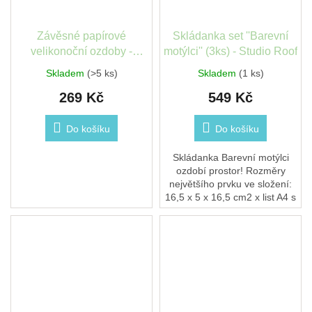
Závěsné papírové
Skládanka set ''Barevní
velikonoční ozdoby -
motýlci'' (3ks) - Studio Roof
Lübech Living
Skladem
(>5 ks)
Skladem
(1 ks)
269 Kč
549 Kč
Do košíku
Do košíku
Skládanka Barevní motýlci
ozdobí prostor! Rozměry
největšího prvku ve složení:
16,5 x 5 x 16,5 cm2 x list A4 s
35 kusy k vysunutí a
sestavení 3D objekty ke
skládání jsou...