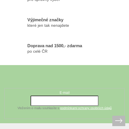
v
ý
p
Výjimečné značky
i
které jen tak nenajdete
s
u
Doprava nad 1500,- zdarma
po celé ČR
Z
á
Odebírat newsletter
p
a
t
E-mail
í
Vložením e-mailu souhlasíte s
podmínkami ochrany osobních údajů