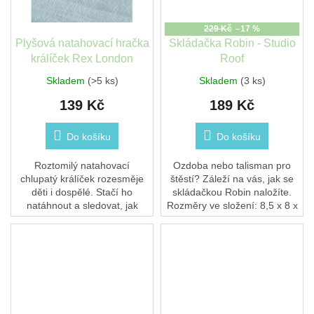
229 Kč
–17 %
Plyšová natahovací hračka
Skládačka Robin - Studio
králíček Rex London
Roof
Skladem
(>5 ks)
Skladem
(3 ks)
139 Kč
189 Kč
Do košíku
Do košíku
Roztomilý natahovací
Ozdoba nebo talisman pro
chlupatý králíček rozesměje
štěstí? Záleží na vás, jak se
děti i dospělé. Stačí ho
skládačkou Robin naložíte.
natáhnout a sledovat, jak
Rozměry ve složení: 8,5 x 8 x
poskakuje po pokoji – ideální
8,1 cm2 listy kartonu 10×10
drobný dárek pro radost.
cm se 3 kusy k vysunutí a
sestavení...