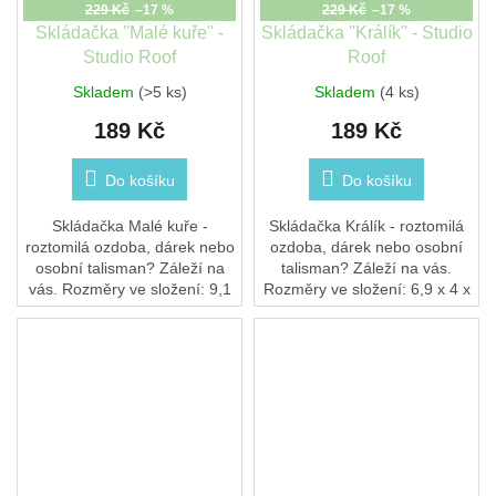
229 Kč
–17 %
229 Kč
–17 %
Skládačka ''Malé kuře'' -
Skládačka ''Králík'' - Studio
Studio Roof
Roof
Skladem
(>5 ks)
Skladem
(4 ks)
189 Kč
189 Kč
Do košíku
Do košíku
Skládačka Malé kuře -
Skládačka Králík - roztomilá
roztomilá ozdoba, dárek nebo
ozdoba, dárek nebo osobní
osobní talisman? Záleží na
talisman? Záleží na vás.
vás. Rozměry ve složení: 9,1
Rozměry ve složení: 6,9 x 4 x
x 3,6 x 6,5 cm2 archy kartonu
10,3 cm2 archy kartonu
10×10 cm se 4 kusy k
10×10 cm s 10 díly k vysunutí
vysunutí a...
a sestavení 3D...