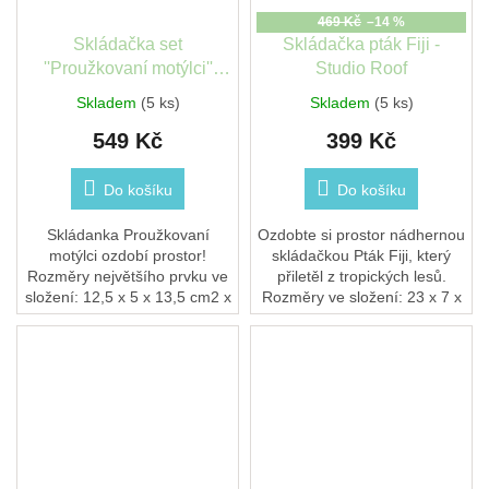
469 Kč
–14 %
Skládačka set
Skládačka pták Fiji -
''Proužkovaní motýlci''
Studio Roof
(3ks) - Studio Roof
Skladem
(5 ks)
Skladem
(5 ks)
549 Kč
399 Kč
Do košíku
Do košíku
Skládanka Proužkovaní
Ozdobte si prostor nádhernou
motýlci ozdobí prostor!
skládačkou Pták Fiji, který
Rozměry největšího prvku ve
přiletěl z tropických lesů.
složení: 12,5 x 5 x 13,5 cm2 x
Rozměry ve složení: 23 x 7 x
list A4 s 35 kusy k vysunutí a
27 cm2 x list B5 s 5 kusy k
sestavení 3D objekty ke
vysunutí a sestavení 3D
skládání jsou...
objekty ke...