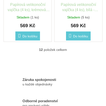
Papírová velikonoční
Papírová velikonoční
vajíčka (4 ks), krémová -
vajíčka (4 ks), bílá -
Lübech Living
Lübech Living
Skladem
(1 ks)
Skladem
(5 ks)
569 Kč
569 Kč
Do košíku
Do košíku
12
položek celkem
O
v
l
á
d
a
c
Záruka spokojenosti
í
u každé objednávky
p
r
v
k
Odborné poradenství
y
pro správný výběr