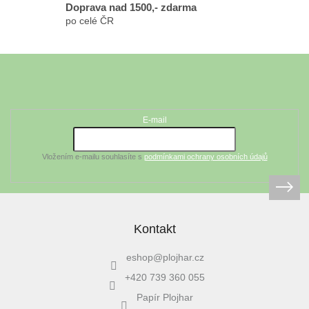
Doprava nad 1500,- zdarma
po celé ČR
Z
á
Odebírat newsletter
p
a
t
E-mail
í
Vložením e-mailu souhlasíte s
podmínkami ochrany osobních údajů
Kontakt
eshop
@
plojhar.cz
+420 739 360 055
Papír Plojhar