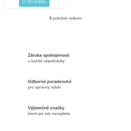
Do košíku
5
položek celkem
O
v
l
á
d
a
c
Záruka spokojenosti
í
u každé objednávky
p
r
v
k
Odborné poradenství
y
pro správný výběr
v
ý
p
Výjimečné značky
i
které jen tak nenajdete
s
u