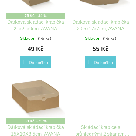
léto
p
t
r
ů
o
75 Kč
–34 %
České
d
Dárková skládací krabička
Dárková skládací krabička
značky
u
21x21x9cm, AVANA
20,5x17x7cm, AVANA
k
Skladem
(>5 ks)
Skladem
(>5 ks)
Tipy
t
na
dárky
49 Kč
55 Kč
ů
Do košíku
Do košíku
Novinky
Prodejny
Přihlášení
39 Kč
–25 %
Dárková skládací krabička
Skládací krabice s
15X10X3,5cm, AVANA
průhlednými 2 stranami