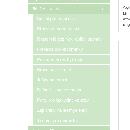
Sty
💝 Den matek
kte
Balení pro maminku
atm
orig
Přáníčko pro maminku
dár
Roztomilé doplňky, lepíky, sponky
Fotoalba pro vzpomínky
Pouzdra na nezbytnosti
Brože na její outfit
Tašky na radosti
Deštník, aby nezmokla
Pero, pro láskyplné vzkazy
Zápisníky na její myšlenky
Tvoření pro maminku