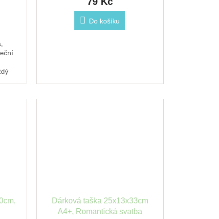
79 Kč
Do košíku
,
eční
ždý
.
30cm,
Dárková taška 25x13x33cm
A4+, Romantická svatba