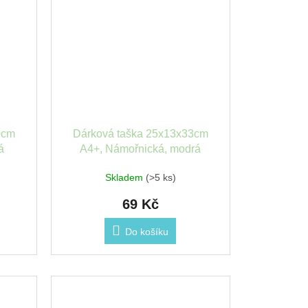
0cm
Dárková taška 25x13x33cm
á
A4+, Námořnická, modrá
Skladem
(>5 ks)
69 Kč
Do košíku