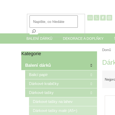
Přejít
na
obsah
BALENÍ DÁRKŮ
DEKORACE A DOPLŇKY
Domů
Kategorie
Přeskočit
P
kategorie
Dárk
o
Balení dárků
s
Ř
t
Balicí papír
a
r
Nejpr
Dárkové krabičky
z
a
e
n
Dárkové tašky
V
n
n
ý
í
í
Dárkové tašky na lahev
p
p
p
Dárkové tašky malé (A5+)
i
r
a