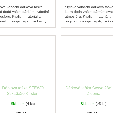
lová vánoční dárková taška,
Stylová vánoční dárková taška
rá dodá vašim dárkům sváteční
která dodá vašim dárkům svát
osféru. Kvalitní materiál a
atmosféru. Kvalitní materiál a
inální design zajistí, že každý
originální design zajistí, že ka
ek pod stromečkem zazáří.
dárek pod stromečkem zazáří
Dárková taška STEWO
Dárková taška Stewo 23x
23x13x30 Kirsten
Zidonia
Skladem
(4 ks)
Skladem
(>5 ks)