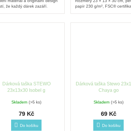
itní materiál a originální design
Rozměry 23 × 13 × 30 cm, pe
istí, že každý dárek zazáří.
papír 230 g/m², FSC® certifik
pevnými uchy a dnem – spoleh
volba pro balení...
Dárková taška STEWO
Dárková taška Stewo 23x
23x13x30 Isobel g
Chaya go
Skladem
(>5 ks)
Skladem
(>5 ks)
79 Kč
69 Kč
Do košíku
Do košíku