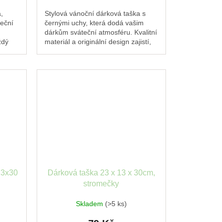
,
Stylová vánoční dárková taška s
eční
černými uchy, která dodá vašim
dárkům sváteční atmosféru. Kvalitní
ždý
materiál a originální design zajistí,
.
že každý dárek pod stromečkem
zazáří.
13x30
Dárková taška 23 x 13 x 30cm,
stromečky
Skladem
(>5 ks)