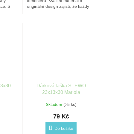
vný
atmosféru. Kvalitní materiál a
ace. S
originální design zajistí, že každý
livá
dárek pod stromečkem zazáří.
13x30
Dárková taška STEWO
23x13x30 Mariola
Skladem
(>5 ks)
79 Kč
Do košíku