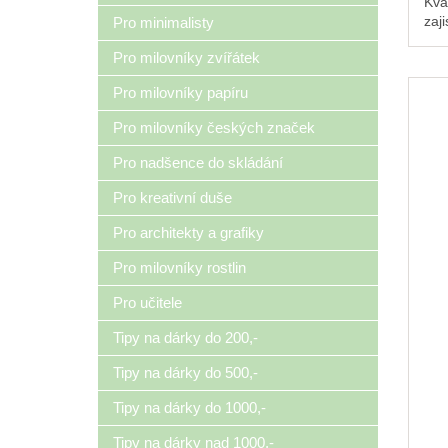
Kval
zaj
Pro minimalisty
Pro milovníky zvířátek
Pro milovníky papíru
Pro milovníky českých značek
Pro nadšence do skládání
Pro kreativní duše
Pro architekty a grafiky
Pro milovníky rostlin
Pro učitele
Tipy na dárky do 200,-
Tipy na dárky do 500,-
Tipy na dárky do 1000,-
Tipy na dárky nad 1000,-