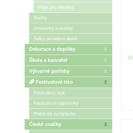
Přání pro miminko
Stužky
Jmenovky a ozdoby
Šátky pro balení dárků
Dekorace a doplňky
Dá
Škola a kancelář
Výtvarné potřeby
🌈 Festivalové léto
Festivalový look
Festivalové vzpomínky
Praktické vychytávky
České značky