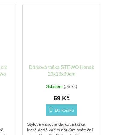
 cm
Dárková taška STEWO Henok
ewo
23x13x30cm
Skladem
(>5 ks)
59 Kč
Do košíku
Stylová vánoční dárková taška,
vě.
která dodá vašim dárkům sváteční