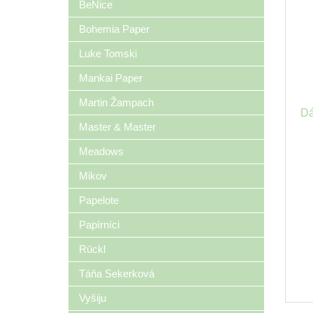
BeNice
Bohemia Paper
Luke Tomski
Mankai Paper
Martin Žampach
Dá
Master & Master
Meadows
Mikov
Papelote
Papírníci
Rückl
Táňa Sekerková
Vyšiju