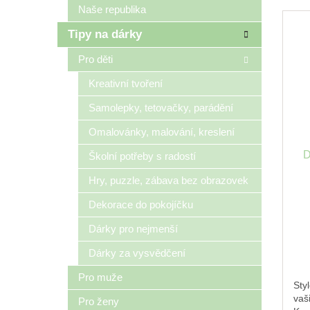
Naše republika
Tipy na dárky
Pro děti
Kreativní tvoření
Samolepky, tetovačky, parádění
Omalovánky, malování, kreslení
D
Školní potřeby s radostí
Hry, puzzle, zábava bez obrazovek
Dekorace do pokojíčku
Dárky pro nejmenší
Dárky za vysvědčení
Pro muže
Sty
vaš
Pro ženy