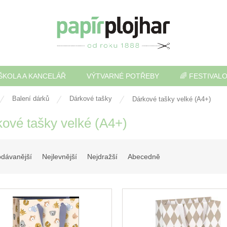
ŠKOLA A KANCELÁŘ
VÝTVARNÉ POTŘEBY
🌈 FESTIVAL
Balení dárků
Dárkové tašky
Dárkové tašky velké (A4+)
ové tašky velké (A4+)
odávanější
Nejlevnější
Nejdražší
Abecedně