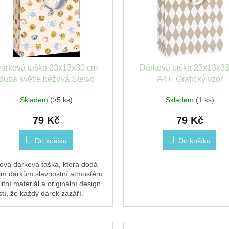
árková taška 23x13x30 cm
Dárková taška 25x13x3
Buba světle béžová Stewo
A4+, Grafický vzor
Skladem
(>5 ks)
Skladem
(1 ks)
79 Kč
79 Kč
Do košíku
Do košíku
lová dárková taška, která dodá
im dárkům slavnostní atmosféru.
itní materiál a originální design
istí, že každý dárek zazáří.