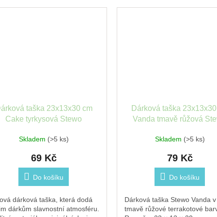
árková taška 23x13x30 cm
Dárková taška 23x13x30
Cake tyrkysová Stewo
Vanda tmavě růžová St
Skladem
(>5 ks)
Skladem
(>5 ks)
69 Kč
79 Kč
Do košíku
Do košíku
lová dárková taška, která dodá
Dárková taška Stewo Vanda v
im dárkům slavnostní atmosféru.
tmavě růžové terrakotové bar