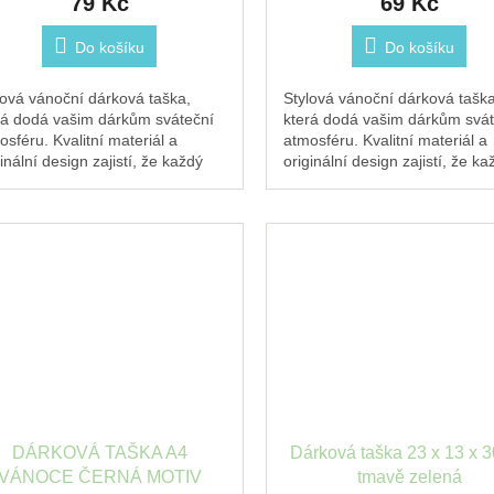
79 Kč
69 Kč
Do košíku
Do košíku
lová vánoční dárková taška,
Stylová vánoční dárková taška
rá dodá vašim dárkům sváteční
která dodá vašim dárkům svát
osféru. Kvalitní materiál a
atmosféru. Kvalitní materiál a
inální design zajistí, že každý
originální design zajistí, že ka
ek pod stromečkem zazáří.
dárek pod stromečkem zazáří
DÁRKOVÁ TAŠKA A4
Dárková taška 23 x 13 x 
VÁNOCE ČERNÁ MOTIV
tmavě zelená