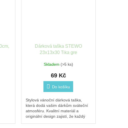
30cm,
Dárková taška STEWO
23x13x30 Tika gre
Skladem
(>5 ks)
69 Kč
Do košíku
Stylová vánoční dárková taška,
která dodá vašim dárkům sváteční
atmosféru. Kvalitní materiál a
originální design zajistí, že každý
dárek pod stromečkem zazáří.