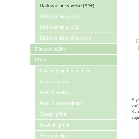
s
o
n
Dárkové tašky velké (A4+)
p
d
e
Dárkové tašky mini
r
u
l
o
k
Dárkové tašky XXL
d
t
u
ů
Dárkové tašky čtvercové
D
k
Dárkové sáčky
t
ů
Přání
Obálky (nejen) na peníze
Vánoční přání
Přání k svátku
Sty
Přání k narozeninám
vaš
Kval
Ostatní přání
zaj
Svatební přání
Pro maminku