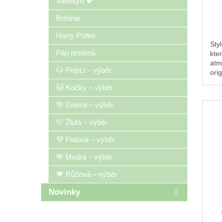
Valentýn 💖
Británie
Harry Potter
Sty
Pán prstenů
kte
atm
🐶 Pejsci – výběr
orig
dár
🐱 Kočky – výběr
💚 Zelená – výběr
💛 Žlutá – výběr
💜 Fialová – výběr
💙 Modrá – výběr
💗 Růžová – výběr
Novinky