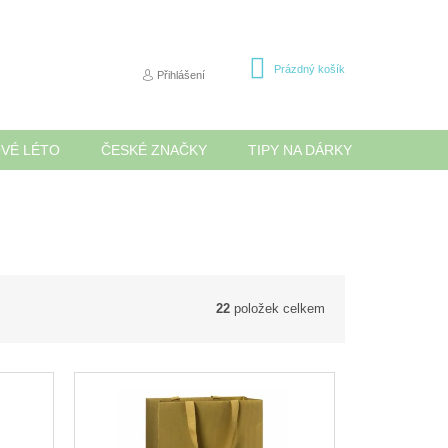
NÁKUPNÍ
Prázdný košík
Přihlášení
KOŠÍK
OVÉ LÉTO
ČESKÉ ZNAČKY
TIPY NA DÁRKY
NOVINK
22
položek celkem