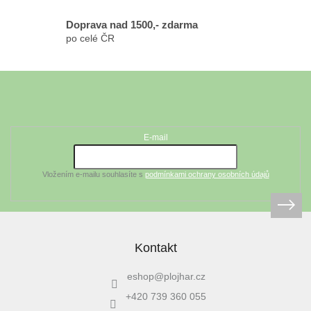
Doprava nad 1500,- zdarma
po celé ČR
Z
á
Odebírat newsletter
p
a
t
E-mail
í
Vložením e-mailu souhlasíte s
podmínkami ochrany osobních údajů
Kontakt
eshop
@
plojhar.cz
+420 739 360 055