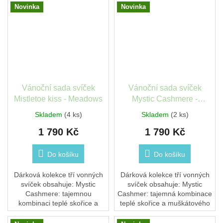
recyklovaný plast) se
svěží akcent červeného
Novinka
Novinka
strukturovaným povrchem...
rybízu. Po...
Vánoční sada svíček
Vánoční sada svíček
Mistletoe kiss - Meadows
Mystic Cashmere -
Meadows
Skladem
(4 ks)
Skladem
(2 ks)
1 790 Kč
1 790 Kč
Do košíku
Do košíku
Dárková kolekce tří vonných
Dárková kolekce tří vonných
svíček obsahuje: Mystic
svíček obsahuje: Mystic
Cashmere: tajemnou
Cashmer: tajemná kombinace
kombinaci teplé skořice a
teplé skořice a muškátového
muškátového oříšku. Golden
oříšku. Rose Desire: vůně
Grace: která v sobě ukrývá
čerstvě natrhaných růží s