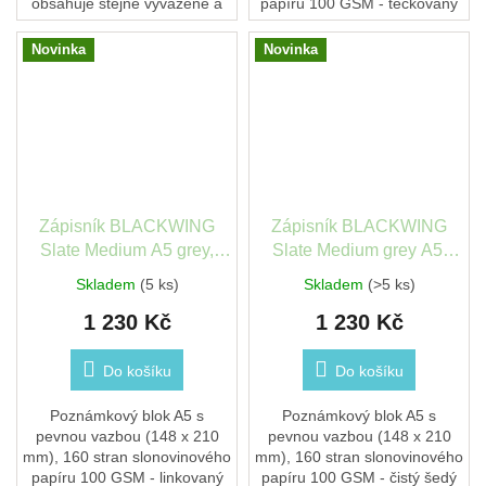
obsahuje stejné vyvážené a
papíru 100 GSM - tečkovaný
hladké grafitové jádro. Je
šedý matný obal, plochá
měkčí než grafit, který se
vazba, doplněná tužkou
Novinka
Novinka
nachází v...
Blackwing 602.
Zápisník BLACKWING
Zápisník BLACKWING
Slate Medium A5 grey,
Slate Medium grey A5,
linky
čistý
Skladem
(5 ks)
Skladem
(>5 ks)
1 230 Kč
1 230 Kč
Do košíku
Do košíku
Poznámkový blok A5 s
Poznámkový blok A5 s
pevnou vazbou (148 x 210
pevnou vazbou (148 x 210
mm), 160 stran slonovinového
mm), 160 stran slonovinového
papíru 100 GSM - linkovaný
papíru 100 GSM - čistý šedý