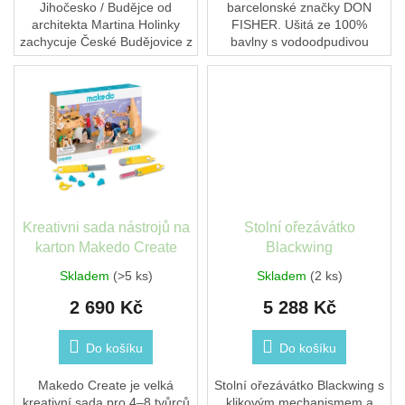
Jihočesko / Budějce od
barcelonské značky DON
architekta Martina Holinky
FISHER. Ušitá ze 100%
zachycuje České Budějovice z
bavlny s vodoodpudivou
jedinečné perspektivy. Každý
úpravou, modrá, s
motiv vznikl z ručně
nastavitelným popruhem.
kresleného originálu...
Parťák na festival, koncert i
cesty.
Kreativni sada nástrojů na
Stolní ořezávátko
karton Makedo Create
Blackwing
Skladem
(>5 ks)
Skladem
(2 ks)
2 690 Kč
5 288 Kč
Do košíku
Do košíku
Makedo Create je velká
Stolní ořezávátko Blackwing s
kreativní sada pro 4–8 tvůrců
klikovým mechanismem a