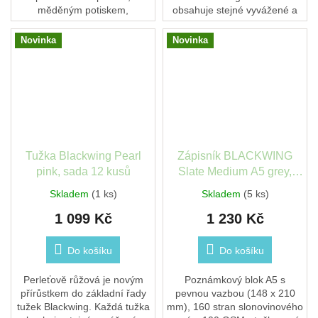
měděným potiskem,
obsahuje stejné vyvážené a
ikonickým hranatým
hladké grafitové jádro. Je
měděným zakončením a
měkčí než grafit, který se
Novinka
Novinka
výměnnou gumou. Je ideální
nachází v...
pro hudebníky,...
Tužka Blackwing Pearl
Zápisník BLACKWING
pink, sada 12 kusů
Slate Medium A5 grey,
tečky
Skladem
(1 ks)
Skladem
(5 ks)
1 099 Kč
1 230 Kč
Do košíku
Do košíku
Perleťově růžová je novým
Poznámkový blok A5 s
přírůstkem do základní řady
pevnou vazbou (148 x 210
tužek Blackwing. Každá tužka
mm), 160 stran slonovinového