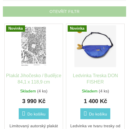
léto
e
n
OTEVŘÍT FILTR
í
České
značky
p
V
r
Novinka
Novinka
ý
o
Tipy
p
d
na
i
dárky
u
s
k
p
t
Novinky
r
ů
o
d
Plakát Jihočesko / Budějce
Ledvinka Treska DON
Prodejny
u
84,1 x 118,9 cm
FISHER
Přihlášení
k
Skladem
(4 ks)
Skladem
(4 ks)
t
3 990 Kč
1 400 Kč
ů
Do košíku
Do košíku
Limitovaný autorský plakát
Ledvinka ve tvaru tresky od