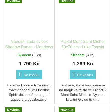
Novinka
Novinka
rafinovanou...
čistým...
Vánoční sada svíček
Plakát Mont Saint Michel
Shadow Dance - Meadows
50x70 cm - Luke Tomski
Skladem
(2 ks)
Skladem
(3 ks)
1 790 Kč
1 299 Kč
Do košíku
Do košíku
Dárková kolekce tří vonných
Ilustrace, která Vás přenese
svíček obsahuje: Libertine
na magické místo ve Francii k
Spirit: dokonalé propojení
Mont Saint Michele. Vysoce
zázvoru a povzbuzující
kvalitní Giclée tisk na
citronové trávy. Shadow
litografickém papíře. Plakát je
Dance: plný šťavnatých fíků,
balen v dárkovém tubuse a...
Novinka
Novinka