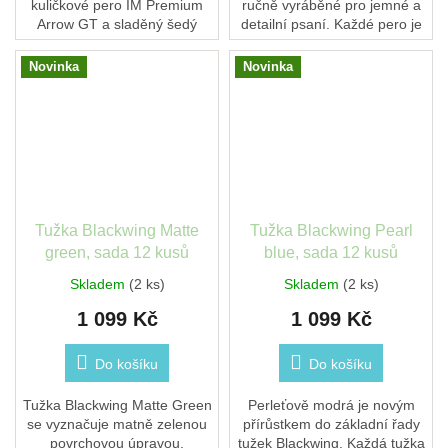
kuličkové pero IM Premium
ručně vyráběné pro jemné a
Arrow GT a sladěný šedý
detailní psaní. Každé pero je
zápisník. Pero z kolekce
ručním mistrovským dílem
Pioneers Collection má tělo z
japonských řemeslníků a
Novinka
Novinka
nerezové oceli...
jejich odborných...
Tužka Blackwing Matte
Tužka Blackwing Pearl
green, sada 12 kusů
blue, sada 12 kusů
Skladem
(2 ks)
Skladem
(2 ks)
1 099 Kč
1 099 Kč
Do košíku
Do košíku
Tužka Blackwing Matte Green
Perleťově modrá je novým
se vyznačuje matně zelenou
přírůstkem do základní řady
povrchovou úpravou,
tužek Blackwing. Každá tužka