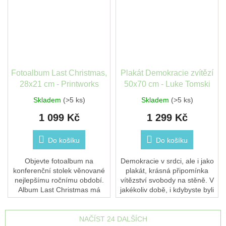
Fotoalbum Last Christmas,
Plakát Demokracie zvítězí
28x21 cm - Printworks
50x70 cm - Luke Tomski
Skladem
(>5 ks)
Skladem
(>5 ks)
1 099 Kč
1 299 Kč
Do košíku
Do košíku
Objevte fotoalbum na
Demokracie v srdci, ale i jako
konferenční stolek věnované
plakát, krásná připomínka
nejlepšímu ročnímu období.
vítězství svobody na stěně. V
Album Last Christmas má
jakékoliv době, i kdybyste byli
krásný látkový obal v tmavě
poslední demokraticky
modré barvě se zlatým
smýšlející člověk na zemi, je
fóliovým textem. na každou...
třeba...
NAČÍST 24 DALŠÍCH