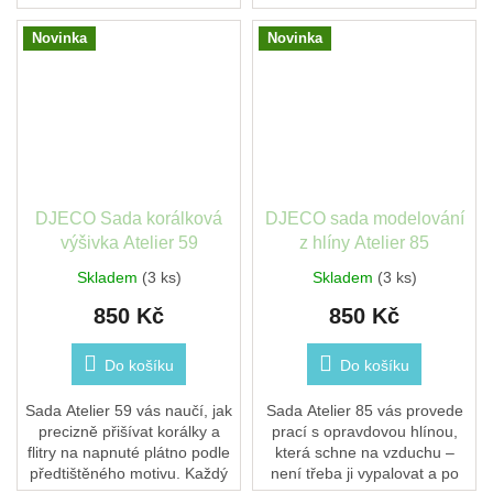
šedý matný obal, plochá
matný obal, plochá vazba,
vazba, doplněná tužkou
doplněná tužkou Blackwing
Novinka
Novinka
Blackwing 602.
602.
DJECO Sada korálková
DJECO sada modelování
výšivka Atelier 59
z hlíny Atelier 85
Skladem
(3 ks)
Skladem
(3 ks)
850 Kč
850 Kč
Do košíku
Do košíku
Sada Atelier 59 vás naučí, jak
Sada Atelier 85 vás provede
precizně přišívat korálky a
prací s opravdovou hlínou,
flitry na napnuté plátno podle
která schne na vzduchu –
předtištěného motivu. Každý
není třeba ji vypalovat a po