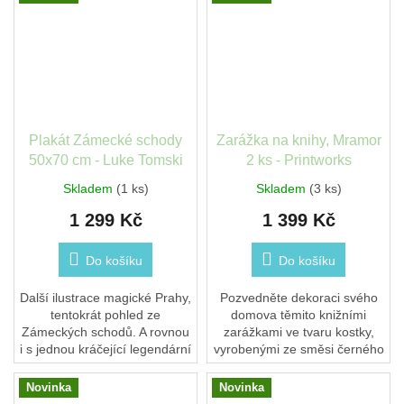
bergamotu,...
Plakát Zámecké schody
Zarážka na knihy, Mramor
50x70 cm - Luke Tomski
2 ks - Printworks
Skladem
(1 ks)
Skladem
(3 ks)
1 299 Kč
1 399 Kč
Do košíku
Do košíku
Další ilustrace magické Prahy,
Pozvedněte dekoraci svého
tentokrát pohled ze
domova těmito knižními
Zámeckých schodů. A rovnou
zarážkami ve tvaru kostky,
i s jednou kráčející legendární
vyrobenými ze směsi černého
postavou. Vysoce kvalitní
a bílého mramoru. Tyto knižní
Giclée tisk na litografickém...
zarážky z přírodního kamene
Novinka
Novinka
nejenže udržují...