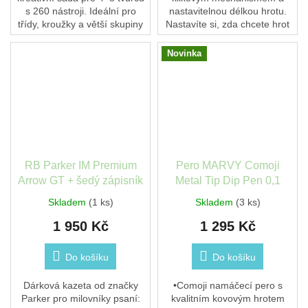
s 260 nástroji. Ideální pro
nastavitelnou délkou hrotu.
třídy, kroužky a větší skupiny
Nastavíte si, zda chcete hrot
— 6 pilek, 4 Fold-Rollery a
dlouhý a oblý, nebo krátký a
240 konektorů. Australský
špičatý – kliknutím otočného
Novinka
nástroj pro...
kolečka...
RB Parker IM Premium
Pero MARVY Comoji
Arrow GT + šedý zápisník
Metal Tip Dip Pen 0,1
Skladem
(1 ks)
Skladem
(3 ks)
1 950 Kč
1 295 Kč
Do košíku
Do košíku
Dárková kazeta od značky
•Comoji namáčecí pero s
Parker pro milovníky psaní:
kvalitním kovovým hrotem