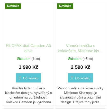
steh přináší klid, soustředění i
zaschnutí ji můžete snadno
radost z...
nabarvit. Naučíte se
Novinka
Novinka
tvarovat,...
FILOFAX diář Camden A5
Vánoční svíčka s
olive
kolotočem, Mistletoe kiss -
Meadows
Skladem
(1 ks)
Skladem
(>5 ks)
1 990 Kč
2 590 Kč
Do košíku
Do košíku
Kvalitní týdenní diář v
Vánoční edice dárkové svíčky
klasickém designu vytvořený s
Mistletoe Kiss spojuje
ohledem na udržitelnost.
slavnostní vůni a originální
Kolekce Camden je vyrobena
design. Hřejivé tóny jedle,
z veganské kůže (100%
borovice a jalovce doplňuje