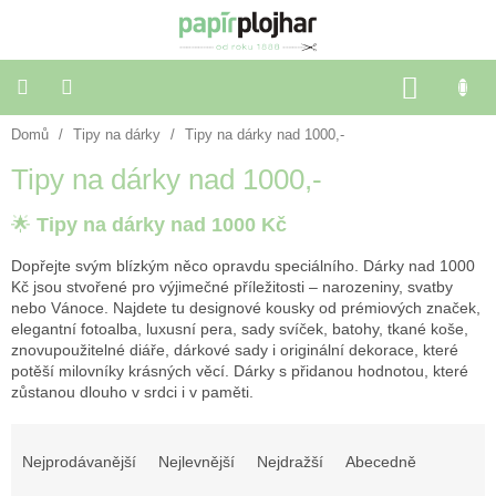
Přejít
na
obsah
NÁKU
KOŠÍK
Domů
/
Tipy na dárky
/
Tipy na dárky nad 1000,-
Balení
dárků
Tipy na dárky nad 1000,-
Dekorace
🌟
Tipy na dárky nad 1000 Kč
a
doplňky
Dopřejte svým blízkým něco opravdu speciálního. Dárky nad 1000
Kč jsou stvořené pro výjimečné příležitosti – narozeniny, svatby
Škola
nebo Vánoce. Najdete tu designové kousky od prémiových značek,
a
elegantní fotoalba, luxusní pera, sady svíček, batohy, tkané koše,
kancelář
znovupoužitelné diáře, dárkové sady i originální dekorace, které
potěší milovníky krásných věcí. Dárky s přidanou hodnotou, které
zůstanou dlouho v srdci i v paměti.
Výtvarné
potřeby
Ř
a
Nejprodávanější
Nejlevnější
Nejdražší
Abecedně
🌈
z
Festivalové