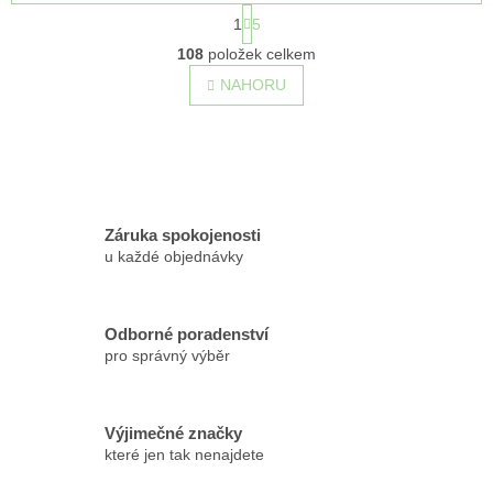
S
1
5
t
O
r
108
položek celkem
v
á
l
NAHORU
n
á
k
o
d
v
a
á
c
n
í
í
p
r
Záruka spokojenosti
v
u každé objednávky
k
y
v
Odborné poradenství
ý
pro správný výběr
p
i
s
u
Výjimečné značky
které jen tak nenajdete