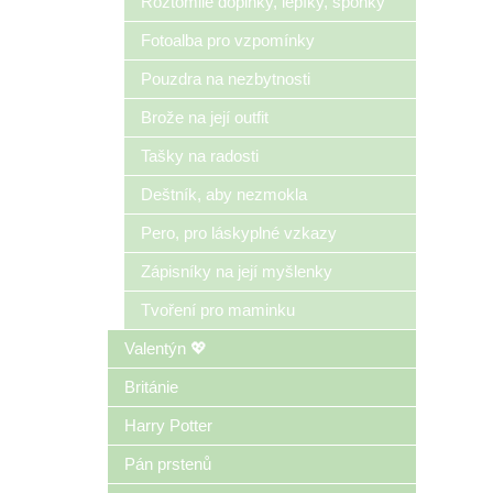
Roztomilé doplňky, lepíky, sponky
Fotoalba pro vzpomínky
Pouzdra na nezbytnosti
Brože na její outfit
Tašky na radosti
Deštník, aby nezmokla
Pero, pro láskyplné vzkazy
Zápisníky na její myšlenky
Tvoření pro maminku
Valentýn 💖
Británie
Harry Potter
Pán prstenů