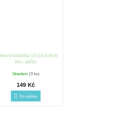
rková krabička 12x16,5x6cm
A6+, skřítci
Skladem
(3 ks)
149 Kč
Do košíku
O
v