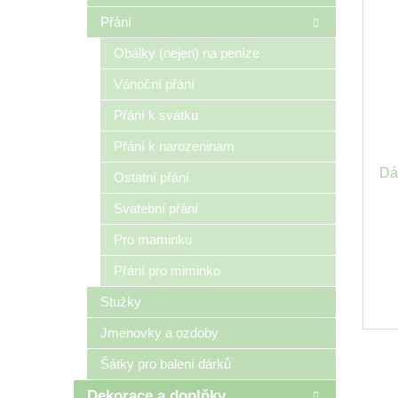
Přání
Obálky (nejen) na peníze
Vánoční přání
Přání k svátku
Přání k narozeninám
Dá
Ostatní přání
Svatební přání
Pro maminku
Přání pro miminko
Stužky
Jmenovky a ozdoby
Šátky pro balení dárků
Dekorace a doplňky