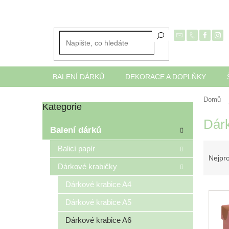
Přejít
na
obsah
BALENÍ DÁRKŮ
DEKORACE A DOPLŇKY
Domů
Kategorie
Přeskočit
P
kategorie
Dárk
o
Balení dárků
s
Ř
t
Balicí papír
a
r
Nejpr
Dárkové krabičky
z
a
e
n
Dárkové krabice A4
V
n
n
ý
í
í
Dárkové krabice A5
p
p
p
Dárkové krabice A6
i
r
a