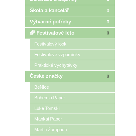
Škola a kancelář
Výtvarné potřeby
🌈 Festivalové léto
Festivalový look
Festivalové vzpomínky
Praktické vychytávky
České značky
BeNice
Bohemia Paper
Luke Tomski
Mankai Paper
Martin Žampach