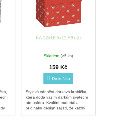
s
KA 12x16.5x12 A6+ Zi
Skladem
(>5 ks)
159 Kč
Do košíku
čka,
Stylová vánoční dárková krabička,
eční
která dodá vašim dárkům sváteční
atmosféru. Kvalitní materiál a
ždý
originální design zajistí, že každý
.
dárek pod stromečkem zazáří.