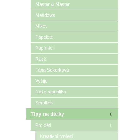
Master & Master
Meadows
Mikov
Papelote
Papírníci
Rückl
Táňa Sekerková
Vyšiju
Naše republika
Scrollino
Tipy na dárky
Pro děti
Kreativní tvoření