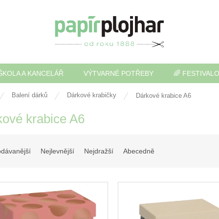
ŠKOLA A KANCELÁŘ
VÝTVARNÉ POTŘEBY
🌈 FESTIVAL
Balení dárků
Dárkové krabičky
Dárkové krabice A6
ové krabice A6
odávanější
Nejlevnější
Nejdražší
Abecedně