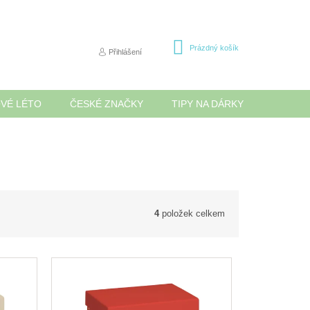
NÁKUPNÍ
Prázdný košík
Přihlášení
KOŠÍK
OVÉ LÉTO
ČESKÉ ZNAČKY
TIPY NA DÁRKY
NOVINK
4
položek celkem