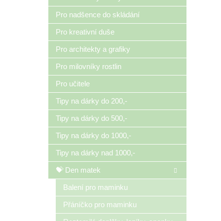
Pro nadšence do skládání
Pro kreativní duše
Pro architekty a grafiky
Pro milovníky rostlin
Pro učitele
Tipy na dárky do 200,-
Tipy na dárky do 500,-
Tipy na dárky do 1000,-
Tipy na dárky nad 1000,-
💝 Den matek
Balení pro maminku
Přáníčko pro maminku