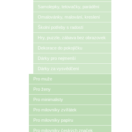
Samolepky, tetovačky, parádění
Omalovánky, malování, kreslení
Školní potřeby s radostí
Hry, puzzle, zábava bez obrazovek
Dekorace do pokojíčku
Dárky pro nejmenší
Dárky za vysvědčení
Pro muže
Pro ženy
Pro minimalisty
Pro milovníky zvířátek
Pro milovníky papíru
Pro milovníky českých značek