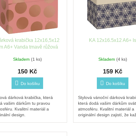
árková krabička 12x16,5x12
KA 12x16.5x12 A6+ I
m A6+ Vanda tmavě růžová
Stewo
Skladem
(1 ks)
Skladem
(4 ks)
150 Kč
159 Kč
Do košíku
Do košíku
lová dárková krabička, která
Stylová vánoční dárková krabi
á vašim dárkům tu pravou
která dodá vašim dárkům svát
osféru. Kvalitní materiál a
atmosféru. Kvalitní materiál a
inální design.
originální design zajistí, že ka
dárek pod stromečkem zazáří