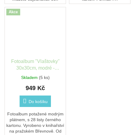
prosím počítejte, že odeslání
Vazba: kroužková, bronzová
balíčků bude nejdříve od
spirála
Akce
15.9.,...
Fotoalbum "Vlaštovky"
30x30cm, modré -
Papirníci
Skladem
(5 ks)
949 Kč
Do košíku
Fotoalbum potažené modrým
plátnem, s 28 listy černého
kartonu. Vyrobeno v knihařství
na pražském Břevnově. Od