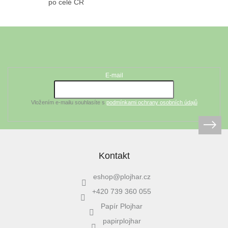
po celé ČR
Z
á
Odebírat newsletter
p
a
t
E-mail
í
Vložením e-mailu souhlasíte s
podmínkami ochrany osobních údajů
Kontakt
eshop
@
plojhar.cz
+420 739 360 055
Papír Plojhar
papirplojhar