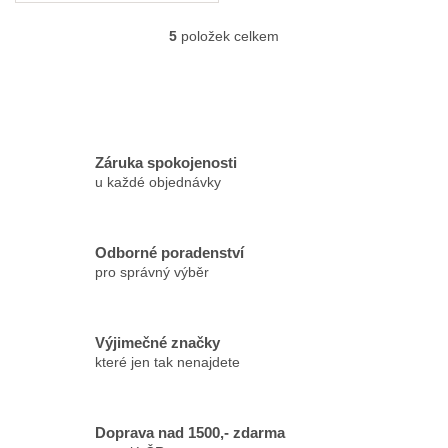
české značky Papirníci.
5
položek celkem
O
v
l
á
d
a
c
Záruka spokojenosti
í
u každé objednávky
p
r
v
k
Odborné poradenství
y
pro správný výběr
v
ý
p
Výjimečné značky
i
které jen tak nenajdete
s
u
Doprava nad 1500,- zdarma