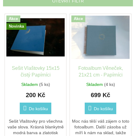
OTEVŘÍT FILTR
léto
í
p
V
České
r
Akce
Akce
ý
značky
o
Novinka
p
d
i
u
Tipy
s
na
k
dárky
p
t
r
ů
o
Novinky
d
Sešit Vlaštovky 15x15
Fotoalbum Věneček,
u
čistý Papírníci
21x21 cm - Papírníci
Prodejny
k
Skladem
(5 ks)
Skladem
(4 ks)
t
Přihlášení
200 Kč
699 Kč
ů
Do košíku
Do košíku
Sešit Vlaštovky pro všechna
Moc nás těší váš zájem o toto
vaše slova. Krásná blankytně
fotoalbum. Další zásoba už
modrá barva a zlatotisk
míří k nám na sklad, takže