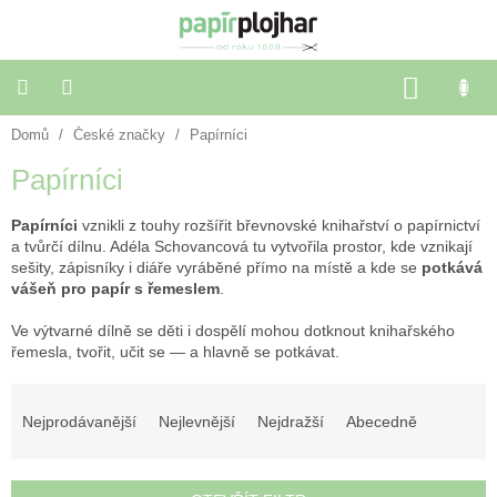
Přejít
na
obsah
NÁKU
KOŠÍK
Domů
/
České značky
/
Papírníci
Balení
dárků
Papírníci
Dekorace
Papírníci
vznikli z touhy rozšířit břevnovské knihařství o papírnictví
a
doplňky
a tvůrčí dílnu. Adéla Schovancová tu vytvořila prostor, kde vznikají
sešity, zápisníky i diáře vyráběné přímo na místě a kde se
potkává
vášeň pro papír s řemeslem
.
Škola
a
Ve výtvarné dílně se děti i dospělí mohou dotknout knihařského
kancelář
řemesla, tvořit, učit se — a hlavně se potkávat.
Ř
Výtvarné
potřeby
a
Nejprodávanější
Nejlevnější
Nejdražší
Abecedně
z
e
🌈
Festivalové
n