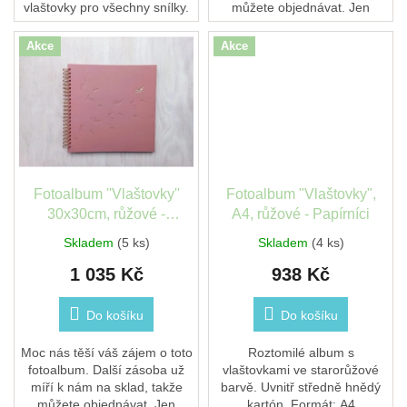
vlaštovky pro všechny snílky.
můžete objednávat. Jen
Uvnitř čisté prázdné stránky
prosím počítejte, že odeslání
a na přední straně jsou
balíčků bude nejdříve od
Akce
Akce
pomocí...
15.9.,...
Fotoalbum ''Vlaštovky''
Fotoalbum "Vlaštovky",
30x30cm, růžové -
A4, růžové - Papírníci
Papírníci
Skladem
(5 ks)
Skladem
(4 ks)
1 035 Kč
938 Kč
Do košíku
Do košíku
Moc nás těší váš zájem o toto
Roztomilé album s
fotoalbum. Další zásoba už
vlaštovkami ve starorůžové
míří k nám na sklad, takže
barvě. Uvnitř středně hnědý
můžete objednávat. Jen
kartón. Formát: A4