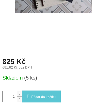
léto
České
značky
Tipy
na
dárky
Novinky
825 Kč
Prodejny
681,82 Kč bez DPH
Přihlášení
Měrná
Skladem
(5 ks)
cena:
Přidat do košíku