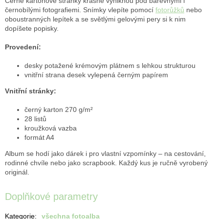
Černé kartonové stránky krásně vyniknou pod barevnými i
černobílými fotografiemi. Snímky vlepíte pomocí
fotorůžků
nebo
oboustranných lepítek a se světlými gelovými pery si k nim
dopíšete popisky.
Provedení:
desky potažené krémovým plátnem s lehkou strukturou
vnitřní strana desek vylepená černým papírem
Vnitřní stránky:
černý karton 270 g/m²
28 listů
kroužková vazba
formát A4
Album se hodí jako dárek i pro vlastní vzpomínky – na cestování,
rodinné chvíle nebo jako scrapbook. Každý kus je ručně vyrobený
originál.
Doplňkové parametry
Kategorie
:
všechna fotoalba