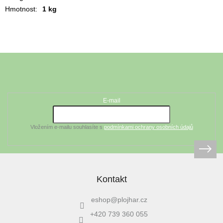
Hmotnost
:
1 kg
Z
á
Odebírat newsletter
p
a
t
E-mail
í
Vložením e-mailu souhlasíte s
podmínkami ochrany osobních údajů
Kontakt
eshop
@
plojhar.cz
+420 739 360 055