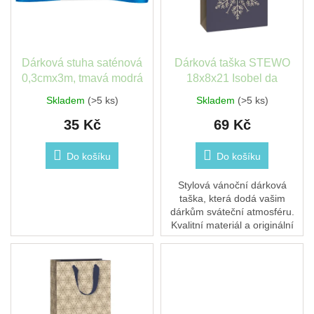
s
léto
k
p
t
r
ů
České
o
značky
d
Dárková stuha saténová
Dárková taška STEWO
u
0,3cmx3m, tmavá modrá
18x8x21 Isobel da
Tipy
k
na
Skladem
(>5 ks)
Skladem
(>5 ks)
t
dárky
35 Kč
69 Kč
ů
Novinky
Do košíku
Do košíku
Prodejny
Stylová vánoční dárková
taška, která dodá vašim
dárkům sváteční atmosféru.
Přihlášení
Kvalitní materiál a originální
design zajistí, že každý dárek
pod stromečkem zazáří.