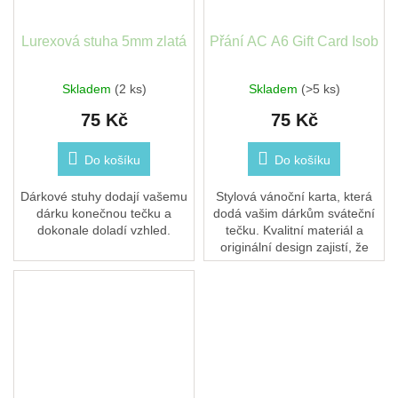
Lurexová stuha 5mm zlatá
Přání AC A6 Gift Card Isob
Skladem
(2 ks)
Skladem
(>5 ks)
75 Kč
75 Kč
Do košíku
Do košíku
Dárkové stuhy dodají vašemu
Stylová vánoční karta, která
dárku konečnou tečku a
dodá vašim dárkům sváteční
dokonale doladí vzhled.
tečku. Kvalitní materiál a
originální design zajistí, že
blahopřání zazáří a potěší
obdarovaného.