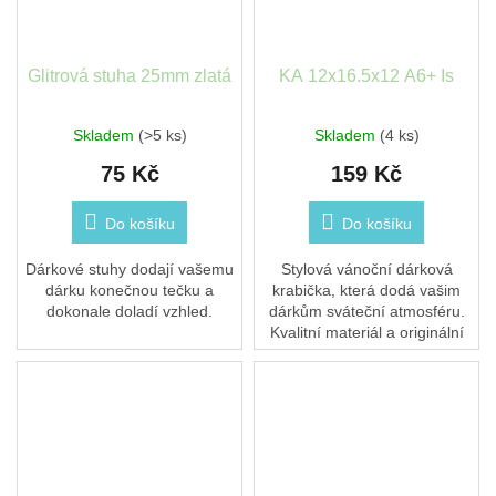
Glitrová stuha 25mm zlatá
KA 12x16.5x12 A6+ Is
Skladem
(>5 ks)
Skladem
(4 ks)
75 Kč
159 Kč
Do košíku
Do košíku
Dárkové stuhy dodají vašemu
Stylová vánoční dárková
dárku konečnou tečku a
krabička, která dodá vašim
dokonale doladí vzhled.
dárkům sváteční atmosféru.
Kvalitní materiál a originální
design zajistí, že každý dárek
pod stromečkem zazáří.