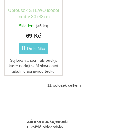
Ubrousek STEWO Isobel
modrý 33x33cm
Skladem
(>5 ks)
69 Kč
Do košíku
Stylové vánoční ubrousky,
které dodají vaší slavnostní
tabuli tu správnou tečku.
11
položek celkem
O
v
l
á
d
a
c
Záruka spokojenosti
í
u každé objednávky