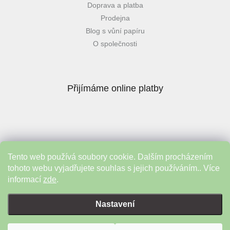
Doprava a platba
Prodejna
Blog s vůní papíru
O společnosti
Přijímáme online platby
Tento web používá soubory cookie. Dalším procházením
Instagram
tohoto webu vyjadřujete souhlas s jejich používáním.. Více
informací
zde
.
Vytvořil Shoptet
&
Nastavení