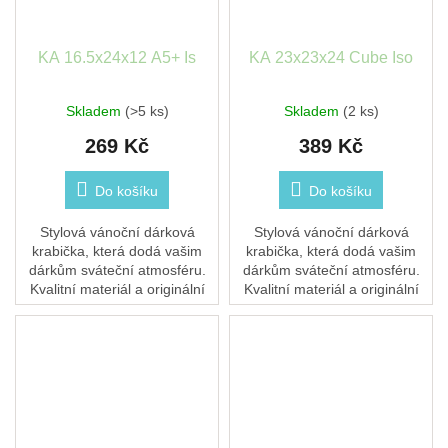
KA 16.5x24x12 A5+ Is
KA 23x23x24 Cube Iso
Skladem
(>5 ks)
Skladem
(2 ks)
269 Kč
389 Kč
Do košíku
Do košíku
Stylová vánoční dárková
Stylová vánoční dárková
krabička, která dodá vašim
krabička, která dodá vašim
dárkům sváteční atmosféru.
dárkům sváteční atmosféru.
Kvalitní materiál a originální
Kvalitní materiál a originální
design zajistí, že každý dárek
design zajistí, že každý dárek
pod stromečkem zazáří.
pod stromečkem zazáří.