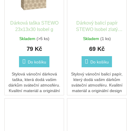
Dárková taška STEWO
Dárkový balicí papír
23x13x30 Isobel g
STEWO Isobel zlatý
70x200cm
Skladem
(>5 ks)
Skladem
(1 ks)
79 Kč
69 Kč
Do košíku
Do košíku
Stylová vánoční dárková
Stylový vánoční balicí papír,
taška, která dodá vašim
který dodá vašim dárkům
dárkům sváteční atmosféru.
sváteční atmosféru. Kvalitní
Kvalitní materiál a originální
materiál a originální design
design zajistí, že každý dárek
zajistí, že každý dárek pod
pod stromečkem zazáří.
stromečkem zazáří.