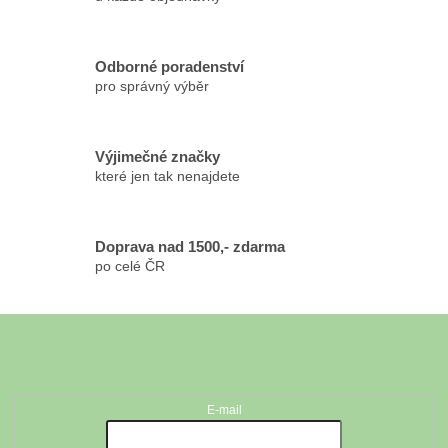
p
r
v
k
Odborné poradenství
y
pro správný výběr
v
ý
p
Výjimečné značky
i
které jen tak nenajdete
s
u
Doprava nad 1500,- zdarma
po celé ČR
Z
á
Odebírat newsletter
p
a
t
E-mail
í