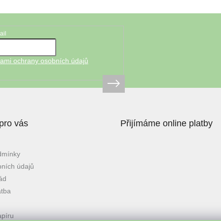
ail
ami ochrany osobních údajů
pro vás
Přijímáme online platby
dmínky
ních údajů
ád
atba
apíru