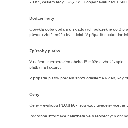
29 Kč, celkem tedy 128,- Kč. U objednávek nad 1 50
Dodací lhůty
Obvyklá doba dodání u skladových položek je do 3 prac
původu zboží může být i delší. V případě nestandardn
Způsoby platby
V našem internetovém obchodě můžete zboží zaplatit 
platby na fakturu.
V případě platby předem zboží odešleme v den, kdy o
Ceny
Ceny v e-shopu PLOJHAR jsou vždy uvedeny včetně DPH
Podrobné informace naleznete ve Všeobecných obch