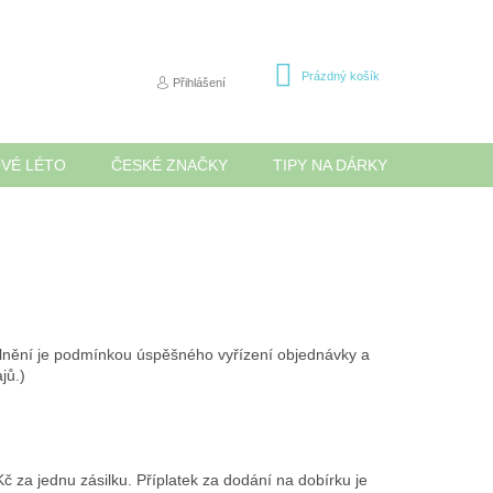
NÁKUPNÍ
Prázdný košík
Přihlášení
KOŠÍK
OVÉ LÉTO
ČESKÉ ZNAČKY
TIPY NA DÁRKY
NOVINK
plnění je podmínkou úspěšného vyřízení objednávky a
jů.)
za jednu zásilku. Příplatek za dodání na dobírku je