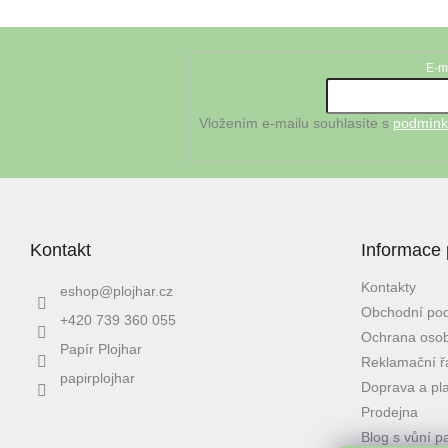
Z
á
E-m
Odebírat newsletter
p
a
t
Vložením e-mailu souhlasíte s
podmínk
í
Kontakt
Informace 
Kontakty
eshop
@
plojhar.cz
Obchodní po
+420 739 360 055
Ochrana osob
Papír Plojhar
Reklamační ř
papirplojhar
Doprava a pl
Prodejna
Blog s vůní p