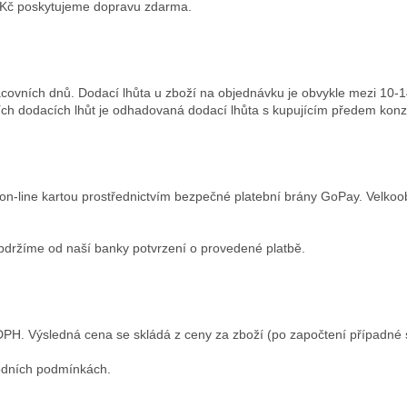
0 Kč poskytujeme dopravu zdarma.
ovních dnů. Dodací lhůta u zboží na objednávku je obvykle mezi 10-14 
ích dodacích lhůt je odhadovaná dodací lhůta s kupujícím předem konz
on-line kartou prostřednictvím bezpečné platební brány GoPay. Velkoo
bdržíme od naší banky potvrzení o provedené platbě.
. Výsledná cena se skládá z ceny za zboží (po započtení případné s
odních podmínkách.