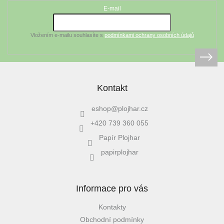
t
E-mail
í
Vložením e-mailu souhlasíte s
podmínkami ochrany osobních údajů
Kontakt
eshop
@
plojhar.cz
+420 739 360 055
Papír Plojhar
papirplojhar
Informace pro vás
Kontakty
Obchodní podmínky