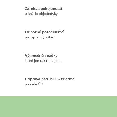
a
c
Záruka spokojenosti
í
u každé objednávky
p
r
v
k
Odborné poradenství
y
pro správný výběr
v
ý
p
Výjimečné značky
i
které jen tak nenajdete
s
u
Doprava nad 1500,- zdarma
po celé ČR
Z
á
Odebírat newsletter
p
a