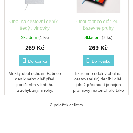
léto
p
t
r
ů
o
České
d
Obal na cestovní deník -
Obal fabrico diář 24 -
značky
u
šedý , vlnovky
Barevné pruhy
k
Skladem
(1 ks)
Skladem
(2 ks)
Tipy
t
na
dárky
269 Kč
269 Kč
ů
Do košíku
Do košíku
Novinky
Měkký obal ochrání Fabrico
Extrémně odolný obal na
Prodejny
deník nebo diář před
cestovatelský deník i diář,
poničením v batohu
jehož předností je nejen
Přihlášení
a zohýbanými rohy.
prémiový materiál, ale také
unikátní design.
2
položek celkem
O
v
l
á
d