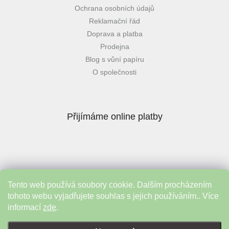
Ochrana osobních údajů
Reklamační řád
Doprava a platba
Prodejna
Blog s vůní papíru
O společnosti
Přijímáme online platby
Tento web používá soubory cookie. Dalším procházením
Instagram
tohoto webu vyjadřujete souhlas s jejich používáním.. Více
informací
zde
.
Vytvořil Shoptet
&