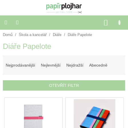
Přejít
na
obsah
NÁKU
KOŠÍK
Domů
/
Škola a kancelář
/
Diáře
/
Diáře Papelote
Balení
dárků
Diáře Papelote
Dekorace
Ř
a
doplňky
a
Nejprodávanější
Nejlevnější
Nejdražší
Abecedně
z
e
Škola
a
n
OTEVŘÍT FILTR
kancelář
í
p
V
r
Výtvarné
ý
potřeby
o
p
d
i
u
🌈
s
Festivalové
k