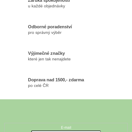
Záruka spokojenosti
í
u každé objednávky
p
r
v
k
Odborné poradenství
y
pro správný výběr
v
ý
p
Výjimečné značky
i
které jen tak nenajdete
s
u
Doprava nad 1500,- zdarma
po celé ČR
Z
á
Odebírat newsletter
p
a
t
E-mail