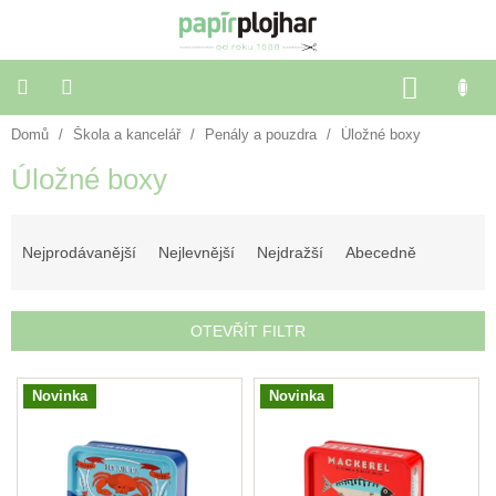
Přejít
na
obsah
NÁKU
KOŠÍK
Domů
/
Škola a kancelář
/
Penály a pouzdra
/
Úložné boxy
Balení
dárků
Úložné boxy
Dekorace
Ř
a
doplňky
a
Nejprodávanější
Nejlevnější
Nejdražší
Abecedně
z
e
Škola
a
n
OTEVŘÍT FILTR
kancelář
í
p
V
r
Výtvarné
Novinka
Novinka
ý
potřeby
o
p
d
i
u
🌈
s
Festivalové
k