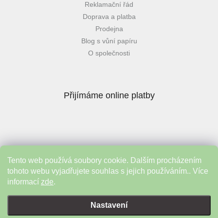
Reklamační řád
Doprava a platba
Prodejna
Blog s vůní papíru
O společnosti
Přijímáme online platby
Tento web používá soubory cookie. Dalším procházením
Instagram
tohoto webu vyjadřujete souhlas s jejich používáním.. Více
informací
zde
.
Vytvořil Shoptet
&
Nastavení