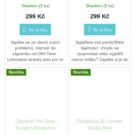
Skladem
(5 ks)
Skladem
(5 ks)
299 Kč
299 Kč
Do košíku
Do košíku
Vypište se ze všech svých
Vyjádřete své pocity!Máte
problémů, starostí do
tajemství, chcete se
zápisníku od Ohh Deer.
vyzpovídat nebo vyjádřit
Linkované stránky jsou pro to
ostrou kritiku? Zapište si je do
jako dělané.
zápisníku Stevena Rhodese o
velikosti A5 – drzý retro
Novinka
Novinka
design se 128...
Zápisník Ohh Deer
Skládačka 3D Lemon-
Eastern Elegance
Studio Roof
Blossom Tree B6