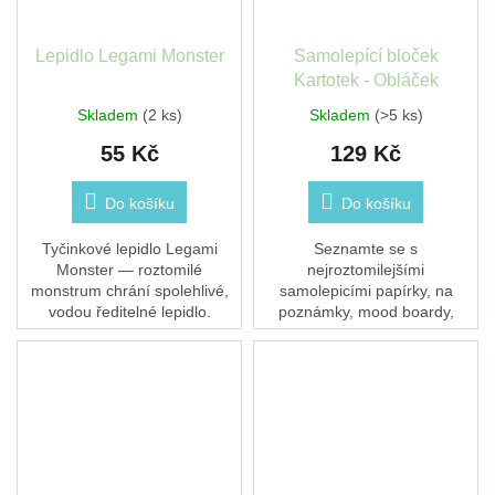
Lepidlo Legami Monster
Samolepící bloček
Kartotek - Obláček
Skladem
(2 ks)
Skladem
(>5 ks)
55 Kč
129 Kč
Do košíku
Do košíku
Tyčinkové lepidlo Legami
Seznamte se s
Monster — roztomilé
nejroztomilejšími
monstrum chrání spolehlivé,
samolepicími papírky, na
vodou ředitelné lepidlo.
poznámky, mood boardy,
Netoxické, omývatelné,
úkoly a milé zprávy.
vhodné pro děti.
Samolepicí blok má 90 listů a
rozměry 75 x 75 mm.