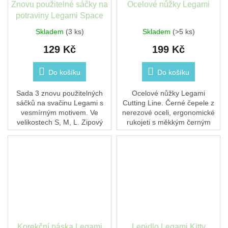
Znovu použitelné sáčky na
Ocelové nůžky Legami
potraviny Legami Space
Skladem
(3 ks)
Skladem
(>5 ks)
129 Kč
199 Kč
Do košíku
Do košíku
Sada 3 znovu použitelných
Ocelové nůžky Legami
sáčků na svačinu Legami s
Cutting Line. Černé čepele z
vesmírným motivem. Ve
nerezové oceli, ergonomické
velikostech S, M, L. Zipový
rukojeti s měkkým černým
uzávěr, roztahovatelné dno.
pogumováním.
Vhodné do myčky a mrazáku.
Korekční páska Legami
Lepidlo Legami Kitty