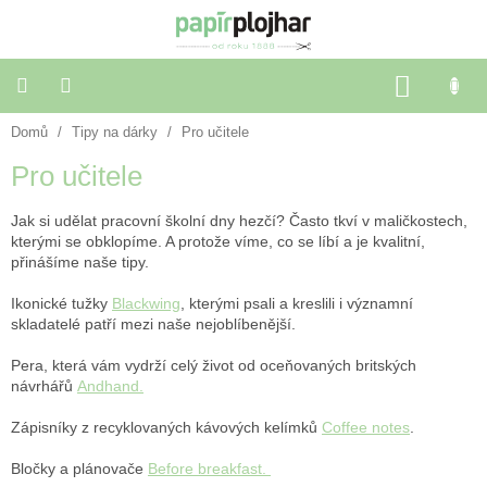
Přejít
na
obsah
NÁKU
KOŠÍK
Domů
/
Tipy na dárky
/
Pro učitele
Balení
dárků
Pro učitele
Dekorace
Jak si udělat pracovní školní dny hezčí? Často tkví v maličkostech,
a
doplňky
kterými se obklopíme. A protože víme, co se líbí a je kvalitní,
přinášíme naše tipy.
Škola
Ikonické tužky
Blackwing
, kterými psali a kreslili i významní
a
skladatelé patří mezi naše nejoblíbenější.
kancelář
Pera, která vám vydrží celý život od oceňovaných britských
návrhářů
Andhand.
Výtvarné
potřeby
Zápisníky z recyklovaných kávových kelímků
Coffee notes
.
🌈
Bločky a plánovače
Before breakfast.
Festivalové