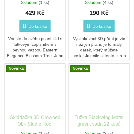
Skladem
(1 ks)
Skladem
(4 ks)
429 Kč
190 Kč
Do košíku
Do košíku
Vneste do svého psaní klid s
Vyskakovací 3D přání je víc
látkovým zápisníkem s
než jen přání, je to malý
pevnou vazbou Eastern
dárek, který můžete
Elegance Blossom Tree. Jeho
poslat.Jakmile si tento citron
prémiový látkový obal a
najde své místo na poličce,
velikost B6, inspirovaný
krbu nebo jakémkoli jiném
Novinka
Novinka
uměleckými díly z archivů...
místě v domě,...
Skládačka 3D Crowned
Tužka Blackwing Matte
Obi- Studio Roof
green, sada 12 kusů
Skladem
(1 ks)
Skladem
(2 ks)