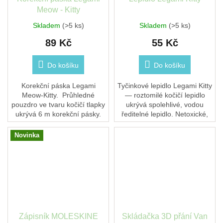
Meow - Kitty
Skladem
(>5 ks)
Skladem
(>5 ks)
89 Kč
55 Kč
Do košíku
Do košíku
Korekční páska Legami
Tyčinkové lepidlo Legami Kitty
Meow-Kitty. Průhledné
— roztomilé kočičí lepidlo
pouzdro ve tvaru kočičí tlapky
ukrývá spolehlivé, vodou
ukrývá 6 m korekční pásky.
ředitelné lepidlo. Netoxické,
Na opravenou plochu lze
omývatelné, vhodné pro děti.
ihned psát. Hravý doplněk z
Novinka
kolekce...
Zápisník MOLESKINE
Skládačka 3D přání Van