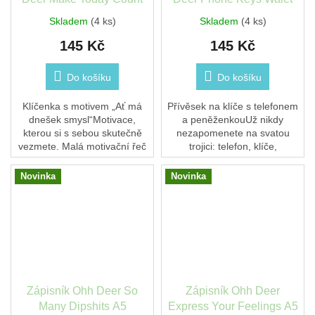
Skladem
(4 ks)
Skladem
(4 ks)
145 Kč
145 Kč
Do košíku
Do košíku
Klíčenka s motivem „Ať má
Přívěsek na klíče s telefonem
dnešek smysl“Motivace,
a peněženkouUž nikdy
kterou si s sebou skutečně
nezapomenete na svatou
vezmete. Malá motivační řeč
trojici: telefon, klíče,
od Ohh Deer.
peněženku. Mějte to
pohromadě – doslova.
Novinka
Novinka
Navrženo společností Ohh
Deer.
Zápisník Ohh Deer So
Zápisník Ohh Deer
Many Dipshits A5
Express Your Feelings A5