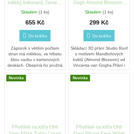
měkký,linkovaný, červený
Gogh Almond Blossom -
L
Studio Roof
Skladem
(1 ks)
Skladem
(1 ks)
655 Kč
299 Kč
Do košíku
Do košíku
Zápisník s větším počtem
Skládací 3D přání Studio Roof
stran má měkkou, ve hřbetu
s motivem Mandloňových
šitou vazbu v kartonových
květů (Almond Blossom) od
deskách. Obepíná ho pružná
Vincenta van Gogha.Přání i
páska proti samovolnému
malá dekorace v jednom —
otevírání. Každý zápisník je
po složení vznikne prostorový
Novinka
Novinka
dále vybaven...
objekt.Vyrobeno...
Přívěšek na klíče Ohh
Přívěšek na klíče Ohh
Deer Make Today Count
Deer Phone Keys Walet