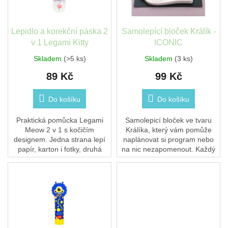
t
r
ů
o
d
Lepidlo a korekční páska 2
Samolepící bloček Králík -
u
v 1 Legami Kitty
ICONIC
k
Skladem
(>5 ks)
Skladem
(3 ks)
t
89 Kč
99 Kč
ů
Do košíku
Do košíku
Praktická pomůcka Legami
Samolepicí bloček ve tvaru
Meow 2 v 1 s kočičím
Králíka, který vám pomůže
designem. Jedna strana lepí
naplánovat si program nebo
papír, karton i fotky, druhá
na nic nezapomenout. Každý
nabízí krycí korekční pásku,
obsahuje 40 listů.
kterou hned přepíšete. Dva
nástroje v jednom...