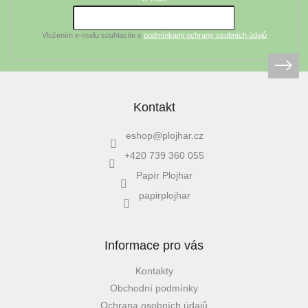
í
Vložením e-mailu souhlasíte s
podmínkami ochrany osobních údajů
Kontakt
eshop
@
plojhar.cz
+420 739 360 055
Papír Plojhar
papirplojhar
Informace pro vás
Kontakty
Obchodní podmínky
Ochrana osobních údajů