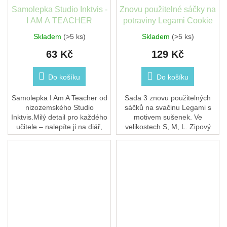
Samolepka Studio Inktvis -
Znovu použitelné sáčky na
I AM A TEACHER
potraviny Legami Cookie
Skladem
(>5 ks)
Skladem
(>5 ks)
63 Kč
129 Kč
Do košíku
Do košíku
Samolepka I Am A Teacher od
Sada 3 znovu použitelných
nizozemského Studio
sáčků na svačinu Legami s
Inktvis.Milý detail pro každého
motivem sušenek. Ve
učitele – nalepíte ji na diář,
velikostech S, M, L. Zipový
láhev i notebook.Vtipná
uzávěr, roztahovatelné dno.
drobnost i malý dárek.
Vhodné do myčky a mrazáku.