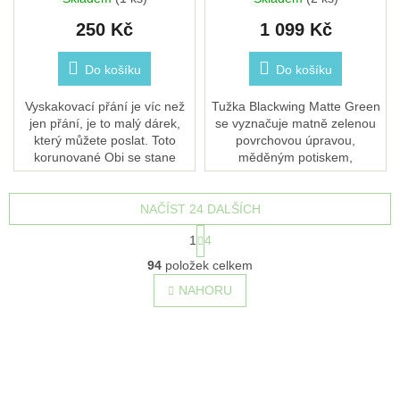
250 Kč
1 099 Kč
Do košíku
Do košíku
Vyskakovací přání je víc než
Tužka Blackwing Matte Green
jen přání, je to malý dárek,
se vyznačuje matně zelenou
který můžete poslat. Toto
povrchovou úpravou,
korunované Obi se stane
měděným potiskem,
drahocennou vzpomínkou,
ikonickým hranatým
jakmile si najde své místo
měděným zakončením a
zavěšené na...
výměnnou gumou. Je ideální
NAČÍST 24 DALŠÍCH
pro hudebníky,...
S
1
4
t
O
r
94
položek celkem
v
á
l
NAHORU
n
á
k
o
d
v
a
á
c
n
í
í
p