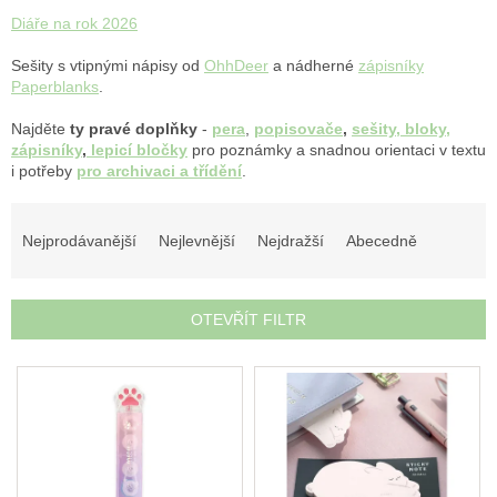
léto
Diáře na rok 2026
České
Sešity s vtipnými nápisy od
OhhDeer
a nádherné
zápisníky
značky
Paperblanks
.
Najděte
ty pravé doplňky
-
pera
,
popisovače
,
sešity, bloky,
Tipy
zápisníky
,
lepicí bločky
pro poznámky a snadnou orientaci v textu
na
i potřeby
pro archivaci a třídění
.
dárky
Ř
Novinky
a
Nejprodávanější
Nejlevnější
Nejdražší
Abecedně
z
e
Prodejny
n
OTEVŘÍT FILTR
í
Přihlášení
p
V
r
ý
o
p
d
i
u
s
k
p