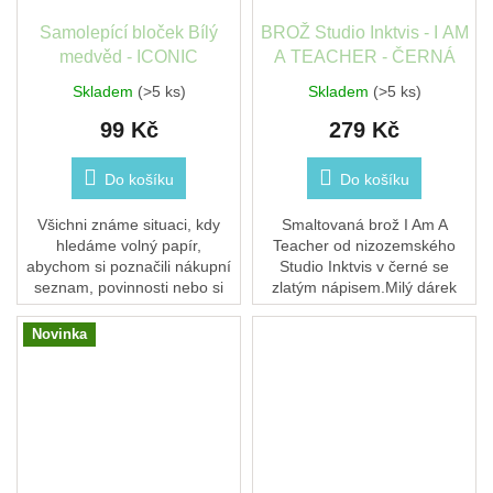
Samolepící bloček Bílý
BROŽ Studio Inktvis - I AM
medvěd - ICONIC
A TEACHER - ČERNÁ
Skladem
(>5 ks)
Skladem
(>5 ks)
99 Kč
279 Kč
Do košíku
Do košíku
Všichni známe situaci, kdy
Smaltovaná brož I Am A
hledáme volný papír,
Teacher od nizozemského
abychom si poznačili nákupní
Studio Inktvis v černé se
seznam, povinnosti nebo si
zlatým nápisem.Milý dárek
napsali recept, který nám
pro učitele a učitelky, který
někdo narychlo diktuje přes
ozdobí sako, tašku i
Novinka
telefon. Samolepící...
batoh.Kvalitní tvrdý smalt...