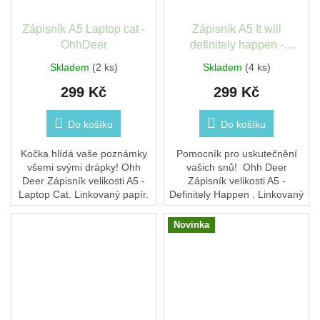
Zápisník A5 Laptop cat -
Zápisník A5 It will
OhhDeer
definitely happen -
OhhDeer
Skladem
(2 ks)
Skladem
(4 ks)
299 Kč
299 Kč
Do košíku
Do košíku
Kočka hlídá vaše poznámky
Pomocník pro uskutečnění
všemi svými drápky! Ohh
vašich snů! Ohh Deer
Deer Zápisník velikosti A5 -
Zápisník velikosti A5 -
Laptop Cat. Linkovaný papír.
Definitely Happen . Linkovaný
172 stran. Přibližné rozměry
papír . 172 stran . Rozměry
(mm) 211 x 148 x 11
215.0 x 158.0 x 22.0mm
Novinka