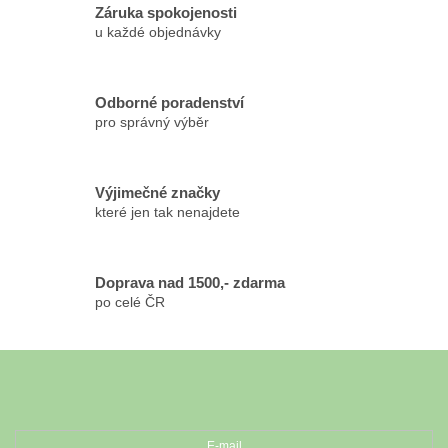
r
Záruka spokojenosti
v
u každé objednávky
k
y
v
Odborné poradenství
ý
pro správný výběr
p
i
s
u
Výjimečné značky
které jen tak nenajdete
Doprava nad 1500,- zdarma
po celé ČR
Z
á
Odebírat newsletter
p
a
t
E-mail