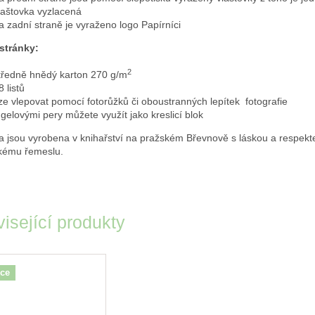
laštovka vyzlacená
a zadní straně je vyraženo logo Papírníci
 stránky:
2
tředně hnědý karton 270 g/m
8 listů
ze vlepovat pomocí fotorůžků či oboustranných lepítek fotografie
 gelovými pery můžete využít jako kreslicí blok
a jsou vyrobena v knihařství na pražském Břevnově s láskou a respek
kému řemeslu.
isející produkty
ce