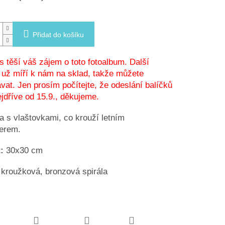
Přidat do košíku
 těší váš zájem o toto fotoalbum. Další
už míří k nám na sklad, takže můžete
vat. Jen prosím počítejte, že odeslání balíčků
jdříve od 15.9., děkujeme.
a s vlaštovkami, co krouží letním
erem.
:
30x30 cm
kroužková, bronzová spirála