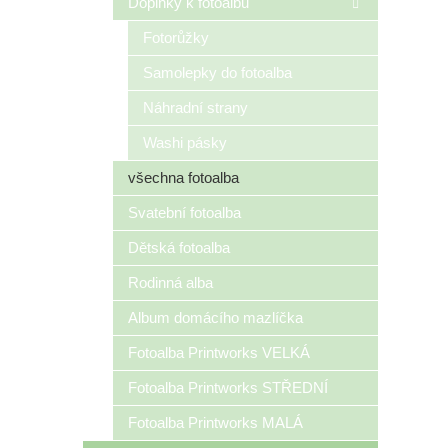
Doplňky k fotoalbu
Fotorůžky
Samolepky do fotoalba
Náhradní strany
Washi pásky
všechna fotoalba
Svatební fotoalba
Dětská fotoalba
Rodinná alba
Album domácího mazlíčka
Fotoalba Printworks VELKÁ
Fotoalba Printworks STŘEDNÍ
Fotoalba Printworks MALÁ