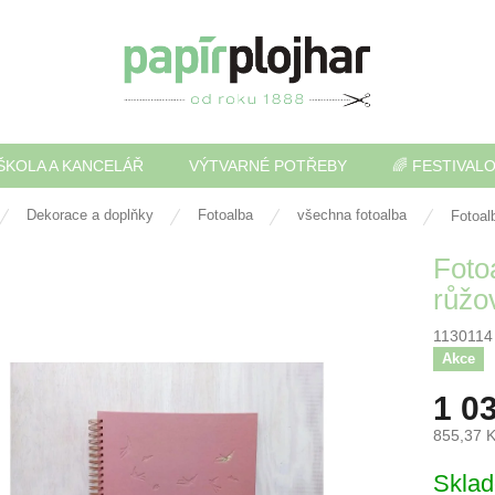
ŠKOLA A KANCELÁŘ
VÝTVARNÉ POTŘEBY
🌈 FESTIVAL
Dekorace a doplňky
Fotoalba
všechna fotoalba
Fotoal
Foto
růžov
1130114
Akce
1 0
855,37 
Měrná
Skla
cena: