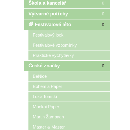
Škola a kancelář
Výtvarné potřeby
🌈 Festivalové léto
Festivalový look
Festivalové vzpomínky
Praktické vychytávky
České značky
BeNice
Bohemia Paper
Luke Tomski
Mankai Paper
Martin Žampach
Master & Master