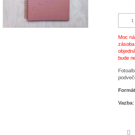
Moc nás
zásoba 
objedná
bude ne
Fotoalb
podveč
Formát
Vazba: