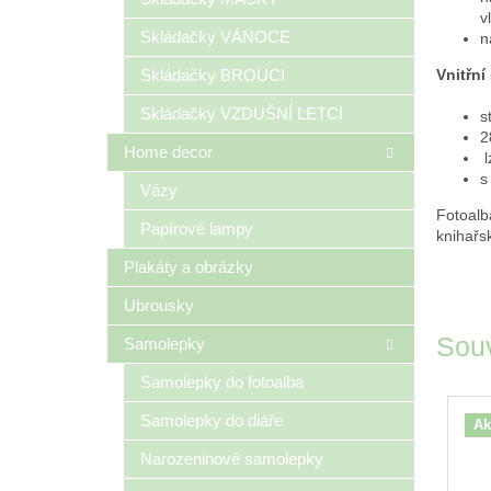
v
Skládačky VÁNOCE
n
Skládačky BROUCI
Vnitřní
Skládačky VZDUŠNÍ LETCI
s
2
Home decor
l
s
Vázy
Fotoalb
Papírové lampy
knihařs
Plakáty a obrázky
Ubrousky
Souv
Samolepky
Samolepky do fotoalba
Samolepky do diáře
Ak
Narozeninové samolepky