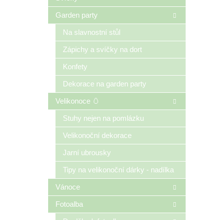
Garden party
Na slavnostní stůl
Zápichy a svíčky na dort
Konfety
Dekorace na garden party
Velikonoce 🥚
Stuhy nejen na pomlázku
Velikonoční dekorace
Jarní ubrousky
Tipy na velikonoční dárky - nadílka
Vánoce
Fotoalba