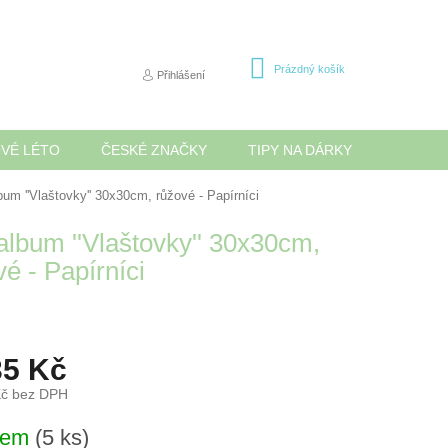
NÁKUPNÍ
Prázdný košík
Přihlášení
KOŠÍK
OVÉ LÉTO
ČESKÉ ZNAČKY
TIPY NA DÁRKY
NOVINK
bum ''Vlaštovky'' 30x30cm, růžové - Papírníci
album ''Vlaštovky'' 30x30cm,
é - Papírníci
35 Kč
Kč bez DPH
dem
(5 ks)