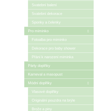
n
Svatební balení
e
Svatební dekorace
l
Sponky a čelenky
Pro miminko
Fotoalba pro miminko
Dekorace pro baby shower
Přání k narození miminka
Párty doplňky
Karneval a masopust
Módní doplňky
Vlasové doplňky
Originální pouzdra na brýle
Brože a piny