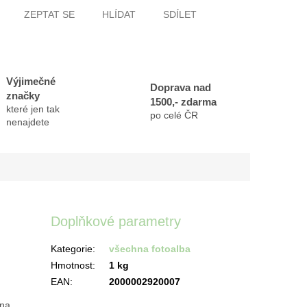
ZEPTAT SE
HLÍDAT
SDÍLET
Výjimečné
Doprava nad
značky
1500,- zdarma
které jen tak
po celé ČR
nenajdete
Doplňkové parametry
Kategorie
:
všechna fotoalba
Hmotnost
:
1 kg
EAN
:
2000002920007
dna