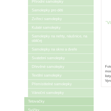
Přírodní samolepky
Samolepky pro děti
Zvířecí samolepky
"V
Kulaté samolepky
Samolepky na nehty, náušnice, na
obličej
Samolepky na okno a dveře
Svatební samolepky
Fot
Dřevěné samolepky
mod
Textilní samolepky
lis
Vyr
Přemístitelné samolepky
pra
čes
Vánoční samolepky
Tetovačky
Svíčky