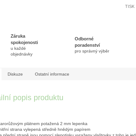
TISK
Záruka
Odborné
spokojenosti
poradenství
u každé
pro správný výběr
objednávky
Diskuze
Ostatní informace
ilní popis produktu
tarorůžovým plátnem potažená 2 mm lepenka
nitřní strana vylepená středně hnědým papírem
a přední straně jsou pomocí slepotisku vyraženy vlaštovky z toho je je