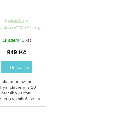
Fotoalbum
laštovky" 30x30cm,
modré - Papirníci
Skladem
(5 ks)
949 Kč
Do košíku
oalbum potažené
rým plátnem, s 28
ty černého kartonu.
obeno v knihařství na
žském Břevnově. Od
ké značky Papirníci.