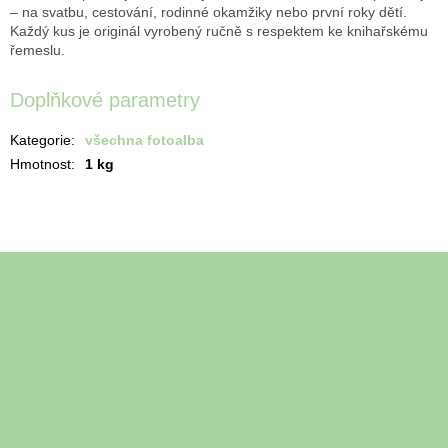
– na svatbu, cestování, rodinné okamžiky nebo první roky dětí.
Každý kus je originál vyrobený ručně s respektem ke knihařskému
řemeslu.
Doplňkové parametry
Kategorie
:
všechna fotoalba
Hmotnost
:
1 kg
Z
á
Odebírat newsletter
p
a
Vložte svůj e-mail a my vám budeme zasílat informace o nových
t
produktech na našem e-shopu.
í
E-mail
Vložením e-mailu souhlasíte s
podmínkami ochrany osobních