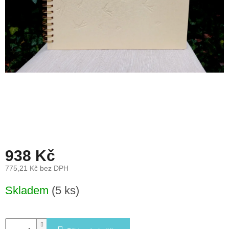
léto
České
značky
Tipy
na
dárky
Novinky
Prodejny
938 Kč
Přihlášení
775,21 Kč bez DPH
Měrná
Skladem
(5 ks)
cena: