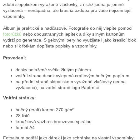
zdobí slepotiskem vyražené vlaštovky, z nichž jedna je jemně
vyzlacená – nenápadná, ale krásná ozdoba pro vaše nejcennější
vzpomínky.
Album je praktické a nadčasové. Fotografie do něj vlepíte pomocí
fotorůžků
nebo oboustranných lepítek a díky silným kartonům
vydrží po generace. S gelovými pery ho využijete i jako kreslicí blok
nebo si k fotkám dopíšete popisky a vzpomínky.
Provedení:
desky potažené světle žlutým plátnem
vnitřní strana desek vylepená craftovým hnědým papírem
na přední straně slepotiskem vyražené vlaštovky (jedna
vyzlacená), na zadní straně logo Papírníci
Vnitřní stránky:
hnědý (craft) karton 270 g/m²
28 listů
kroužková vazba s bronzovou spirálou
formát A4
Fotoalbum potěší jako dárek i jako schránka na vlastní vzpomínky