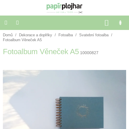
Přejít
na
obsah
NÁKU
KOŠÍK
Domů
/
Dekorace a doplňky
/
Fotoalba
/
Svatební fotoalba
/
Balení
dárků
Fotoalbum Věneček A5
Fotoalbum Věneček A5
10000827
Dekorace
a
doplňky
Škola
a
kancelář
Výtvarné
potřeby
🌈
Festivalové