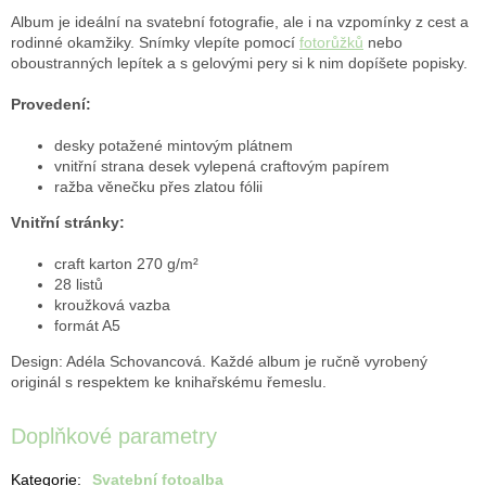
Album je ideální na svatební fotografie, ale i na vzpomínky z cest a
rodinné okamžiky. Snímky vlepíte pomocí
fotorůžků
nebo
oboustranných lepítek a s gelovými pery si k nim dopíšete popisky.
Provedení:
desky potažené mintovým plátnem
vnitřní strana desek vylepená craftovým papírem
ražba věnečku přes zlatou fólii
Vnitřní stránky:
craft karton 270 g/m²
28 listů
kroužková vazba
formát A5
Design: Adéla Schovancová. Každé album je ručně vyrobený
originál s respektem ke knihařskému řemeslu.
Doplňkové parametry
Kategorie
:
Svatební fotoalba