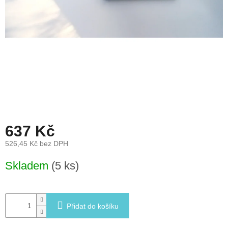
léto
České
značky
Tipy
na
dárky
Novinky
637 Kč
Prodejny
526,45 Kč bez DPH
Přihlášení
Měrná
Skladem
(5 ks)
cena:
Přidat do košíku