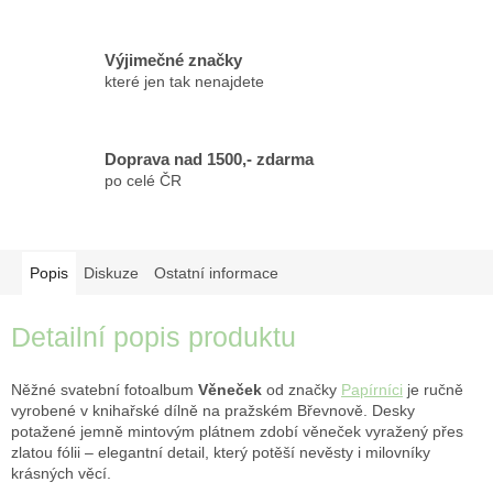
Výjimečné značky
které jen tak nenajdete
Doprava nad 1500,- zdarma
po celé ČR
Popis
Diskuze
Ostatní informace
Detailní popis produktu
Něžné svatební fotoalbum
Věneček
od značky
Papírníci
je ručně
vyrobené v knihařské dílně na pražském Břevnově. Desky
potažené jemně mintovým plátnem zdobí věneček vyražený přes
zlatou fólii – elegantní detail, který potěší nevěsty i milovníky
krásných věcí.