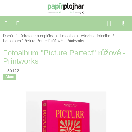
Přejít
na
obsah
NÁKU
KOŠÍK
Domů
/
Dekorace a doplňky
/
Fotoalba
/
všechna fotoalba
/
Balení
dárků
Fotoalbum ''Picture Perfect'' růžové - Printworks
Fotoalbum ''Picture Perfect'' růžové -
Dekorace
Printworks
a
doplňky
1130122
Akce
Škola
a
kancelář
Výtvarné
potřeby
🌈
Festivalové