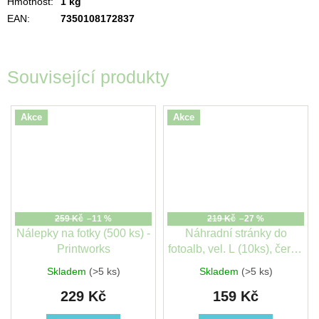
Hmotnost
:
1 kg
EAN
:
7350108172837
Související produkty
Akce
Akce
259 Kč
–11 %
219 Kč
–27 %
Nálepky na fotky (500 ks) -
Náhradní stránky do
Printworks
fotoalb, vel. L (10ks), černé
- Printworks
Skladem
(>5 ks)
Skladem
(>5 ks)
229 Kč
159 Kč