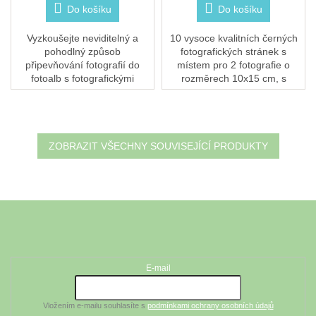
Do košíku
Do košíku
Vyzkoušejte neviditelný a
10 vysoce kvalitních černých
pohodlný způsob
fotografických stránek s
připevňování fotografií do
místem pro 2 fotografie o
fotoalb s fotografickými
rozměrech 10x15 cm, s
nálepkami. Umístěte jednu
dostatkem místa kolem
nálepku do každého rohu
fotografií, kam lze napsat
fotografie a bez námahy ji...
malý text. Každý list má...
ZOBRAZIT VŠECHNY SOUVISEJÍCÍ PRODUKTY
Z
á
Odebírat newsletter
p
a
t
E-mail
í
Vložením e-mailu souhlasíte s
podmínkami ochrany osobních údajů