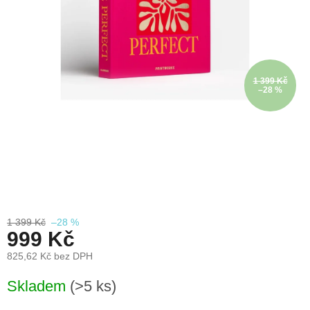
léto
České
značky
1 399 Kč
Tipy
–28 %
na
dárky
Novinky
Prodejny
Přihlášení
1 399 Kč
–28 %
999 Kč
825,62 Kč bez DPH
Měrná
Skladem
(>5 ks)
cena: