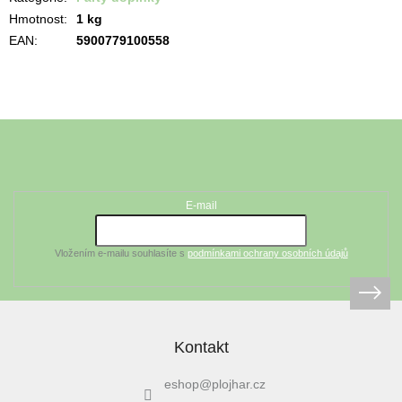
Hmotnost
:
1 kg
EAN
:
5900779100558
Z
á
Odebírat newsletter
p
a
t
E-mail
í
Vložením e-mailu souhlasíte s
podmínkami ochrany osobních údajů
Kontakt
eshop
@
plojhar.cz