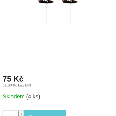
léto
České
značky
Tipy
na
dárky
Novinky
Prodejny
75 Kč
Přihlášení
61,98 Kč bez DPH
Měrná
Skladem
(4 ks)
cena: