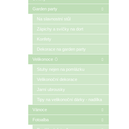
Garden party
Na slavnostní stůl
Zápichy a svíčky na dort
Konfety
Dekorace na garden party
Velikonoce 🥚
Stuhy nejen na pomlázku
Velikonoční dekorace
Jarní ubrousky
Tipy na velikonoční dárky - nadílka
Vánoce
Fotoalba