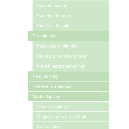
n
Svatební balení
e
Svatební dekorace
l
Sponky a čelenky
Pro miminko
Fotoalba pro miminko
Dekorace pro baby shower
Přání k narození miminka
Párty doplňky
Karneval a masopust
Módní doplňky
Vlasové doplňky
Originální pouzdra na brýle
Brože a piny