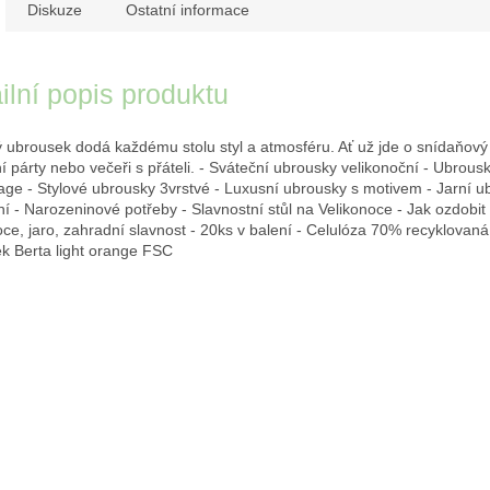
Diskuze
Ostatní informace
ilní popis produktu
 ubrousek dodá každému stolu styl a atmosféru. Ať už jde o snídaňový 
í párty nebo večeři s přáteli. - Sváteční ubrousky velikonoční - Ubrous
ge - Stylové ubrousky 3vrstvé - Luxusní ubrousky s motivem - Jarní u
í - Narozeninové potřeby - Slavnostní stůl na Velikonoce - Jak ozdobit s
oce, jaro, zahradní slavnost - 20ks v balení - Celulóza 70% recyklovaná 
k Berta light orange FSC