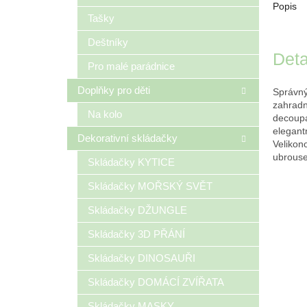
Popis
Tašky
Deštníky
Deta
Pro malé parádnice
Doplňky pro děti
Správný
zahradn
Na kolo
decoupa
elegantn
Dekorativní skládačky
Velikon
ubrouse
Skládačky KYTICE
Skládačky MOŘSKÝ SVĚT
Skládačky DŽUNGLE
Skládačky 3D PŘÁNÍ
Skládačky DINOSAUŘI
Skládačky DOMÁCÍ ZVÍŘATA
Skládačky MASKY