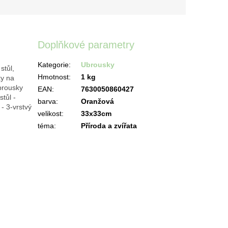
Doplňkové parametry
Kategorie
:
Ubrousky
stůl,
Hmotnost
:
1 kg
ky na
brousky
EAN
:
7630050860427
tůl -
barva
:
Oranžová
- 3-vrstvý
velikost
:
33x33cm
téma
:
Příroda a zvířata