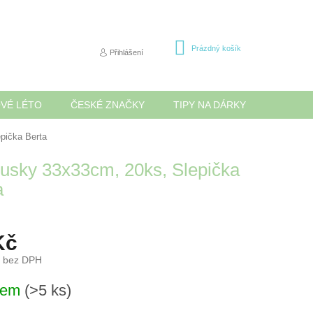
NÁKUPNÍ
Prázdný košík
Přihlášení
KOŠÍK
OVÉ LÉTO
ČESKÉ ZNAČKY
TIPY NA DÁRKY
NOVINK
pička Berta
usky 33x33cm, 20ks, Slepička
a
Kč
č bez DPH
dem
(>5 ks)