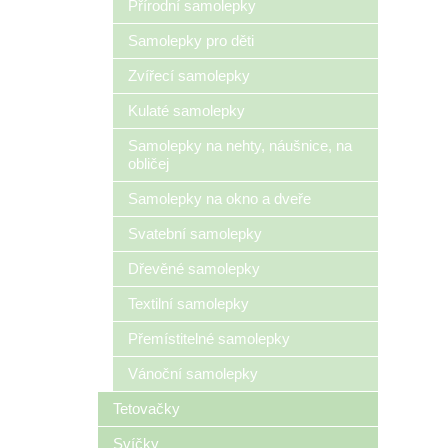
Přírodní samolepky
Samolepky pro děti
Zvířecí samolepky
Kulaté samolepky
Samolepky na nehty, náušnice, na
obličej
Samolepky na okno a dveře
Svatební samolepky
Dřevěné samolepky
Textilní samolepky
Přemístitelné samolepky
Vánoční samolepky
Tetovačky
Svíčky