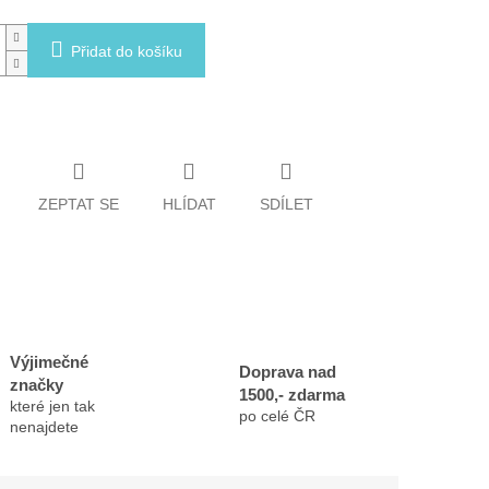
Přidat do košíku
ZEPTAT SE
HLÍDAT
SDÍLET
Výjimečné
Doprava nad
značky
1500,- zdarma
které jen tak
po celé ČR
nenajdete