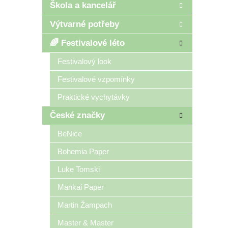
Škola a kancelář
Výtvarné potřeby
🌈 Festivalové léto
Festivalový look
Festivalové vzpomínky
Praktické vychytávky
České značky
BeNice
Bohemia Paper
Luke Tomski
Mankai Paper
Martin Žampach
Master & Master