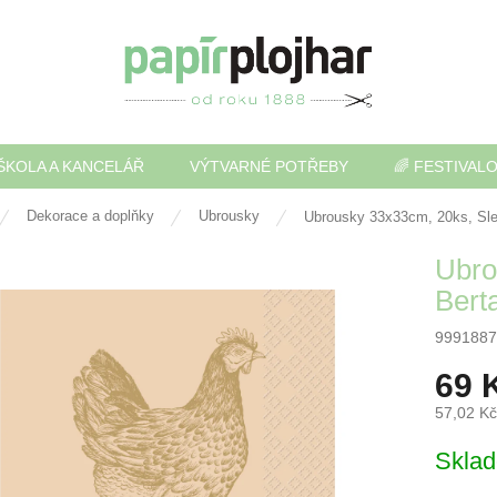
ŠKOLA A KANCELÁŘ
VÝTVARNÉ POTŘEBY
🌈 FESTIVAL
Dekorace a doplňky
Ubrousky
Ubrousky 33x33cm, 20ks, Sle
Ubro
Bert
9991887
69 
57,02 K
Měrná
Skla
cena: