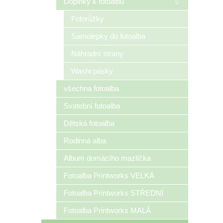
Doplňky k fotoalbu
Fotorůžky
Samolepky do fotoalba
Náhradní strany
Washi pásky
všechna fotoalba
Svatební fotoalba
Dětská fotoalba
Rodinná alba
Album domácího mazlíčka
Fotoalba Printworks VELKÁ
Fotoalba Printworks STŘEDNÍ
Fotoalba Printworks MALÁ