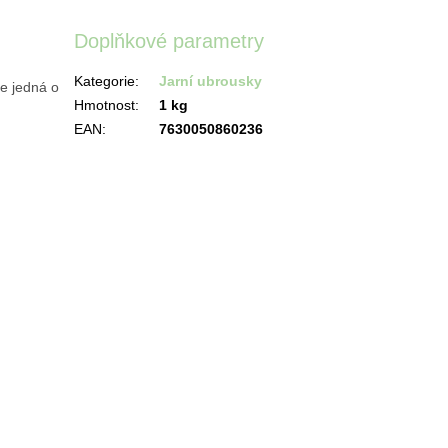
Doplňkové parametry
Kategorie
:
Jarní ubrousky
e jedná o
Hmotnost
:
1 kg
EAN
:
7630050860236