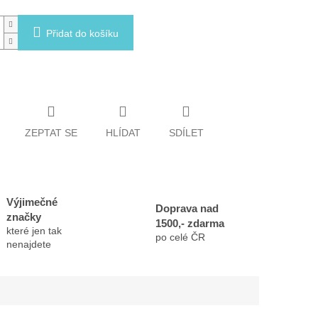
Přidat do košíku
ZEPTAT SE
HLÍDAT
SDÍLET
Výjimečné
Doprava nad
značky
1500,- zdarma
které jen tak
po celé ČR
nenajdete