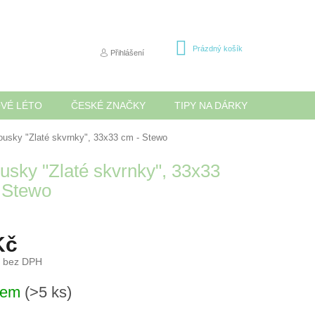
NÁKUPNÍ
Prázdný košík
Přihlášení
KOŠÍK
OVÉ LÉTO
ČESKÉ ZNAČKY
TIPY NA DÁRKY
NOVINK
ousky "Zlaté skvrnky", 33x33 cm - Stewo
usky "Zlaté skvrnky", 33x33
 Stewo
Kč
č bez DPH
dem
(>5 ks)