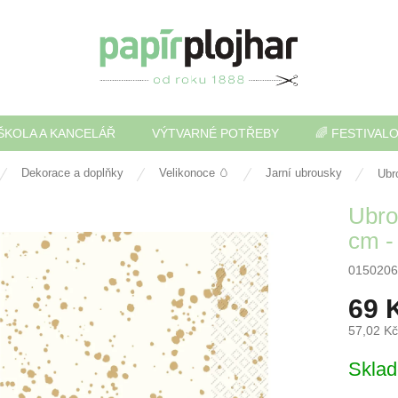
ŠKOLA A KANCELÁŘ
VÝTVARNÉ POTŘEBY
🌈 FESTIVAL
Dekorace a doplňky
Velikonoce 🥚
Jarní ubrousky
Ubr
Ubro
cm -
0150206
69 
57,02 K
Měrná
Skla
cena: