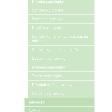
Přírodní samolepky
Samolepky pro děti
Zvířecí samolepky
Kulaté samolepky
Samolepky na nehty, náušnice, na
obličej
Samolepky na okno a dveře
Svatební samolepky
Dřevěné samolepky
Textilní samolepky
Přemístitelné samolepky
Vánoční samolepky
Tetovačky
Svíčky