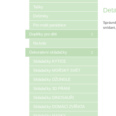
Tašky
Deta
Deštníky
Správně
Pro malé parádnice
snídani,
Doplňky pro děti
Na kolo
Dekorativní skládačky
Skládačky KYTICE
Skládačky MOŘSKÝ SVĚT
Skládačky DŽUNGLE
Skládačky 3D PŘÁNÍ
Skládačky DINOSAUŘI
Skládačky DOMÁCÍ ZVÍŘATA
Skládačky MASKY