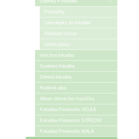
Doplňky k fotoalbu
Fotorůžky
Samolepky do fotoalba
Náhradní strany
Washi pásky
všechna fotoalba
Svatební fotoalba
Dětská fotoalba
Rodinná alba
Album domácího mazlíčka
Fotoalba Printworks VELKÁ
Fotoalba Printworks STŘEDNÍ
Fotoalba Printworks MALÁ