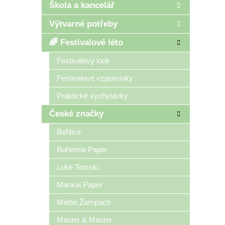
Škola a kancelář
Výtvarné potřeby
🌈 Festivalové léto
Festivalový look
Festivalové vzpomínky
Praktické vychytávky
České značky
BeNice
Bohemia Paper
Luke Tomski
Mankai Paper
Martin Žampach
Master & Master