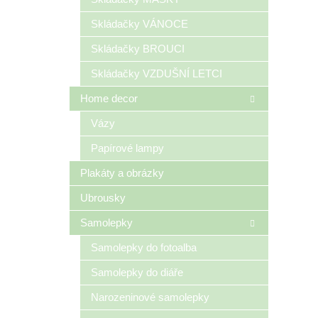
Skládačky VÁNOCE
Skládačky BROUCI
Skládačky VZDUŠNÍ LETCI
Home decor
Vázy
Papírové lampy
Plakáty a obrázky
Ubrousky
Samolepky
Samolepky do fotoalba
Samolepky do diáře
Narozeninové samolepky