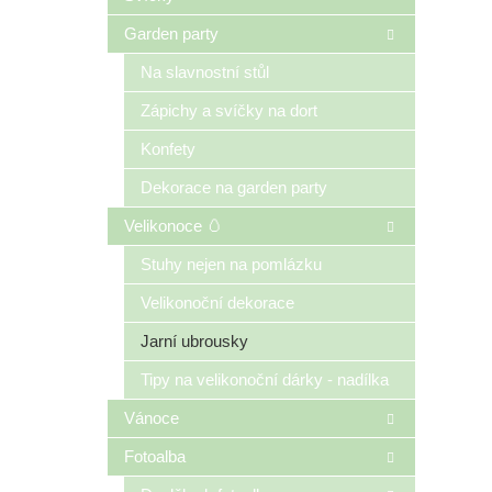
Garden party
Na slavnostní stůl
Zápichy a svíčky na dort
Konfety
Dekorace na garden party
Velikonoce 🥚
Stuhy nejen na pomlázku
Velikonoční dekorace
Jarní ubrousky
Tipy na velikonoční dárky - nadílka
Vánoce
Fotoalba