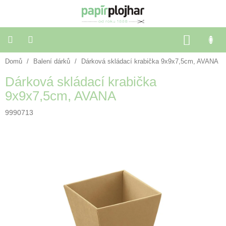
Přejít
na
obsah
NÁKU
KOŠÍK
Domů
/
Balení dárků
/
Dárková skládací krabička 9x9x7,5cm, AVANA
Balení
dárků
Dárková skládací krabička
9x9x7,5cm, AVANA
Dekorace
a
doplňky
9990713
Škola
a
kancelář
Výtvarné
potřeby
🌈
Festivalové