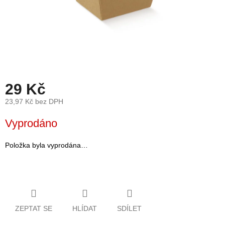
léto
České
značky
Tipy
na
dárky
29 Kč
23,97 Kč bez DPH
Novinky
Měrná
Vyprodáno
cena:
Prodejny
Položka byla vyprodána…
Přihlášení
ZEPTAT SE
HLÍDAT
SDÍLET