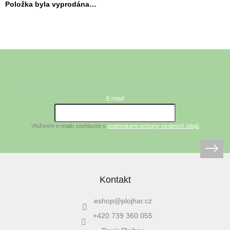
Položka byla vyprodána…
Z
á
Odebírat newsletter
p
a
t
E-mail
í
Vložením e-mailu souhlasíte s
podmínkami ochrany osobních údajů
Kontakt
eshop
@
plojhar.cz
+420 739 360 055