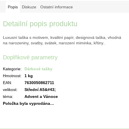
Popis
Diskuze
Ostatní informace
Detailní popis produktu
Luxusní taška s motivem, kvalitní papír, designová taška, vhodná
na narozeniny, svatby, svátek, narození miminka, křtiny..
Doplňkové parametry
Kategorie
:
Dárkové tašky
Hmotnost
:
1 kg
EAN
:
7630050862711
velikost
:
Střední A5&#43;
téma
:
Advent a Vánoce
Položka byla vyprodána…