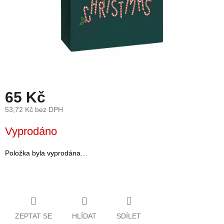
léto
České
značky
Tipy
na
dárky
65 Kč
Novinky
53,72 Kč bez DPH
Měrná
Vyprodáno
Prodejny
cena:
Přihlášení
Položka byla vyprodána…
ZEPTAT SE
HLÍDAT
SDÍLET