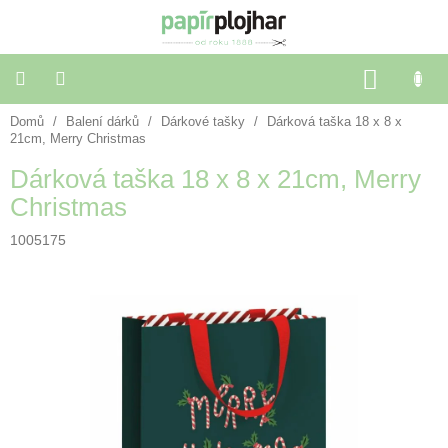
Přejít
na
obsah
NÁKU
KOŠÍK
Domů
/
Balení dárků
/
Dárkové tašky
/
Dárková taška 18 x 8 x
Balení
dárků
21cm, Merry Christmas
Dárková taška 18 x 8 x 21cm, Merry
Dekorace
Christmas
a
doplňky
1005175
Škola
a
kancelář
Výtvarné
potřeby
🌈
Festivalové