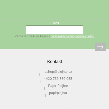
Z
á
Odebírat newsletter
p
a
t
E-mail
í
Vložením e-mailu souhlasíte s
podmínkami ochrany osobních údajů
Kontakt
eshop
@
plojhar.cz
+420 739 360 055
Papír Plojhar
papirplojhar