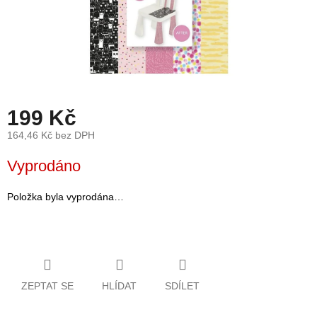
léto
České
značky
Tipy
na
dárky
199 Kč
164,46 Kč bez DPH
Novinky
Měrná
Vyprodáno
cena:
Prodejny
Položka byla vyprodána…
Přihlášení
ZEPTAT SE
HLÍDAT
SDÍLET