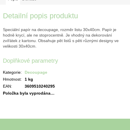
Detailní popis produktu
Speciální papír na decoupage, rozměr listu 30x40cm. Papír je
hodně krycí, ale ne stoprocentně. Je vhodný na dekorování
zvířátek z kartonu. Obsahuje pět listů s pěti různými designy ve
velikosti 30x40cm.
Doplňkové parametry
Kategorie
:
Decoupage
Hmotnost
:
1 kg
EAN
:
3609510240295
Položka byla vyprodána…
Z
á