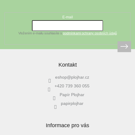
Odebírat newsletter
p
a
t
E-mail
í
Vložením e-mailu souhlasíte s
podmínkami ochrany osobních údajů
Kontakt
eshop
@
plojhar.cz
+420 739 360 055
Papír Plojhar
papirplojhar
Informace pro vás