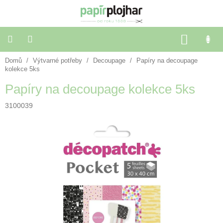
Přejít
na
obsah
NÁKU
KOŠÍK
Domů
/
Výtvarné potřeby
/
Decoupage
/
Papíry na decoupage
Balení
dárků
kolekce 5ks
Papíry na decoupage kolekce 5ks
Dekorace
a
3100039
doplňky
Škola
a
kancelář
Výtvarné
potřeby
🌈
Festivalové