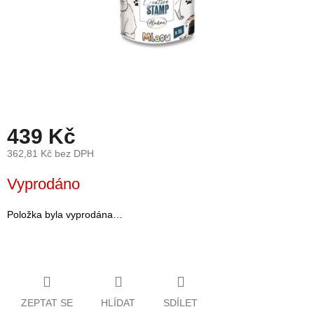
léto
České
značky
Tipy
na
dárky
439 Kč
Novinky
362,81 Kč bez DPH
Měrná
Vyprodáno
Prodejny
cena:
Přihlášení
Položka byla vyprodána…
ZEPTAT SE
HLÍDAT
SDÍLET