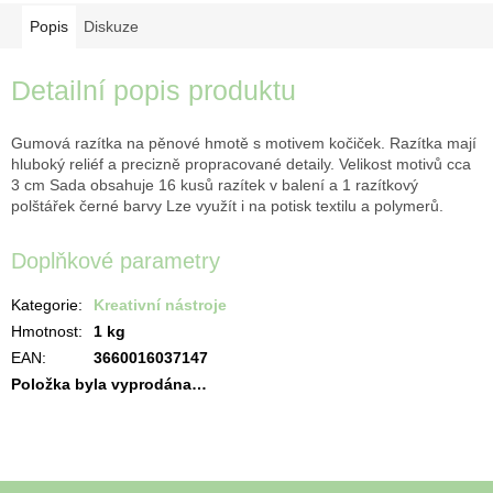
Popis
Diskuze
Detailní popis produktu
Gumová razítka na pěnové hmotě s motivem kočiček. Razítka mají
hluboký reliéf a precizně propracované detaily. Velikost motivů cca
3 cm Sada obsahuje 16 kusů razítek v balení a 1 razítkový
polštářek černé barvy Lze využít i na potisk textilu a polymerů.
Doplňkové parametry
Kategorie
:
Kreativní nástroje
Hmotnost
:
1 kg
EAN
:
3660016037147
Položka byla vyprodána…
Z