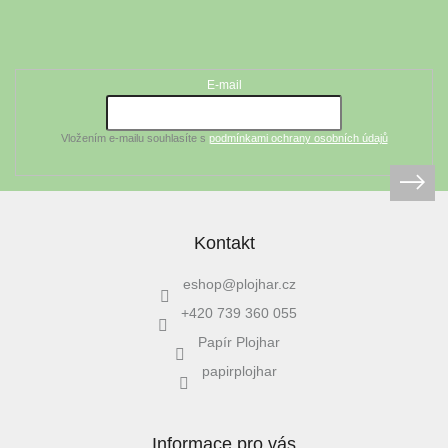
á
Odebírat newsletter
p
a
t
E-mail
í
Vložením e-mailu souhlasíte s
podmínkami ochrany osobních údajů
Kontakt
eshop
@
plojhar.cz
+420 739 360 055
Papír Plojhar
papirplojhar
Informace pro vás