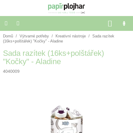
Přejít
na
obsah
NÁKU
KOŠÍK
Domů
/
Výtvarné potřeby
/
Kreativní nástroje
/
Sada razítek
Balení
dárků
(16ks+polštářek) "Kočky" - Aladine
Sada razítek (16ks+polštářek)
Dekorace
"Kočky" - Aladine
a
doplňky
4040009
Škola
a
kancelář
Výtvarné
potřeby
🌈
Festivalové