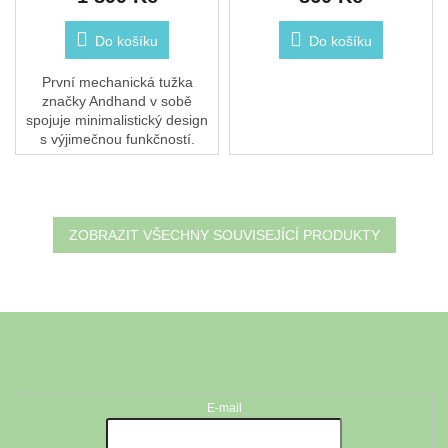
Do košíku
Do košíku
První mechanická tužka
značky Andhand v sobě
spojuje minimalistický design
s výjimečnou funkčností.
Vyrobená z masivního hliníku,
perfektně padne do ruky díky
ideálnímu poměru...
ZOBRAZIT VŠECHNY SOUVISEJÍCÍ PRODUKTY
Z
á
Odebírat newsletter
p
a
t
E-mail
í