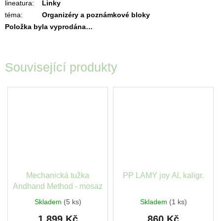
lineatura
:
Linky
téma
:
Organizéry a poznámkové bloky
Položka byla vyprodána…
Související produkty
Mechanická tužka
PP LAMY joy Al, kaligr.
Andhand Method - mosaz
Skladem
(5 ks)
Skladem
(1 ks)
1 899 Kč
860 Kč