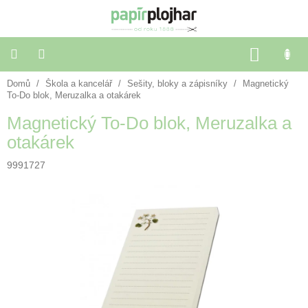
Přejít
na
obsah
NÁKU
KOŠÍK
Domů
/
Škola a kancelář
/
Sešity, bloky a zápisníky
/
Magnetický
Balení
dárků
To-Do blok, Meruzalka a otakárek
Magnetický To-Do blok, Meruzalka a
Dekorace
otakárek
a
doplňky
9991727
Škola
a
kancelář
Výtvarné
potřeby
🌈
Festivalové