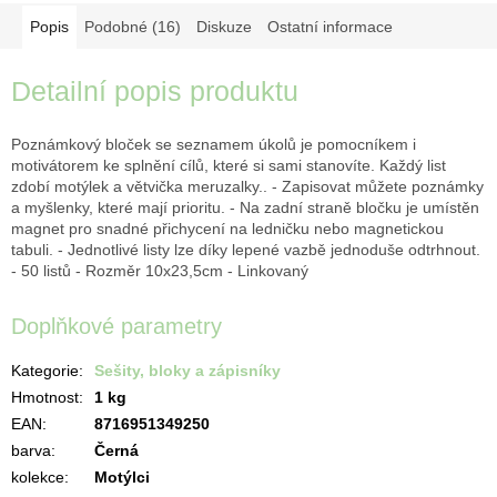
Popis
Podobné (16)
Diskuze
Ostatní informace
Detailní popis produktu
Poznámkový bloček se seznamem úkolů je pomocníkem i
motivátorem ke splnění cílů, které si sami stanovíte. Každý list
zdobí motýlek a větvička meruzalky.. - Zapisovat můžete poznámky
a myšlenky, které mají prioritu. - Na zadní straně bločku je umístěn
magnet pro snadné přichycení na ledničku nebo magnetickou
tabuli. - Jednotlivé listy lze díky lepené vazbě jednoduše odtrhnout.
- 50 listů - Rozměr 10x23,5cm - Linkovaný
Doplňkové parametry
Kategorie
:
Sešity, bloky a zápisníky
Hmotnost
:
1 kg
EAN
:
8716951349250
barva
:
Černá
kolekce
:
Motýlci