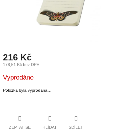
léto
České
značky
Tipy
na
dárky
216 Kč
Novinky
178,51 Kč bez DPH
Měrná
Vyprodáno
Prodejny
cena:
Přihlášení
Položka byla vyprodána…
ZEPTAT SE
HLÍDAT
SDÍLET