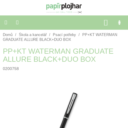
Přejít
na
obsah
NÁKU
KOŠÍK
Domů
/
Škola a kancelář
/
Psací potřeby
/
PP+KT WATERMAN
Balení
dárků
GRADUATE ALLURE BLACK+DUO BOX
PP+KT WATERMAN GRADUATE
Dekorace
ALLURE BLACK+DUO BOX
a
doplňky
0200758
Škola
a
kancelář
Výtvarné
potřeby
🌈
Festivalové