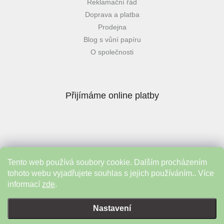
Reklamační řád
Doprava a platba
Prodejna
Blog s vůní papíru
O společnosti
Přijímáme online platby
Tento web používá soubory cookie. Dalším procházením
Instagram
tohoto webu vyjadřujete souhlas s jejich používáním.. Více
informací
zde
.
Vytvořil Shoptet
&
Nastavení