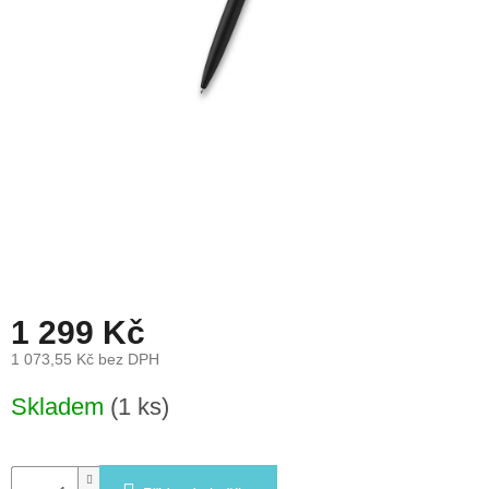
léto
České
značky
Tipy
na
dárky
Novinky
Prodejny
1 299 Kč
Přihlášení
1 073,55 Kč bez DPH
Měrná
Skladem
(1 ks)
cena: