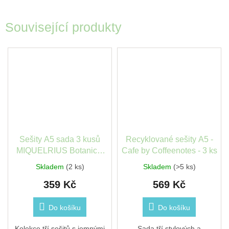
Související produkty
Sešity A5 sada 3 kusů
Recyklované sešity A5 -
MIQUELRIUS Botanical
Cafe by Coffeenotes - 3 ks
Flora
Skladem
(2 ks)
Skladem
(>5 ks)
359 Kč
569 Kč
Do košíku
Do košíku
Kolekce tří sešitů s jemnými
Sada tří stylových a