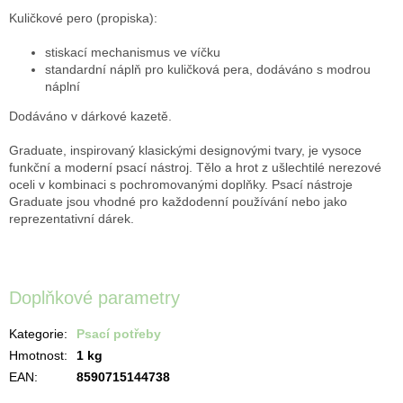
Kuličkové pero (propiska):
stiskací mechanismus ve víčku
standardní náplň pro kuličková pera, dodáváno s modrou
náplní
Dodáváno v dárkové kazetě.
Graduate, inspirovaný klasickými designovými tvary, je vysoce
funkční a moderní psací nástroj. Tělo a hrot z ušlechtilé nerezové
oceli v kombinaci s pochromovanými doplňky. Psací nástroje
Graduate jsou vhodné pro každodenní používání nebo jako
reprezentativní dárek.
Doplňkové parametry
Kategorie
:
Psací potřeby
Hmotnost
:
1 kg
EAN
:
8590715144738