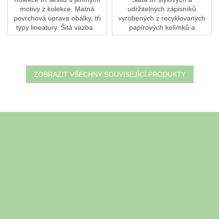
motivy z kolekce. Matná
udržitelných zápisníků
povrchová úprava obálky, tři
vyrobených z recyklovaných
typy lineatury. Šitá vazba.
papírových kelímků a
kávového odpadu. Dáváte
přednost čistým listům, linkám
nebo tečkám? V sadě
najdete...
ZOBRAZIT VŠECHNY SOUVISEJÍCÍ PRODUKTY
Z
á
Odebírat newsletter
p
a
Vložte svůj e-mail a my vám budeme zasílat informace o nových
t
produktech na našem e-shopu.
í
E-mail
Vložením e-mailu souhlasíte s
podmínkami ochrany osobních
údajů