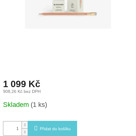
léto
České
značky
Tipy
na
dárky
Novinky
Prodejny
1 099 Kč
908,26 Kč bez DPH
Přihlášení
Měrná
Skladem
(1 ks)
cena:
Přidat do košíku