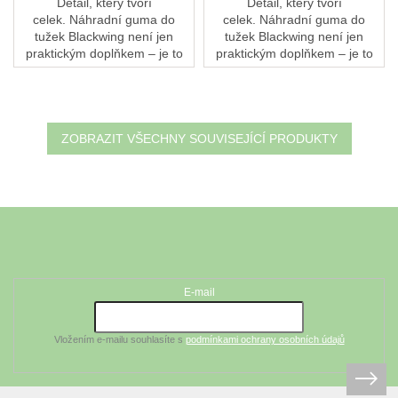
Detail, který tvoří
Detail, který tvoří
celek. Náhradní guma do
celek. Náhradní guma do
tužek Blackwing není jen
tužek Blackwing není jen
praktickým doplňkem – je to
praktickým doplňkem – je to
designový prvek, který
designový prvek, který
podtrhne váš styl a osobnost.
podtrhne váš styl a osobnost.
Ať už kreslíte, píšete...
Ať už kreslíte, píšete...
ZOBRAZIT VŠECHNY SOUVISEJÍCÍ PRODUKTY
Z
á
Odebírat newsletter
p
a
t
E-mail
í
Vložením e-mailu souhlasíte s
podmínkami ochrany osobních údajů