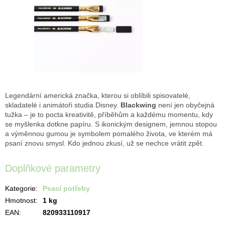
Legendární americká značka, kterou si oblíbili spisovatelé,
skladatelé i animátoři studia Disney.
Blackwing
není jen obyčejná
tužka – je to pocta kreativitě, příběhům a každému momentu, kdy
se myšlenka dotkne papíru. S ikonickým designem, jemnou stopou
a výměnnou gumou je symbolem pomalého života, ve kterém má
psaní znovu smysl. Kdo jednou zkusí, už se nechce vrátit zpět.
Doplňkové parametry
Kategorie
:
Psací potřeby
Hmotnost
:
1 kg
EAN
:
820933110917