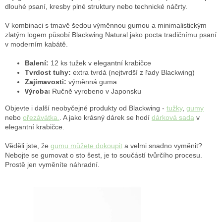
dlouhé psaní, kresby plné struktury nebo technické náčrty.
V kombinaci s tmavě šedou výměnnou gumou a minimalistickým
zlatým logem působí Blackwing Natural jako pocta tradičnímu psaní
v moderním kabátě.
Balení:
12 ks tužek v elegantní krabičce
Tvrdost tuhy:
extra tvrdá (nejtvrdší z řady Blackwing)
Zajímavosti:
výměnná guma
Výroba:
Ručně vyrobeno v Japonsku
Objevte i další neobyčejné produkty od Blackwing -
tužky
,
gumy
nebo
ořezávátka.
. A jako krásný dárek se hodí
dárková sada
v
elegantní krabičce.
Věděli jste, že
gumu můžete dokoupit
a velmi snadno vyměnit?
Nebojte se gumovat o sto šest, je to součástí tvůrčího procesu.
Prostě jen vyměníte náhradní.