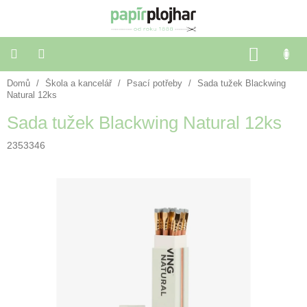
Přejít
na
obsah
NÁKU
KOŠÍK
Domů
/
Škola a kancelář
/
Psací potřeby
/
Sada tužek Blackwing
Balení
dárků
Natural 12ks
Sada tužek Blackwing Natural 12ks
Dekorace
a
2353346
doplňky
Škola
a
kancelář
Výtvarné
potřeby
🌈
Festivalové