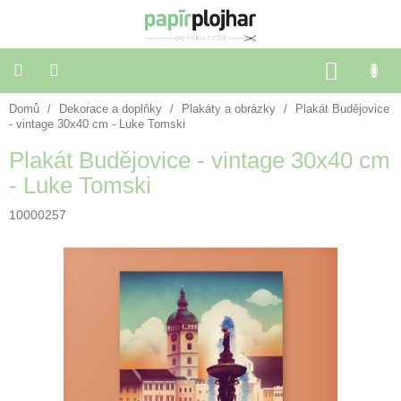
Přejít
na
obsah
NÁKU
KOŠÍK
Domů
/
Dekorace a doplňky
/
Plakáty a obrázky
/
Plakát Budějovice
Balení
dárků
- vintage 30x40 cm - Luke Tomski
Plakát Budějovice - vintage 30x40 cm
Dekorace
- Luke Tomski
a
doplňky
10000257
Škola
a
kancelář
Výtvarné
potřeby
🌈
Festivalové