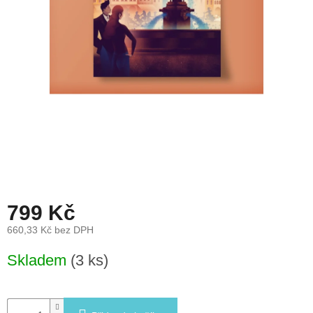
léto
České
značky
Tipy
na
dárky
Novinky
Prodejny
799 Kč
Přihlášení
660,33 Kč bez DPH
Měrná
Skladem
(3 ks)
cena: