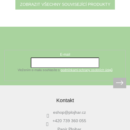
ZOBRAZIT VŠECHNY SOUVISEJÍCÍ PRODUKTY
Z
á
Odebírat newsletter
p
a
t
E-mail
í
Vložením e-mailu souhlasíte s
podmínkami ochrany osobních údajů
Kontakt
eshop
@
plojhar.cz
+420 739 360 055
Papír Plojhar