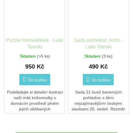
Puzzle Home&Book - Luke
Sada pohlednic Archi -
Tomski
Luke Tomski
Skladem
(>5 ks)
Skladem
(3 ks)
950 Kč
490 Kč
Do košíku
Do košíku
Poskládejte si detailní ilustraci
Sada 21 kusů barevných
naší milé knihomolky v
pohlednic s těmi
domácím prostředí plném
nejzajímavějšími českými
jejích oblíbených
stavbami 20. století. Rozměr
předmětů. 1000 dílků Rozměr
jednoho pohledu je 9,5x9,5
po složení: 48 x 67 cm Baleno
cm.Tištěno na krásném
v...
vysoko-gramážním papíře...