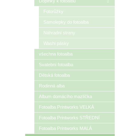
Doplňky k fotoalbu
Fotorůžky
Samolepky do fotoalba
Náhradní strany
Washi pásky
všechna fotoalba
Svatební fotoalba
Dětská fotoalba
Rodinná alba
Album domácího mazlíčka
Fotoalba Printworks VELKÁ
Fotoalba Printworks STŘEDNÍ
Fotoalba Printworks MALÁ