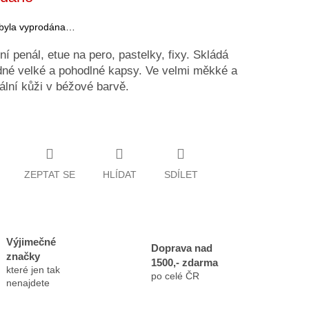
 byla vyprodána…
ní penál, etue na pero, pastelky, fixy. Skládá
dné velké a pohodlné kapsy. Ve velmi měkké a
ální kůži v béžové barvě.
ZEPTAT SE
HLÍDAT
SDÍLET
Výjimečné
Doprava nad
značky
1500,- zdarma
které jen tak
po celé ČR
nenajdete