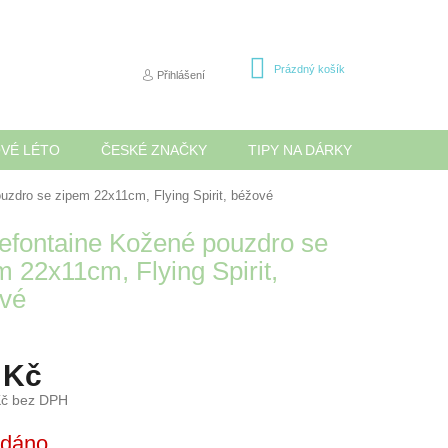
NÁKUPNÍ
Prázdný košík
Přihlášení
KOŠÍK
OVÉ LÉTO
ČESKÉ ZNAČKY
TIPY NA DÁRKY
NOVINK
ouzdro se zipem 22x11cm, Flying Spirit, béžové
refontaine Kožené pouzdro se
m 22x11cm, Flying Spirit,
vé
 Kč
Kč bez DPH
odáno