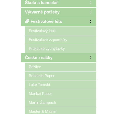
Škola a kancelář
Výtvarné potřeby
🌈 Festivalové léto
Festivalový look
Festivalové vzpomínky
Praktické vychytávky
České značky
BeNice
Bohemia Paper
Luke Tomski
Mankai Paper
Martin Žampach
Master & Master