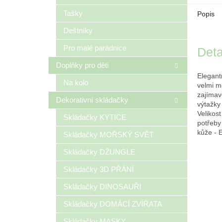
Tašky
Popis
Deštníky
Pro malé parádnice
Deta
Doplňky pro děti
Elegant
Na kolo
velmi m
zajímav
Dekorativní skládačky
výtažky
Velikos
Skládačky KYTICE
potřeby
kůže - 
Skládačky MOŘSKÝ SVĚT
Skládačky DŽUNGLE
Skládačky 3D PŘÁNÍ
Skládačky DINOSAUŘI
Skládačky DOMÁCÍ ZVÍŘATA
Skládačky MASKY