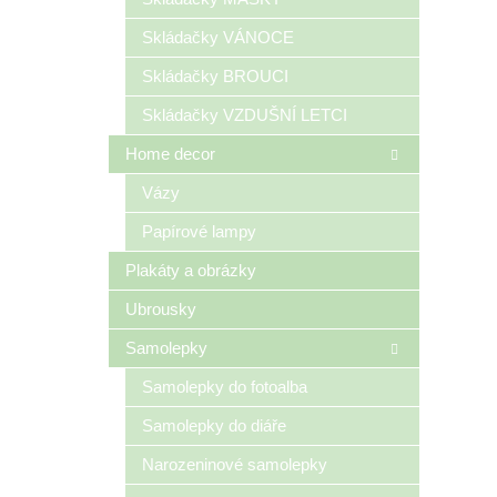
Skládačky VÁNOCE
Skládačky BROUCI
Skládačky VZDUŠNÍ LETCI
Home decor
Vázy
Papírové lampy
Plakáty a obrázky
Ubrousky
Samolepky
Samolepky do fotoalba
Samolepky do diáře
Narozeninové samolepky