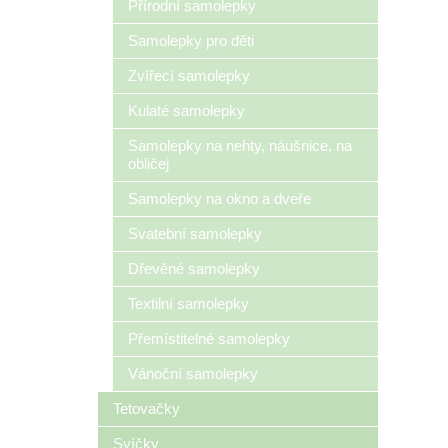
Přírodní samolepky
Samolepky pro děti
Zvířecí samolepky
Kulaté samolepky
Samolepky na nehty, náušnice, na
obličej
Samolepky na okno a dveře
Svatební samolepky
Dřevěné samolepky
Textilní samolepky
Přemístitelné samolepky
Vánoční samolepky
Tetovačky
Svíčky