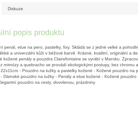
Diskuze
ilní popis produktu
ní penál, etue na pero, pastelky, fixy. Skládá se z jedné velké a pohodl
ěkké a univerzální kůži v béžové barvě. Krásné, kvalitní, originální a d
é kožené penály a pouzdra Clairefontaine se vyrábí v Maroku. Zpracov
 z mimózy a quebracho se provádí ekologickými postupy, bez chromu a
t 22x11cm - Pouzdro na tužky a pastelky kožené - Kožené pouzdro na 
 - Dámské pouzdro na tužky - Penály a etue kožené - Kožené pouzdro
Elegantní pouzdro na cesty, dovolenou, prázdniny