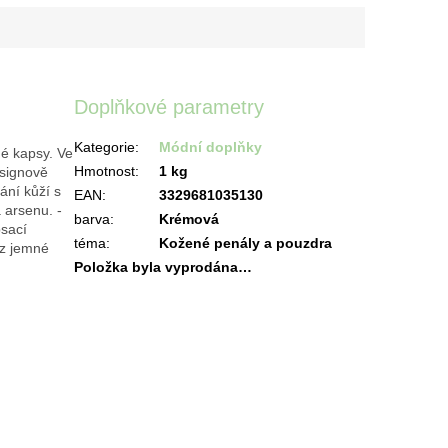
Doplňkové parametry
Kategorie
:
Módní doplňky
né kapsy. Ve
Hmotnost
:
1 kg
esignově
ání kůží s
EAN
:
3329681035130
 arsenu. -
barva
:
Krémová
psací
téma
:
Kožené penály a pouzdra
 z jemné
Položka byla vyprodána…