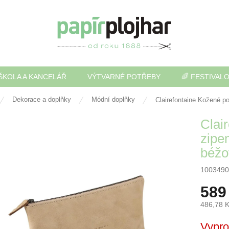
ŠKOLA A KANCELÁŘ
VÝTVARNÉ POTŘEBY
🌈 FESTIVAL
Dekorace a doplňky
Módní doplňky
Clairefontaine Kožené p
Clai
zipe
béžo
1003490
589
486,78 
Měrná
Vypr
cena: