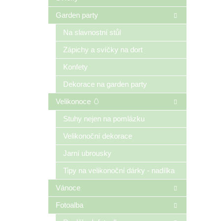
Garden party
Na slavnostní stůl
Zápichy a svíčky na dort
Konfety
Dekorace na garden party
Velikonoce 🥚
Stuhy nejen na pomlázku
Velikonoční dekorace
Jarní ubrousky
Tipy na velikonoční dárky - nadílka
Vánoce
Fotoalba