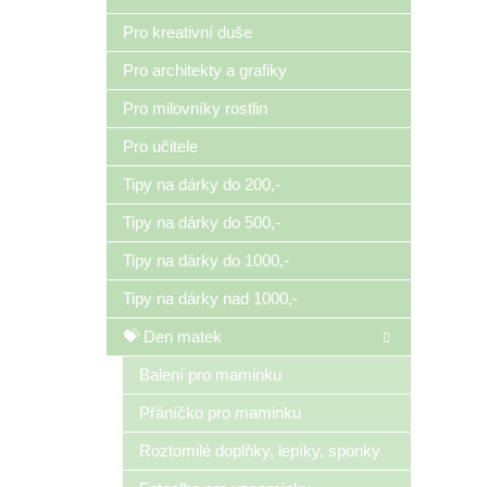
Pro kreativní duše
Pro architekty a grafiky
Pro milovníky rostlin
Pro učitele
Tipy na dárky do 200,-
Tipy na dárky do 500,-
Tipy na dárky do 1000,-
Tipy na dárky nad 1000,-
💝 Den matek
Balení pro maminku
Přáníčko pro maminku
Roztomilé doplňky, lepíky, sponky