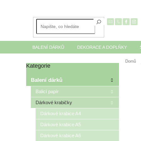
Přejít
na
obsah
BALENÍ DÁRKŮ
DEKORACE A DOPLŇKY
Domů
Kategorie
Přeskočit
P
kategorie
o
Balení dárků
s
t
Balicí papír
r
Dárkové krabičky
a
n
Dárkové krabice A4
n
í
Dárkové krabice A5
p
Dárkové krabice A6
a