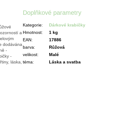
Doplňkové parametry
Kategorie
:
Dárkové krabičky
růžové
Hmotnost
:
1 kg
ozorností a
belovým
EAN
:
17886
je dodávána
barva
:
Růžová
ně -
velikost
:
Malé
bičky -
téma
:
Láska a svatba
tiny, láska,