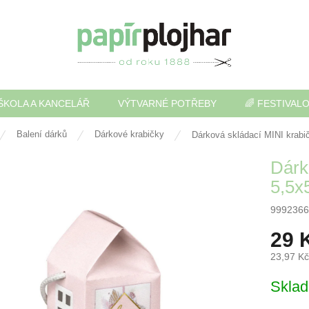
ŠKOLA A KANCELÁŘ
VÝTVARNÉ POTŘEBY
🌈 FESTIVAL
Balení dárků
Dárkové krabičky
Dárková skládací MINI krab
Dárk
5,5x
9992366
29 
23,97 K
Měrná
Skla
cena: