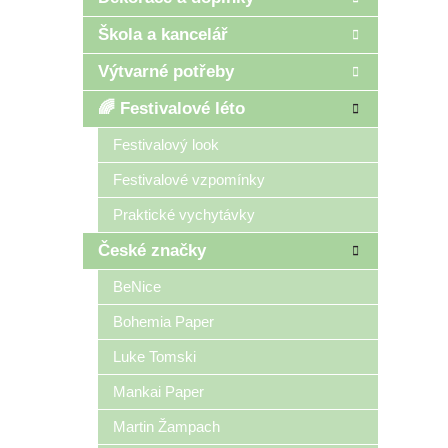
Škola a kancelář
Výtvarné potřeby
🌈 Festivalové léto
Festivalový look
Festivalové vzpomínky
Praktické vychytávky
České značky
BeNice
Bohemia Paper
Luke Tomski
Mankai Paper
Martin Žampach