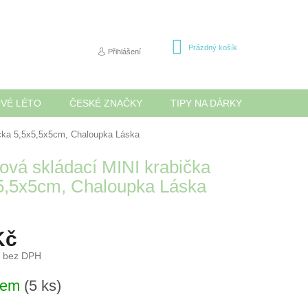
NÁKUPNÍ
Prázdný košík
Přihlášení
KOŠÍK
OVÉ LÉTO
ČESKÉ ZNAČKY
TIPY NA DÁRKY
NOVINK
ička 5,5x5,5x5cm, Chaloupka Láska
ová skládací MINI krabička
5,5x5cm, Chaloupka Láska
Kč
č bez DPH
dem
(5 ks)