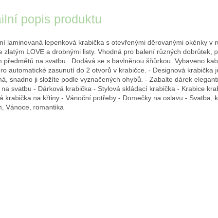
ilní popis produktu
lní laminovaná lepenková krabička s otevřenými děrovanými okénky v 
e zlatým LOVE a drobnými listy. Vhodná pro balení různých dobrůtek, p
 předmětů na svatbu.. Dodává se s bavlněnou šňůrkou. Vybaveno ka
ro automatické zasunutí do 2 otvorů v krabičce. - Designová krabička 
ná, snadno ji složíte podle vyznačených ohybů. - Zabalte dárek elegant
 na svatbu - Dárková krabička - Stylová skládací krabička - Krabice kra
á krabička na křtiny - Vánoční potřeby - Domečky na oslavu - Svatba, kř
n, Vánoce, romantika