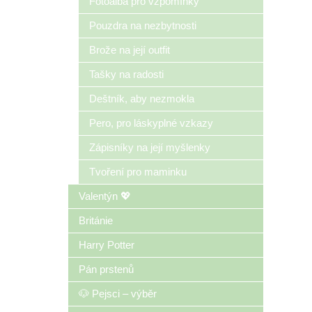
Fotoalba pro vzpomínky
Pouzdra na nezbytnosti
Brože na její outfit
Tašky na radosti
Deštník, aby nezmokla
Pero, pro láskyplné vzkazy
Zápisníky na její myšlenky
Tvoření pro maminku
Valentýn 💖
Británie
Harry Potter
Pán prstenů
🐶 Pejsci – výběr