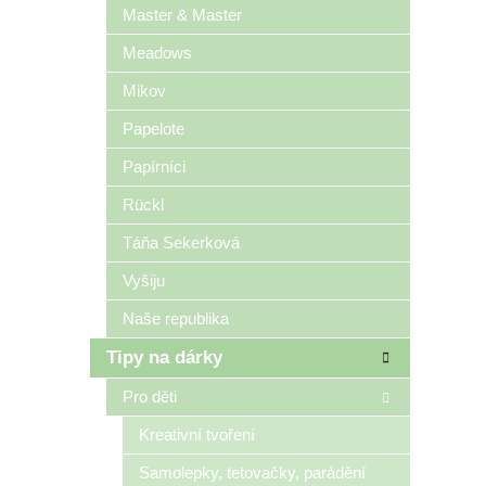
Master & Master
Meadows
Mikov
Papelote
Papírníci
Rückl
Táňa Sekerková
Vyšiju
Naše republika
Tipy na dárky
Pro děti
Kreativní tvoření
Samolepky, tetovačky, parádění