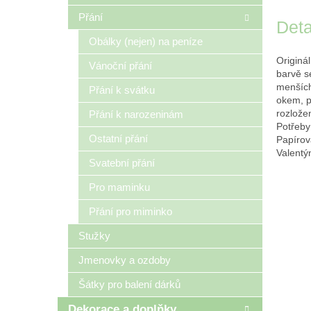
Přání
Deta
Obálky (nejen) na peníze
Originá
Vánoční přání
barvě s
menších
Přání k svátku
okem, p
rozlože
Přání k narozeninám
Potřeby
Ostatní přání
Papírov
Valentý
Svatební přání
Pro maminku
Přání pro miminko
Stužky
Jmenovky a ozdoby
Šátky pro balení dárků
Dekorace a doplňky