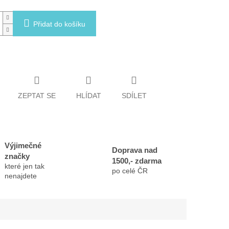
Přidat do košíku
ZEPTAT SE
HLÍDAT
SDÍLET
Výjimečné
Doprava nad
značky
1500,- zdarma
které jen tak
po celé ČR
nenajdete