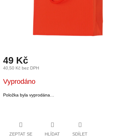
léto
České
značky
Tipy
na
dárky
49 Kč
Novinky
40,50 Kč bez DPH
Měrná
Vyprodáno
Prodejny
cena:
Přihlášení
Položka byla vyprodána…
ZEPTAT SE
HLÍDAT
SDÍLET