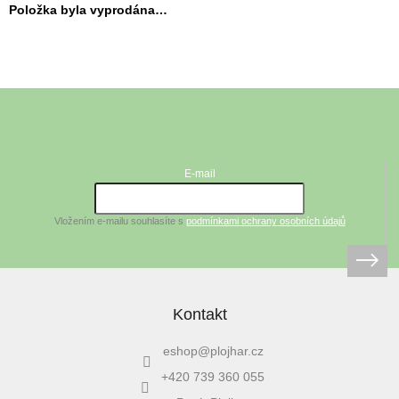
Položka byla vyprodána…
Z
á
Odebírat newsletter
p
a
t
E-mail
í
Vložením e-mailu souhlasíte s
podmínkami ochrany osobních údajů
Kontakt
eshop
@
plojhar.cz
+420 739 360 055