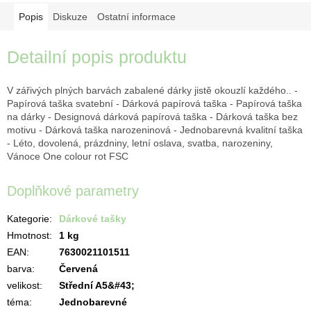
Popis
Diskuze
Ostatní informace
Detailní popis produktu
V zářivých plných barvách zabalené dárky jistě okouzlí každého.. -
Papírová taška svatební - Dárková papírová taška - Papírová taška
na dárky - Designová dárková papírová taška - Dárková taška bez
motivu - Dárková taška narozeninová - Jednobarevná kvalitní taška
- Léto, dovolená, prázdniny, letní oslava, svatba, narozeniny,
Vánoce One colour rot FSC
Doplňkové parametry
Kategorie
:
Dárkové tašky
Hmotnost
:
1 kg
EAN
:
7630021101511
barva
:
Červená
velikost
:
Střední A5&#43;
téma
:
Jednobarevné