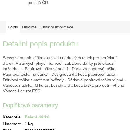
po celé ČR
Popis
Diskuze
Ostatní informace
Detailní popis produktu
Stewo vám nabízí širokou škálu dárkových tašek pro perfektní
dárek. V zářivých plných barvách zabalené dárky jistě okouzlí
každého.. - Papírová taška vánoční - Dárková papírová taška -
Papírová taška na dárky - Designová dárková papírová taška -
Dárková taška s motivem hvězdy - Dárková papírová taška vtipná -
Vánoce, nadílka, Mikuláš, besídka, dárková taška pro děti - Vtipné
Vánoce Lee rot FSC
Doplňkové parametry
Kategorie
:
Balení dárků
Hmotnost
:
1 kg