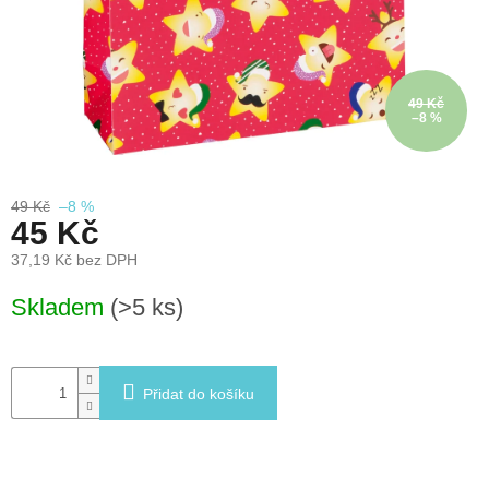
léto
České
značky
49 Kč
–8 %
Tipy
na
dárky
49 Kč
–8 %
45 Kč
Novinky
37,19 Kč bez DPH
Prodejny
Měrná
Skladem
(>5 ks)
cena:
Přihlášení
Přidat do košíku