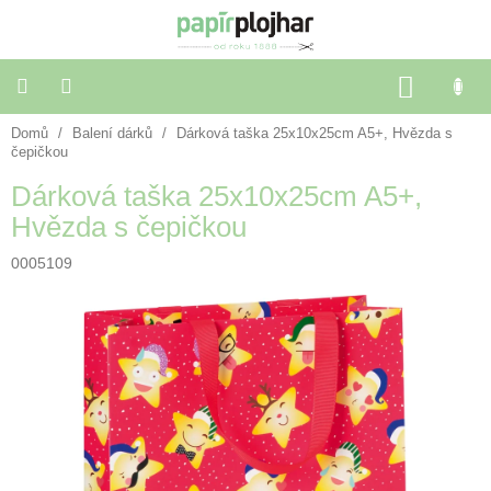
Přejít
na
obsah
NÁKU
KOŠÍK
Domů
/
Balení dárků
/
Dárková taška 25x10x25cm A5+, Hvězda s
Balení
dárků
čepičkou
Dárková taška 25x10x25cm A5+,
Dekorace
Hvězda s čepičkou
a
doplňky
0005109
Škola
a
kancelář
Výtvarné
potřeby
🌈
Festivalové