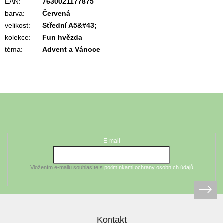
EAN
:
7630021177875
barva
:
Červená
velikost
:
Střední A5&#43;
kolekce
:
Fun hvězda
téma
:
Advent a Vánoce
Z
á
Odebírat newsletter
p
a
t
E-mail
í
Vložením e-mailu souhlasíte s
podmínkami ochrany osobních údajů
Kontakt