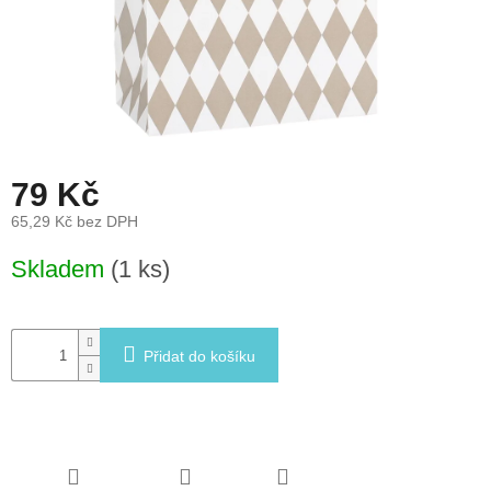
léto
České
značky
Tipy
na
dárky
79 Kč
65,29 Kč bez DPH
Novinky
Měrná
Skladem
(1 ks)
cena:
Prodejny
Přihlášení
Přidat do košíku