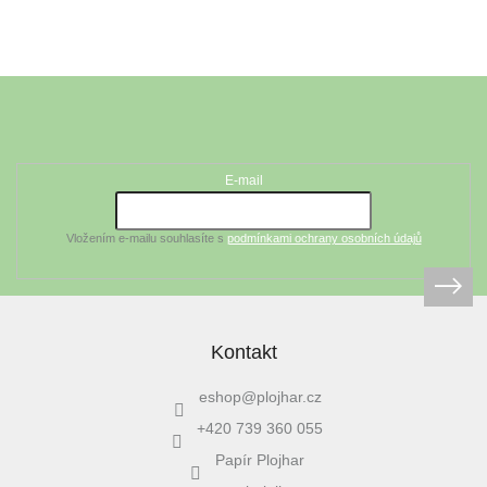
Z
á
Odebírat newsletter
p
a
t
E-mail
í
Vložením e-mailu souhlasíte s
podmínkami ochrany osobních údajů
Kontakt
eshop
@
plojhar.cz
+420 739 360 055
Papír Plojhar