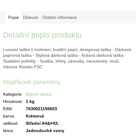
Popis
Diskuze
Ostatní informace
Detailní popis produktu
Luxusní taška s motivem, kvalitní papír, designová taška - Dárková
papírová taška - Stylová dárková taška - Krásná dárková taška -
Svatební potřeby - Svatba, křtiny, zásnuby, narozeniny, muži,
Vánoce Rombo FSC
Doplňkové parametry
Kategorie
:
Balení dárků
Hmotnost
:
1 kg
EAN
:
7630021156603
barva
:
Krémová
velikost
:
Střední A4&#43;
téma
:
Jednoduché vzory