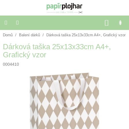
Přejít
na
obsah
NÁKU
KOŠÍK
Domů
/
Balení dárků
/
Dárková taška 25x13x33cm A4+, Grafický vzor
Balení
dárků
Dárková taška 25x13x33cm A4+,
Grafický vzor
Dekorace
a
doplňky
0004410
Škola
a
kancelář
Výtvarné
potřeby
🌈
Festivalové