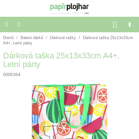
Přejít
na
obsah
NÁKU
KOŠÍK
Domů
/
Balení dárků
/
Dárkové tašky
/
Dárková taška 25x13x33cm
Balení
dárků
A4+, Letní párty
Dárková taška 25x13x33cm A4+,
Dekorace
Letní párty
a
doplňky
0005364
Škola
a
kancelář
Výtvarné
potřeby
🌈
Festivalové