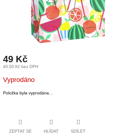
léto
České
značky
Tipy
na
dárky
49 Kč
Novinky
40,50 Kč bez DPH
Měrná
Vyprodáno
Prodejny
cena:
Přihlášení
Položka byla vyprodána…
ZEPTAT SE
HLÍDAT
SDÍLET