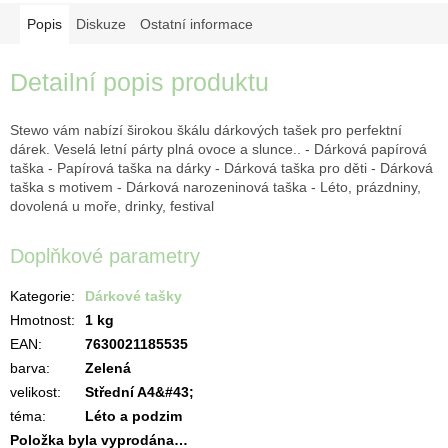
Popis
Diskuze
Ostatní informace
Detailní popis produktu
Stewo vám nabízí širokou škálu dárkových tašek pro perfektní
dárek. Veselá letní párty plná ovoce a slunce.. - Dárková papírová
taška - Papírová taška na dárky - Dárková taška pro děti - Dárková
taška s motivem - Dárková narozeninová taška - Léto, prázdniny,
dovolená u moře, drinky, festival
Doplňkové parametry
Kategorie
:
Dárkové tašky
Hmotnost
:
1 kg
EAN
:
7630021185535
barva
:
Zelená
velikost
:
Střední A4&#43;
téma
:
Léto a podzim
Položka byla vyprodána…