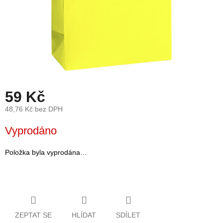
léto
České
značky
Tipy
na
dárky
59 Kč
Novinky
48,76 Kč bez DPH
Měrná
Vyprodáno
Prodejny
cena:
Přihlášení
Položka byla vyprodána…
ZEPTAT SE
HLÍDAT
SDÍLET