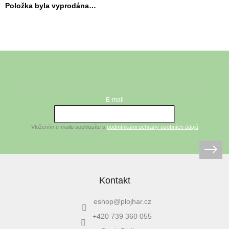
Položka byla vyprodána…
Z
á
Odebírat newsletter
p
a
t
E-mail
í
Vložením e-mailu souhlasíte s
podmínkami ochrany osobních údajů
Kontakt
eshop
@
plojhar.cz
+420 739 360 055