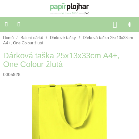
Přejít
na
obsah
NÁKU
KOŠÍK
Domů
/
Balení dárků
/
Dárkové tašky
/
Dárková taška 25x13x33cm
Balení
dárků
A4+, One Colour žlutá
Dárková taška 25x13x33cm A4+,
Dekorace
One Colour žlutá
a
doplňky
0005928
Škola
a
kancelář
Výtvarné
potřeby
🌈
Festivalové