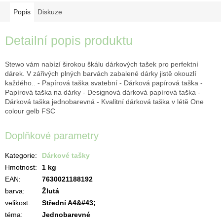
Popis
Diskuze
Detailní popis produktu
Stewo vám nabízí širokou škálu dárkových tašek pro perfektní
dárek. V zářivých plných barvách zabalené dárky jistě okouzlí
každého.. - Papírová taška svatební - Dárková papírová taška -
Papírová taška na dárky - Designová dárková papírová taška -
Dárková taška jednobarevná - Kvalitní dárková taška v létě One
colour gelb FSC
Doplňkové parametry
Kategorie
:
Dárkové tašky
Hmotnost
:
1 kg
EAN
:
7630021188192
barva
:
Žlutá
velikost
:
Střední A4&#43;
téma
:
Jednobarevné