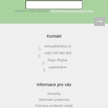
í
Vložením e-mailu souhlasíte s
podmínkami ochrany osobních údajů
Kontakt
eshop
@
plojhar.cz
+420 739 360 055
Papír Plojhar
papirplojhar
Informace pro vás
Kontakty
Obchodní podmínky
Ochrana osobních údajů