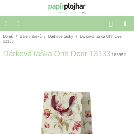
Přejít
na
obsah
NÁKU
KOŠÍK
Domů
/
Balení dárků
/
Dárkové tašky
/
Dárková taška Ohh Deer
Balení
dárků
13133
Dárková taška Ohh Deer 13133
185952
Dekorace
a
doplňky
Škola
a
kancelář
Výtvarné
potřeby
🌈
Festivalové