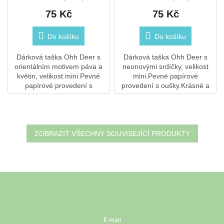
75 Kč
75 Kč
Do košíku
Do košíku
Dárková taška Ohh Deer s
Dárková taška Ohh Deer s
orientálním motivem páva a
neonovými srdíčky, velikost
květin, velikost mini.Pevné
mini.Pevné papírové
papírové provedení s
provedení s oušky.Krásné a
oušky.Krásné a rychlé
rychlé zabalení dárku.
zabalení dárku.
ZOBRAZIT VŠECHNY SOUVISEJÍCÍ PRODUKTY
Z
á
Odebírat newsletter
p
a
t
E-mail