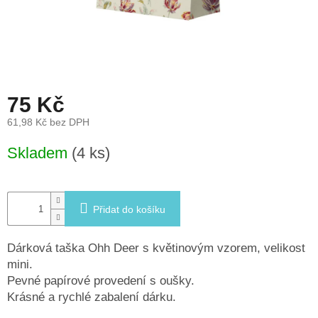
léto
České
značky
Tipy
75 Kč
na
dárky
61,98 Kč bez DPH
Měrná
Novinky
Skladem
(4 ks)
cena:
Prodejny
Přidat do košíku
Přihlášení
Dárková taška Ohh Deer s květinovým vzorem, velikost
mini.
Pevné papírové provedení s oušky.
Krásné a rychlé zabalení dárku.