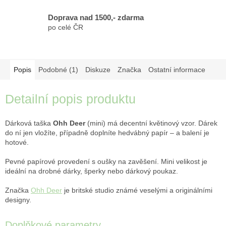
Doprava nad 1500,- zdarma
po celé ČR
Popis
Podobné (1)
Diskuze
Značka
Ostatní informace
Detailní popis produktu
Dárková taška
Ohh Deer
(mini) má decentní květinový vzor. Dárek
do ní jen vložíte, případně doplníte hedvábný papír – a balení je
hotové.
Pevné papírové provedení s oušky na zavěšení. Mini velikost je
ideální na drobné dárky, šperky nebo dárkový poukaz.
Značka
Ohh Deer
je britské studio známé veselými a originálními
designy.
Doplňkové parametry