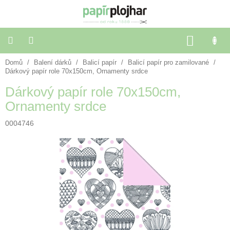
Přejít
na
obsah
NÁKU
KOŠÍK
Domů
/
Balení dárků
/
Balicí papír
/
Balicí papír pro zamilované
/
Balení
dárků
Dárkový papír role 70x150cm, Ornamenty srdce
Dárkový papír role 70x150cm,
Dekorace
Ornamenty srdce
a
doplňky
0004746
Škola
a
kancelář
Výtvarné
potřeby
🌈
Festivalové