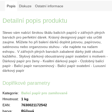
Popis
Diskuze
Ostatní informace
Detailní popis produktu
Stewo vám nabízí širokou škálu balicích papírů v zářivých plných
barvách pro perfektní dárek. Krásný designový papír vás určitě
zaujme. Můžete ho při balení dárků doplnit jutovou, papírovou,
saténovou nebo organzovou stuhou - vše najdete na našem
eshopu.. V zářivých plných barvách zabalené dárky jistě okouzlí
každého.. Stylový dárkový oboustranný papír svatební s motivem -
Dárkový papír pro ženy - Kvalitní dárkový papír - Ozdobný balící
papír - Balící papír narozeninový - Balící papír svatební - Luxusní
dárkový papír
Doplňkové parametry
Kategorie
:
Balicí papír pro zamilované
Hmotnost
:
1 kg
EAN
:
7630021172542
barva
:
Růžová