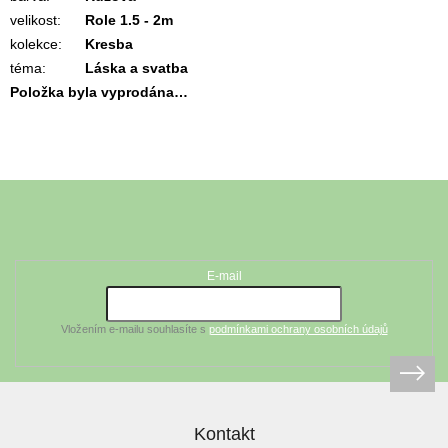
velikost
:
Role 1.5 - 2m
kolekce
:
Kresba
téma
:
Láska a svatba
Položka byla vyprodána…
Z
á
Odebírat newsletter
p
a
t
E-mail
í
Vložením e-mailu souhlasíte s
podmínkami ochrany osobních údajů
Kontakt