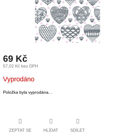
léto
České
značky
Tipy
na
dárky
69 Kč
Novinky
57,02 Kč bez DPH
Měrná
Vyprodáno
Prodejny
cena:
Přihlášení
Položka byla vyprodána…
ZEPTAT SE
HLÍDAT
SDÍLET