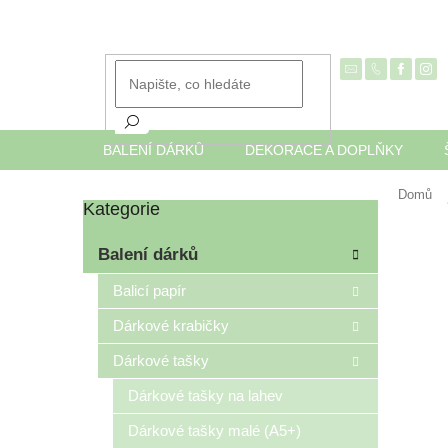
Přejít
na
obsah
BALENÍ DÁRKŮ
DEKORACE A DOPLŇKY
Domů
Kategorie
Přeskočit
P
kategorie
o
Balení dárků
s
t
Balicí papír
r
Dárkové krabičky
a
n
Dárkové tašky
n
í
Dárkové tašky na lahev
p
Dárkové tašky malé (A5+)
a