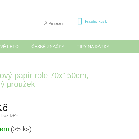
NÁKUPNÍ
Prázdný košík
Přihlášení
KOŠÍK
OVÉ LÉTO
ČESKÉ ZNAČKY
TIPY NA DÁRKY
NOVINK
ový papír role 70x150cm,
ý proužek
Kč
č bez DPH
dem
(>5 ks)