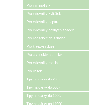
Pro minimalisty
Pro milovníky zvířátek
Pro milovníky papíru
Pro milovníky českých značek
Pro nadšence do skládání
Pro kreativní duše
Pro architekty a grafiky
Pro milovníky rostlin
Pro učitele
Tipy na dárky do 200,-
Tipy na dárky do 500,-
Tipy na dárky do 1000,-
Tipy na dárky nad 1000,-