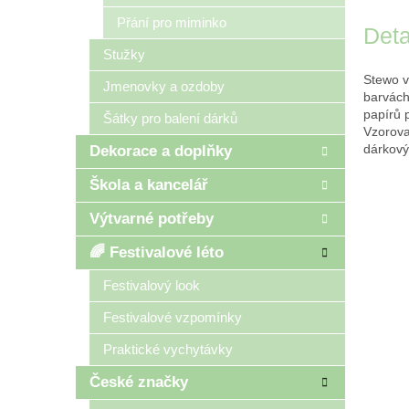
Přání pro miminko
Deta
Stužky
Stewo v
Jmenovky a ozdoby
barvách
papírů 
Šátky pro balení dárků
Vzorovan
dárkový
Dekorace a doplňky
Škola a kancelář
Výtvarné potřeby
🌈 Festivalové léto
Festivalový look
Festivalové vzpomínky
Praktické vychytávky
České značky