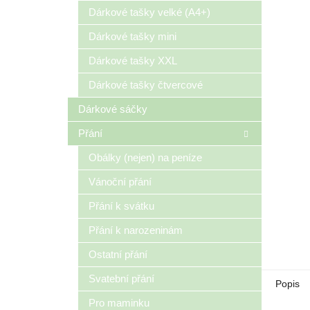
n
Dárkové tašky velké (A4+)
e
Dárkové tašky mini
l
Dárkové tašky XXL
Dárkové tašky čtvercové
Dárkové sáčky
Přání
Obálky (nejen) na peníze
Vánoční přání
Přání k svátku
Přání k narozeninám
Ostatní přání
Svatební přání
Popis
Pro maminku