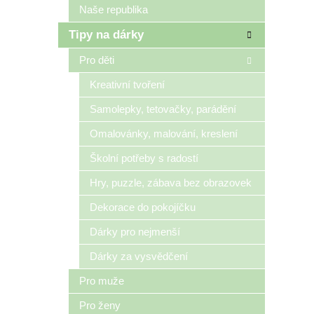
Naše republika
Tipy na dárky
Pro děti
Kreativní tvoření
Samolepky, tetovačky, parádění
Omalovánky, malování, kreslení
Školní potřeby s radostí
Hry, puzzle, zábava bez obrazovek
Dekorace do pokojíčku
Dárky pro nejmenší
Dárky za vysvědčení
Pro muže
Pro ženy