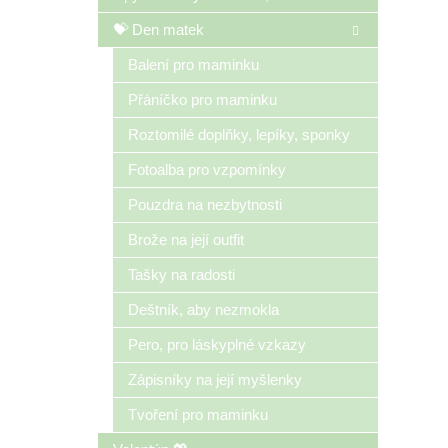
💝 Den matek
Balení pro maminku
Přáníčko pro maminku
Roztomilé doplňky, lepíky, sponky
Fotoalba pro vzpomínky
Pouzdra na nezbytnosti
Brože na její outfit
Tašky na radosti
Deštník, aby nezmokla
Pero, pro láskyplné vzkazy
Zápisníky na její myšlenky
Tvoření pro maminku