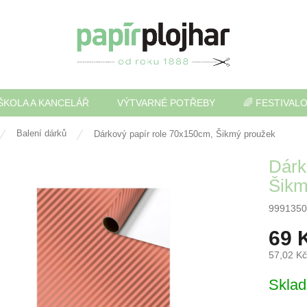
ŠKOLA A KANCELÁŘ
VÝTVARNÉ POTŘEBY
🌈 FESTIVAL
Balení dárků
Dárkový papír role 70x150cm, Šikmý proužek
Dárk
Šikm
9991350
69 
57,02 K
Měrná
Skla
cena: