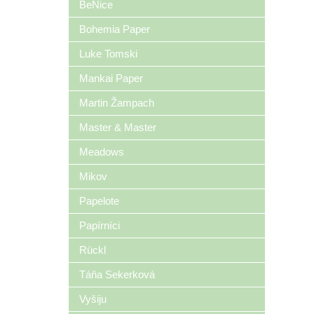
BeNice
Bohemia Paper
Luke Tomski
Mankai Paper
Martin Žampach
Master & Master
Meadows
Mikov
Papelote
Papírníci
Rückl
Táňa Sekerková
Vyšiju