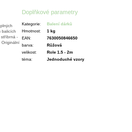
Doplňkové parametry
Kategorie
:
Balení dárků
 plných
Hmotnost
:
1 kg
 balicích
stříbrná -
EAN
:
7630050846650
 Originální
barva
:
Růžová
velikost
:
Role 1.5 - 2m
téma
:
Jednoduché vzory