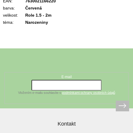
EAN
:
7630021166220
barva
:
Červená
velikost
:
Role 1.5 - 2m
téma
:
Narozeniny
Z
á
Odebírat newsletter
p
a
t
E-mail
í
Vložením e-mailu souhlasíte s
podmínkami ochrany osobních údajů
Kontakt