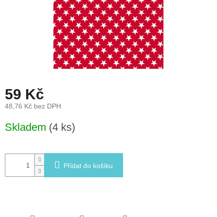
léto
České
značky
Tipy
na
dárky
59 Kč
Novinky
48,76 Kč bez DPH
Měrná
Skladem
(4 ks)
Prodejny
cena:
Přihlášení
Přidat do košíku