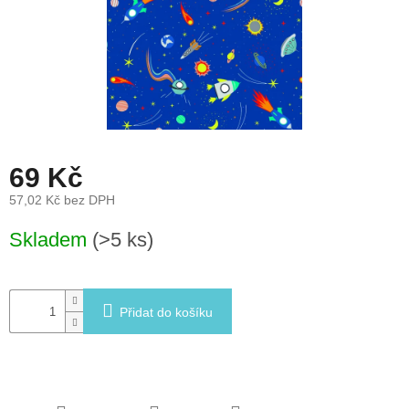
léto
České
značky
Tipy
na
dárky
69 Kč
Novinky
57,02 Kč bez DPH
Měrná
Skladem
(>5 ks)
Prodejny
cena:
Přihlášení
Přidat do košíku