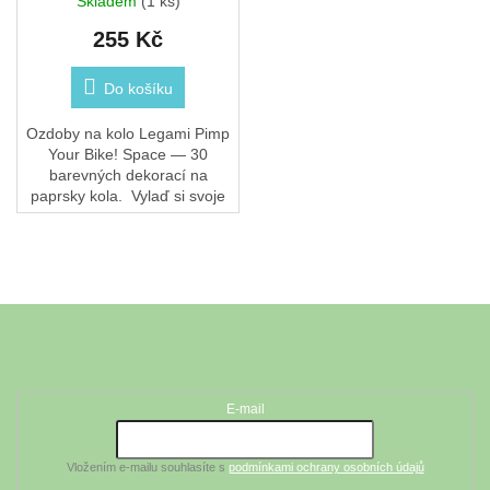
Skladem
(1 ks)
255 Kč
Do košíku
Ozdoby na kolo Legami Pimp
Your Bike! Space — 30
barevných dekorací na
paprsky kola. Vylaď si svoje
kolo do vesmírného stylu.
Kolekce Pimp Your Bike! od
Legami.
Z
á
Odebírat newsletter
p
a
t
E-mail
í
Vložením e-mailu souhlasíte s
podmínkami ochrany osobních údajů