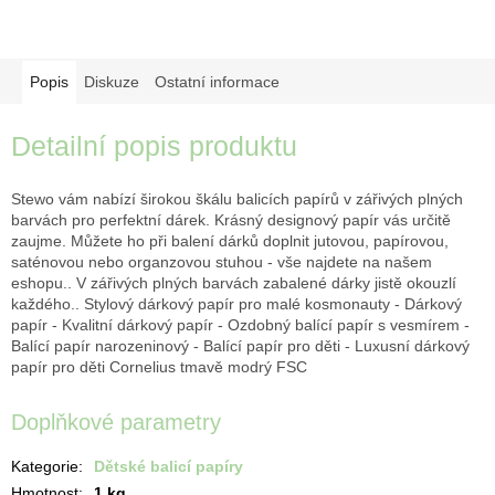
Popis
Diskuze
Ostatní informace
Detailní popis produktu
Stewo vám nabízí širokou škálu balicích papírů v zářivých plných
barvách pro perfektní dárek. Krásný designový papír vás určitě
zaujme. Můžete ho při balení dárků doplnit jutovou, papírovou,
saténovou nebo organzovou stuhou - vše najdete na našem
eshopu.. V zářivých plných barvách zabalené dárky jistě okouzlí
každého.. Stylový dárkový papír pro malé kosmonauty - Dárkový
papír - Kvalitní dárkový papír - Ozdobný balící papír s vesmírem -
Balící papír narozeninový - Balící papír pro děti - Luxusní dárkový
papír pro děti Cornelius tmavě modrý FSC
Doplňkové parametry
Kategorie
:
Dětské balicí papíry
Hmotnost
:
1 kg