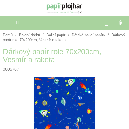
Přejít
na
obsah
NÁKU
KOŠÍK
Domů
/
Balení dárků
/
Balicí papír
/
Dětské balicí papíry
/
Dárkový
Balení
dárků
papír role 70x200cm, Vesmír a raketa
Dárkový papír role 70x200cm,
Dekorace
Vesmír a raketa
a
doplňky
0005787
Škola
a
kancelář
Výtvarné
potřeby
🌈
Festivalové