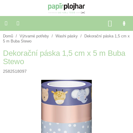
Přejít
na
obsah
NÁKU
KOŠÍK
Domů
/
Výtvarné potřeby
/
Washi pásky
/
Dekorační páska 1,5 cm x
Balení
dárků
5 m Buba Stewo
Dekorační páska 1,5 cm x 5 m Buba
Dekorace
Stewo
a
doplňky
2582518097
Škola
a
kancelář
Výtvarné
potřeby
🌈
Festivalové