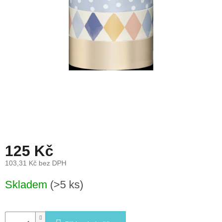
léto
České
značky
Tipy
na
dárky
Novinky
Prodejny
125 Kč
Přihlášení
103,31 Kč bez DPH
Měrná
Skladem
(>5 ks)
cena: