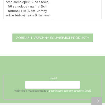
Arch samolepek Buba Stewo,
56 samolepek na 4 arších
formátu 11×15 cm. Jemný
světle béžový tisk s 9 různými
motivy, papír FSC® MIX.
Skvělý doplněk k dárkové
tašce nebo krabičce...
ZOBRAZIT VŠECHNY SOUVISEJÍCÍ PRODUKTY
Z
á
Odebírat newsletter
p
a
t
E-mail
í
Vložením e-mailu souhlasíte s
podmínkami ochrany osobních údajů