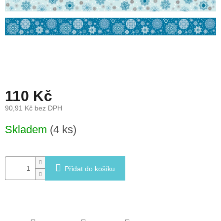
léto
České
značky
Tipy
na
dárky
110 Kč
Novinky
90,91 Kč bez DPH
Měrná
Skladem
(4 ks)
Prodejny
cena:
Přihlášení
Přidat do košíku