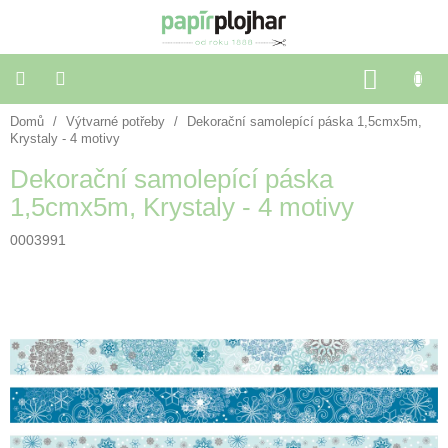
Přejít
na
obsah
NÁKU
KOŠÍK
Domů
/
Výtvarné potřeby
/
Dekorační samolepící páska 1,5cmx5m,
Balení
dárků
Krystaly - 4 motivy
Dekorační samolepící páska
Dekorace
1,5cmx5m, Krystaly - 4 motivy
a
doplňky
0003991
Škola
a
kancelář
Výtvarné
potřeby
🌈
Festivalové